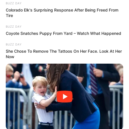
BUZZ DAY
És talán éppen ez az, ami miatt 48 évesen is
Colorado Elk's Surprising Response After Being Freed From
ugyanúgy figyel rá az ország, mint akkor, amikor
Tire
először hallottuk énekelni.
BUZZ DAY
Coyote Snatches Puppy From Yard – Watch What Happened
BUZZ DAY
She Chose To Remove The Tattoos On Her Face. Look At Her
Now