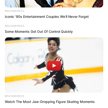
Posted
Friss hírek
BRAINBERRIES
Iconic '90s Entertainment Couples We'll Never Forget
in
Oláh Ibolya megdöbbentő
BRAINBERRIES
üzenetet küldött, néhány óra
Some Moments Got Out Of Control Quickly
alatt tízezrek lájkolták amit
mondott
by
Szerző
•
June 2, 2026
BRAINBERRIES
Watch The Most Jaw‑Dropping Figure Skating Moments