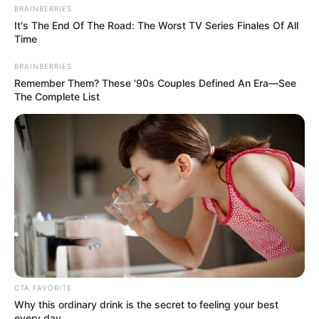
BRAINBERRIES
It's The End Of The Road: The Worst TV Series Finales Of All
Time
BRAINBERRIES
Remember Them? These '90s Couples Defined An Era—See
The Complete List
A videó, amely milliókhoz jutott el
CTA FAVORITE
Why this ordinary drink is the secret to feeling your best
every day