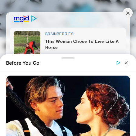
Skip
to
content
Magyarmozaik.com
Mai
Men
Before You Go