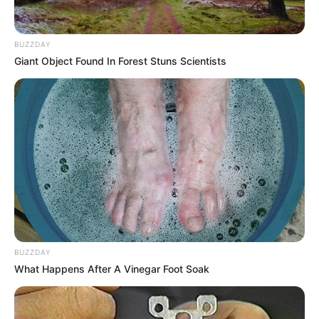
BUZZDAY
Giant Object Found In Forest Stuns Scientists
BUZZDAY
What Happens After A Vinegar Foot Soak