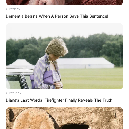
BUZZDAY
Dementia Begins When A Person Says This Sentence!
BUZZ DAY
Diana’s Last Words: Firefighter Finally Reveals The Truth