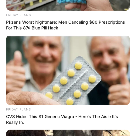
FRIDAY PLANS
Pfizer's Worst Nightmare: Men Canceling $80 Prescriptions
For This 87¢ Blue Pill Hack
FRIDAY PLANS
CVS Hides This $1 Generic Viagra - Here's The Aisle It's
Really In.