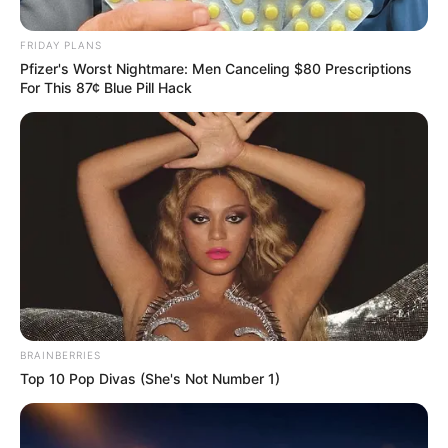
FRIDAY PLANS
Posted
Friss hírek
Pfizer's Worst Nightmare: Men Canceling $80 Prescriptions
in
For This 87¢ Blue Pill Hack
Magyar Péter beszámolt a Tisza-
párt anyagi helyzetéről.
by
Szerző
•
June 1, 2026
BRAINBERRIES
Top 10 Pop Divas (She's Not Number 1)