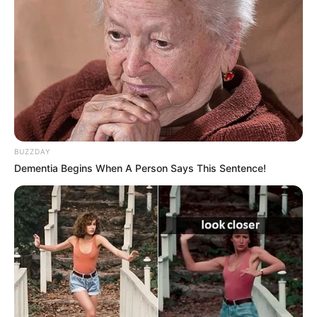
BUZZDAY
Dementia Begins When A Person Says This Sentence!