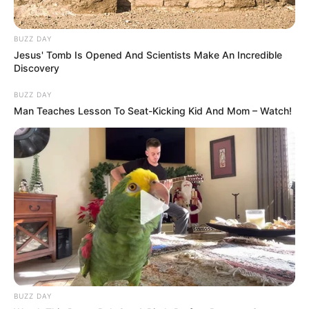
Mindenkinek hálásan köszönjük, aki akár anyagilag,
BUZZ DAY
akár önkéntes munkával hozzájárult a
Jesus' Tomb Is Opened And Scientists Make An Incredible
rendszerváltás sikeréhez! Kevesebb megjelenítése”
Discovery
BUZZ DAY
Man Teaches Lesson To Seat-Kicking Kid And Mom – Watch!
BUZZ DAY