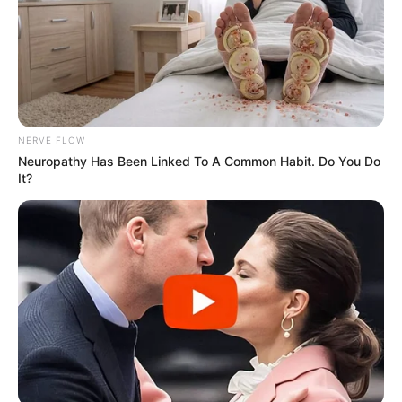
NERVE FLOW
Neuropathy Has Been Linked To A Common Habit. Do You Do
It?