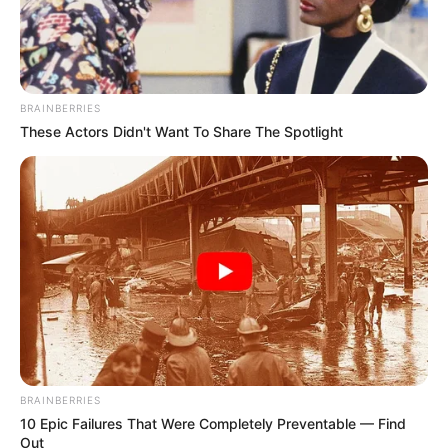
BRAINBERRIES
These Actors Didn't Want To Share The Spotlight
BRAINBERRIES
10 Epic Failures That Were Completely Preventable — Find
Out