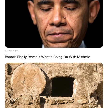
volt.
A bevételek növekedésével párhuzamosan és
egyenes arányban nőttek a TISZA feladatai és
kiadásai is: 2025-ben a folyamatos országjárás
mellett a TISZA elnöksége, a TISZA szigetek és a
lakosság bevonásával kiválasztotta a
BUZZ DAY
képviselőjelöltjeit és felkészült a 2026-os
Barack Finally Reveals What's Going On With Michelle
országgyűlési választásra is. A költségek 2025-ben
mindösszesen 3.029.822.098 Ft-ot tettek ki, így a
TISZA a 2025-ös évet 180 millió forint
eredménnyel zárta.
A teljes 2025. évi beszámoló a TISZA honlapján
olvasható.