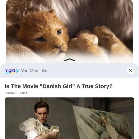
BRAINBERRIES
How They Made Little Simba Look So Lifelike in 'The Lion
King'