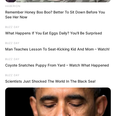
köztársasági elnököt.”
HABERION
Remember Honey Boo Boo? Better To Sit Down Before You
See Her Now
BUZZ DAY
What Happens If You Eat Eggs Daily? You'll Be Surprised
BUZZ DAY
Man Teaches Lesson To Seat-Kicking Kid And Mom – Watch!
BUZZ DAY
Coyote Snatches Puppy From Yard – Watch What Happened
BUZZ DAY
Scientists Just Shocked The World In The Black Sea!