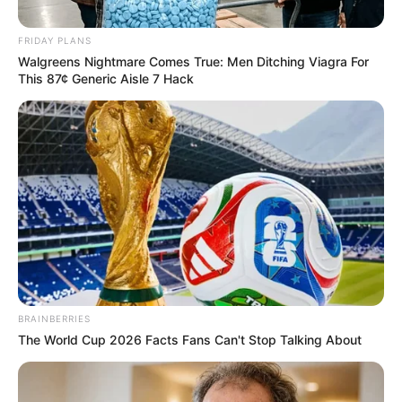
Posted
Világ
FRIDAY PLANS
Walgreens Nightmare Comes True: Men Ditching Viagra For
in
This 87¢ Generic Aisle 7 Hack
Most jött a közlemény Sulyok
Tamás lemondásáról, ez jön
most!
by
Szerző
•
June 1, 2026
BRAINBERRIES
The World Cup 2026 Facts Fans Can't Stop Talking About