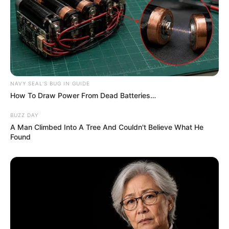
NAVY SEAL'S BUG IN GUIDE
How To Draw Power From Dead Batteries…
BUZZ DAY
A Man Climbed Into A Tree And Couldn't Believe What He
Found