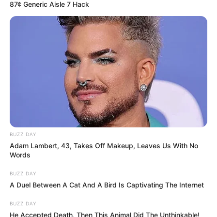
87¢ Generic Aisle 7 Hack
BUZZ DAY
Adam Lambert, 43, Takes Off Makeup, Leaves Us With No
Words
BUZZ DAY
A Duel Between A Cat And A Bird Is Captivating The Internet
BUZZ DAY
He Accepted Death, Then This Animal Did The Unthinkable!