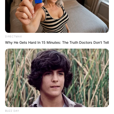
DIRECTMAX
Why He Gets Hard In 15 Minutes: The Truth Doctors Don't Tell
BUZZ DAY