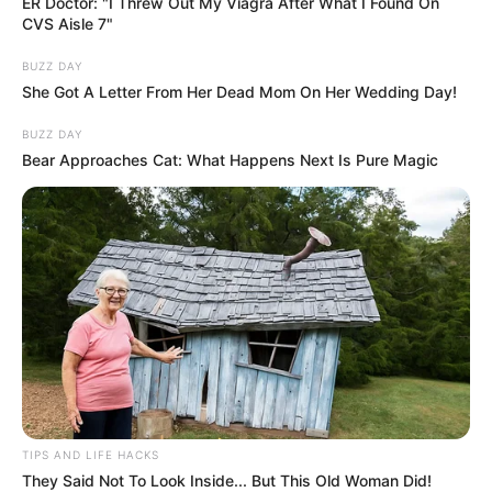
ER Doctor: "I Threw Out My Viagra After What I Found On
CVS Aisle 7"
BUZZ DAY
She Got A Letter From Her Dead Mom On Her Wedding Day!
BUZZ DAY
Bear Approaches Cat: What Happens Next Is Pure Magic
TIPS AND LIFE HACKS
They Said Not To Look Inside... But This Old Woman Did!