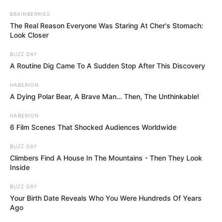
BRAINBERRIES
The Real Reason Everyone Was Staring At Cher's Stomach:
Look Closer
BUZZ DAY
A Routine Dig Came To A Sudden Stop After This Discovery
HABERION
A Dying Polar Bear, A Brave Man… Then, The Unthinkable!
HABERION
6 Film Scenes That Shocked Audiences Worldwide
BUZZ DAY
Climbers Find A House In The Mountains - Then They Look
Inside
BUZZ DAY
Your Birth Date Reveals Who You Were Hundreds Of Years
Ago