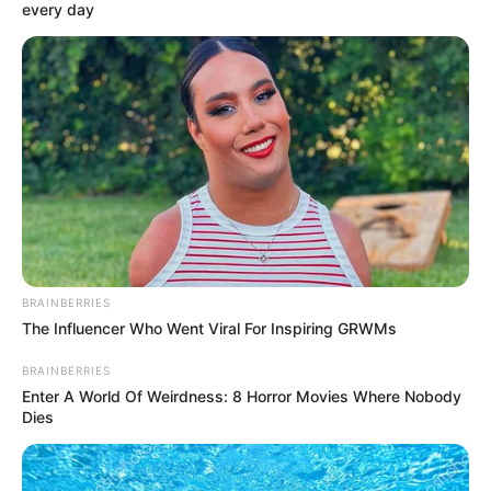
maradt, ahol a környékbeliek már évekkel korábban
every day
megismerték őt.
BRAINBERRIES
The Influencer Who Went Viral For Inspiring GRWMs
BRAINBERRIES
Enter A World Of Weirdness: 8 Horror Movies Where Nobody
Dies