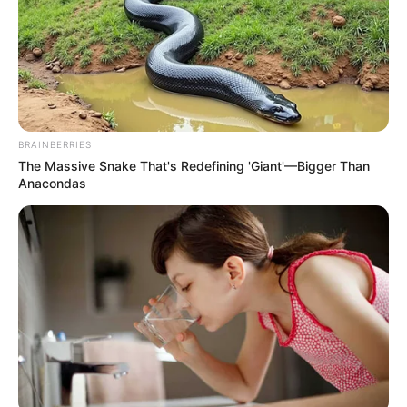
A szomszéd beszámolója alapján Magyar Péter
életében a miniszterelnöki feladatok mellett is
megmaradt valami a régi, megszokott ritmusból.
Reggel nem rohan el hajnalban, de este sokáig
világít nála a fény, ami a környékbeliek számára is
azt jelzi: a munka akkor sem áll meg, amikor az utca
BRAINBERRIES
már elcsendesedik.
The Massive Snake That's Redefining 'Giant'—Bigger Than
Anacondas
A történet így nemcsak egy politikusról szól, hanem
arról is, hogyan látják őt azok, akik nem
sajtótájékoztatókon, nem parlamenti vitákban,
hanem a mindennapi élet apró részleteiben
találkoznak vele.