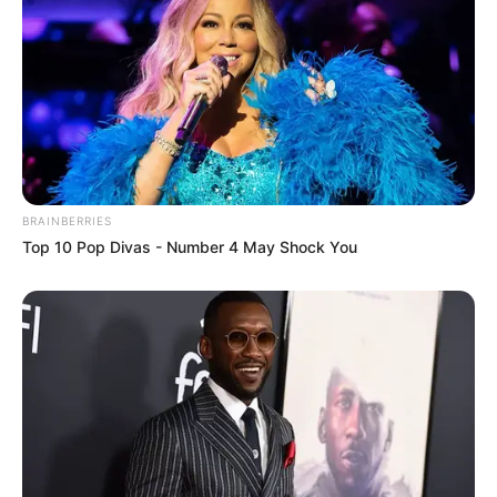
A szomszédok számára Magyar Péter nem csupán
politikai szereplő, hanem egy olyan ember is, akit a
hétköznapi pillanataiból ismernek. Látták már
családi emberként, apaként, sportos életet élő
lakóként, és most azt is látják, hogyan változott
meg körülötte minden azóta, hogy az ország első
számú politikai vezetője lett.
BRAINBERRIES
Top 10 Pop Divas - Number 4 May Shock You
A ház környékén élők számára ez különös helyzet:
egyszerre maradt minden ismerős, és közben
mégis egészen más lett a jelentősége annak, hogy
ki lakik a szomszédban.
Focipálya a kertben és udvarias üdvözlés
A közvetlen szomszédságban élő Éva büszkén