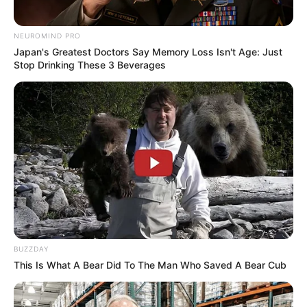
NEUROMIND PRO
Japan's Greatest Doctors Say Memory Loss Isn't Age: Just
Stop Drinking These 3 Beverages
BUZZDAY
This Is What A Bear Did To The Man Who Saved A Bear Cub