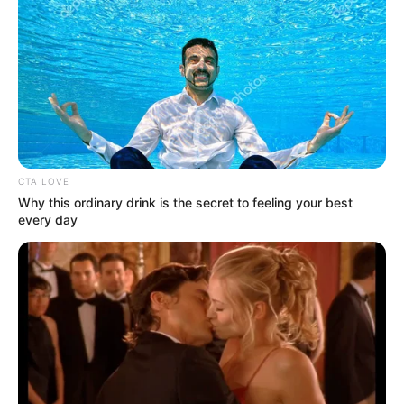
CTA LOVE
Why this ordinary drink is the secret to feeling your best
every day
Bár Magyar Péter már miniszterelnökként vezeti az
országot, nemrég egyértelművé tette: nem költözik
állami rezidenciába, hanem marad eddigi
lakóhelyén. Ez azt is jelenti, hogy a szomszédai
ugyanazok maradtak, akik már korábban, még
Varga Judit férjeként találkoztak vele a
mindennapokban.