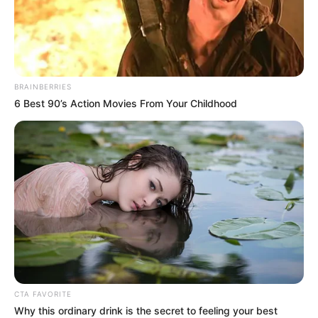
BRAINBERRIES
6 Best 90’s Action Movies From Your Childhood
Megszólalt Magyar Péter szomszédja
Magyar Péter marad a budai otthonában
A budai hegyvidék egyik meredek, elegáns
utcájában áll Magyar Péter otthona, amelyet sűrű
növényzet takar el a kíváncsi szemek elől. Az
utcáról szinte csak a terasz egy-egy részlete látszik
ki a zöld lombok közül, a ház pedig továbbra is
CTA FAVORITE
ugyanabban a csendes, visszafogott környezetben
Why this ordinary drink is the secret to feeling your best