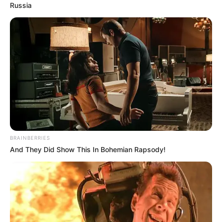
Russia
BRAINBERRIES
And They Did Show This In Bohemian Rapsody!