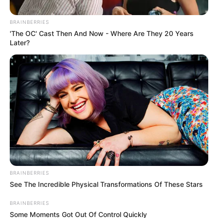
BRAINBERRIES
Posted
Friss hírek
'The OC' Cast Then And Now - Where Are They 20 Years
in
Later?
Megszólalt Magyar Péter
szomszédja. Így viselkedik,
amikor nem látja, és nem hallja
senki:
by
Szerző
•
May 31, 2026
BRAINBERRIES
See The Incredible Physical Transformations Of These Stars
BRAINBERRIES
Some Moments Got Out Of Control Quickly