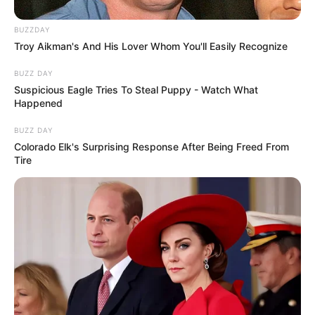
BUZZDAY
Troy Aikman's And His Lover Whom You'll Easily Recognize
BUZZ DAY
Suspicious Eagle Tries To Steal Puppy - Watch What
Happened
BUZZ DAY
Colorado Elk's Surprising Response After Being Freed From
Tire