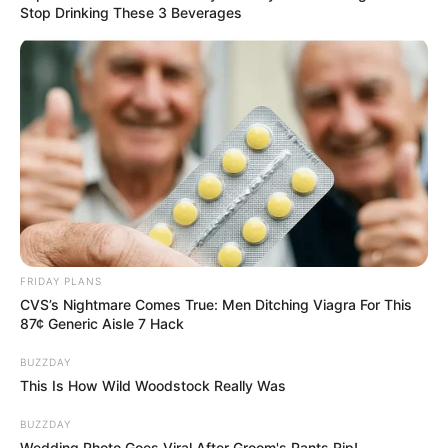
Stop Drinking These 3 Beverages
FRIDAY PLANS
CVS’s Nightmare Comes True: Men Ditching Viagra For This
87¢ Generic Aisle 7 Hack
BUZZDAY
This Is How Wild Woodstock Really Was
BUZZDAY
Wedding Photo Goes Viral After Groom's Pants Rip!