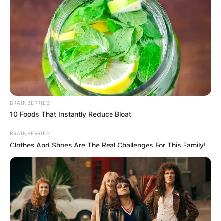
belvárosi társasház konfliktusa. Hanem annak a
jele, hogy a Fideszben elkezdtek dőlni a dominók.
És ha Ferencz Orsolya ilyen nyíltan beszél, akkor
könnyen lehet, hogy ez még csak az eleje.
BRAINBERRIES
10 Foods That Instantly Reduce Bloat
BRAINBERRIES
Clothes And Shoes Are The Real Challenges For This Family!