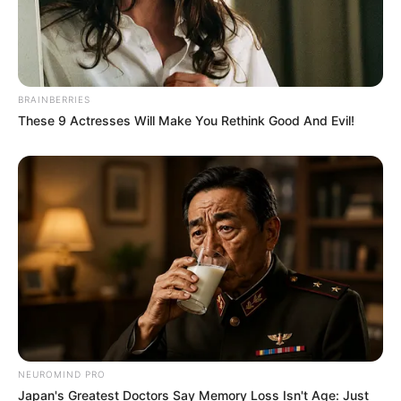
BRAINBERRIES
These 9 Actresses Will Make You Rethink Good And Evil!
NEUROMIND PRO
Japan's Greatest Doctors Say Memory Loss Isn't Age: Just