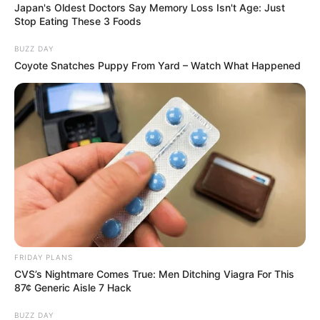
Japan's Oldest Doctors Say Memory Loss Isn't Age: Just
Stop Eating These 3 Foods
BUZZ DAY
Coyote Snatches Puppy From Yard – Watch What Happened
FRIDAY PLANS
CVS’s Nightmare Comes True: Men Ditching Viagra For This
87¢ Generic Aisle 7 Hack
BUZZ DAY