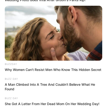
BUZZDAY
Why Women Can't Resist Men Who Know This Hidden Secret
BUZZ DAY
A Man Climbed Into A Tree And Couldn't Believe What He
Found
BUZZ DAY
She Got A Letter From Her Dead Mom On Her Wedding Day!