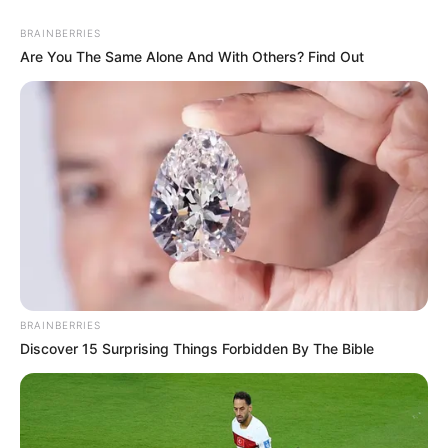
pedig felmerül a kérdés: valóban biztonságban
BRAINBERRIES
van-e az otthona?
Are You The Same Alone And With Others? Find Out
A korábbi sajtóbeszámolók szerint Juhos Gábor
azt állítja, Lázár köre pénzügyi nyomással próbálja
kiszorítani őt a lakásából. Lázár János korábban
alantas támadásnak nevezte Ferencz Orsolya
videóját, és tagadta, hogy bárki meg akarná
szerezni Juhos lakását.
A két állítás között most ott áll a csaknem 12 milliós
BRAINBERRIES
fizetési felszólítás, amely Ferencz Orsolya szerint
Discover 15 Surprising Things Forbidden By The Bible
május 29-én érkezett.
Ez a dokumentum politikailag robbanásveszélyes.