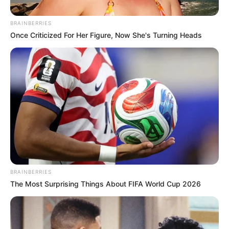
BRAINBERRIES
Posted
Friss hírek
Once Criticized For Her Figure, Now She's Turning Heads
in
A fideszes Ferencz Orsolya
feldobta Lázár Jánost: dőlnek a
dominók
by
Szerző
•
May 30, 2026
BRAINBERRIES
The Most Surprising Things About FIFA World Cup 2026