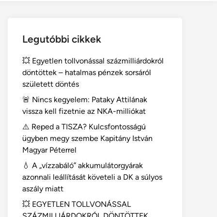
Legutóbbi cikkek
💥 Egyetlen tollvonással százmilliárdokról
döntöttek – hatalmas pénzek sorsáról
született döntés
🚨 Nincs kegyelem: Pataky Attilának
vissza kell fizetnie az NKA-milliókat
⚠️ Reped a TISZA? Kulcsfontosságú
ügyben megy szembe Kapitány István
Magyar Péterrel
💧 A „vízzabáló” akkumulátorgyárak
azonnali leállítását követeli a DK a súlyos
aszály miatt
💥 EGYETLEN TOLLVONÁSSAL
SZÁZMILLIÁRDOKRÓL DÖNTÖTTEK