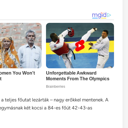
a teljes főutat lezárták – nagy erőkkel mentenek. A
t egymásnak két kocsi a 84-es főút 42-43-as