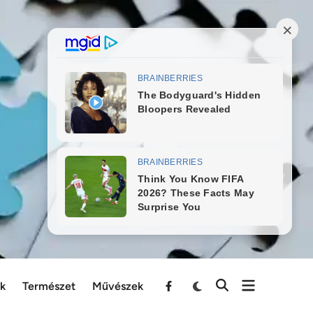
ek
Természet
Művészek
Menu
Item