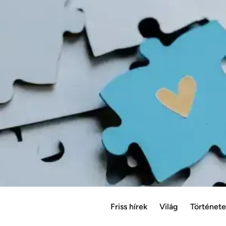
Friss hírek
Világ
Történet