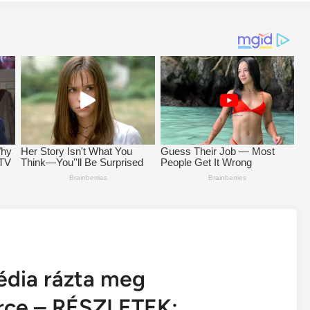
gédia rázta meg
rce – RÉSZLETEK: