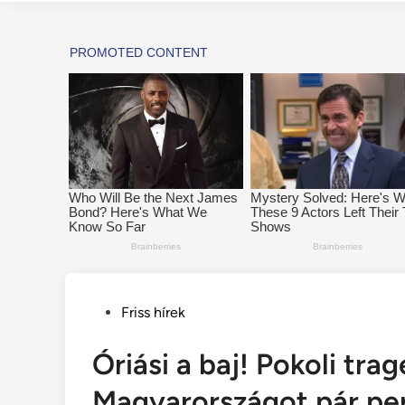
Posted
Friss hírek
in
Óriási a baj! Pokoli tra
Magyarországot pár pe