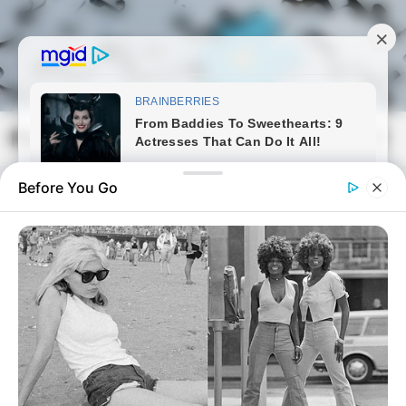
Skip
to
content
Magyarmozaik.com
Mai
Men
Before You Go