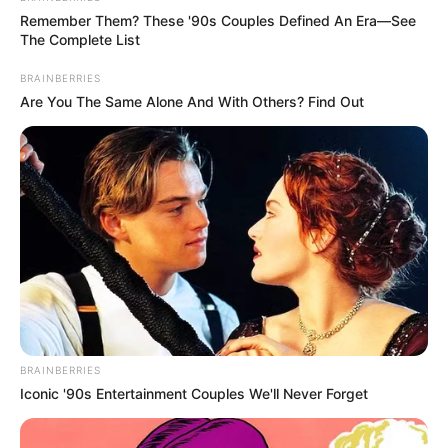
politikai viták középpontjába.
Remember Them? These '90s Couples Defined An Era—See
The Complete List
Az is sokak figyelmét felkeltheti, hogy a tiszás
BRAINBERRIES
képviselők mennyire követik majd a korábbi
Are You The Same Alone And With Others? Find Out
parlamenti hagyományokat, például az
úgynevezett „alákérdezéseket”.
Öt nagy vizsgálóbizottságot indítanának
A Tisza Párt egyik legfontosabb terve öt
vizsgálóbizottság felállítása.
A testületek több kiemelt ügyet vizsgálhatnak
majd:
BRAINBERRIES
Iconic '90s Entertainment Couples We'll Never Forget
a végrehajtási visszaéléseket,
a Magyar Nemzeti Bank működésével kapcsolatos