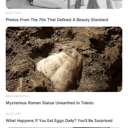
BUZZ DAY
Posted
Friss hírek
Photos From The 70s That Defined A Beauty Standard
in
Ma dönthetnek Kocsis Máté
mentelmi jogának
felfüggesztéséről Forrás:
https://hirstart24.com/
by
Szerző
•
May 26, 2026
BRAINBERRIES
Mysterious Roman Statue Unearthed In Toledo
BUZZ DAY
What Happens If You Eat Eggs Daily? You'll Be Surprised