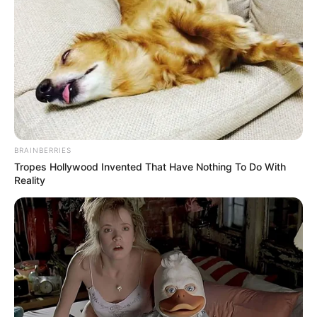
Kocsis Máté korábban azt nyilatkozta, hogy
támogatni fogja a mentelmi jogának
felfüggesztését, és nem kíván a mentelmi joga
mögé bújni.
BRAINBERRIES
Tropes Hollywood Invented That Have Nothing To Do With
Reality