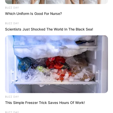
BUZZ DAY
Which Uniform Is Good For Nurse?
BUZZ DAY
Scientists Just Shocked The World In The Black Sea!
edden délután újra összeül az Országgyűlés, és a
jelek szerint a Tisza Párt rögtön komoly tempót
diktálna a parlamentben. Magyar Péterék több
BUZZ DAY
fontos ügyet is napirendre tűznek,
This Simple Freezer Trick Saves Hours Of Work!
vizsgálóbizottságokat állítanának fel, miközben
BUZZ DAY