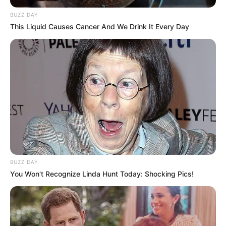
BUZZ DAY
This Liquid Causes Cancer And We Drink It Every Day
BUZZ DAY
You Won't Recognize Linda Hunt Today: Shocking Pics!