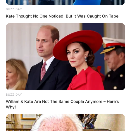
BUZZ DAY
Kate Thought No One Noticed, But It Was Caught On Tape
BUZZ DAY
William & Kate Are Not The Same Couple Anymore – Here's
Why!