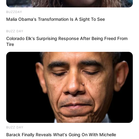
bármi nemű jogsérelmet, mindent!
Elégtételt
BUZZDAY
veszünk mindenkiért, meg fogjuk védeni a polgári
Malia Obama's Transformation Is A Sight To See
oldal méltóságát, és véget vetünk a liberális
BUZZ DAY
t*rrornak!
Colorado Elk's Surprising Response After Being Freed From
Tire
Ne féljetek, hamarosan érkezünk!
Jó hétvégét!”
BUZZ DAY
Barack Finally Reveals What's Going On With Michelle