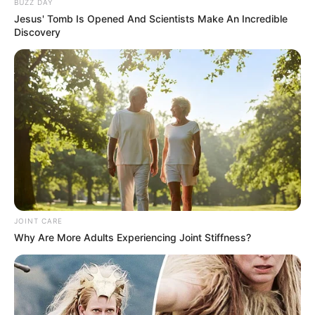
BUZZ DAY
Jesus' Tomb Is Opened And Scientists Make An Incredible
Discovery
JOINT CARE
Why Are More Adults Experiencing Joint Stiffness?