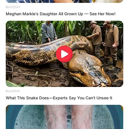
BUZZDAY
Meghan Markle's Daughter All Grown Up — See Her Now!
BUZZDAY
What This Snake Does—Experts Say You Can't Unsee It