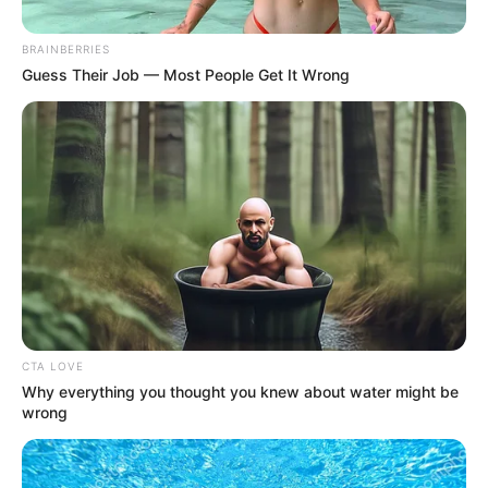
BRAINBERRIES
Posted
Friss hírek
Guess Their Job — Most People Get It Wrong
in
Rendkívüli bejelentést tett
Orbán Viktor: Kiderült, mire
készül a volt miniszterelnök
by
Szerző
•
May 26, 2026
CTA LOVE
Why everything you thought you knew about water might be
wrong