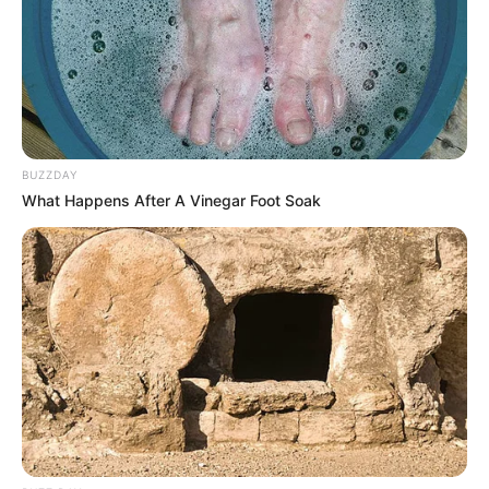
BUZZDAY
What Happens After A Vinegar Foot Soak