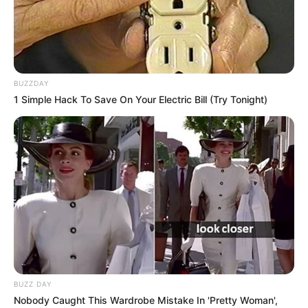
BUZZDAY
1 Simple Hack To Save On Your Electric Bill (Try Tonight)
BUZZ DAY
Nobody Caught This Wardrobe Mistake In 'Pretty Woman',