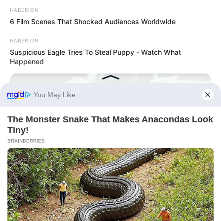
HABERION
6 Film Scenes That Shocked Audiences Worldwide
HABERION
Suspicious Eagle Tries To Steal Puppy - Watch What
Happened
INSTANTHUB
Melania Trump Moments We Can't Believe Were Caught On
Camera