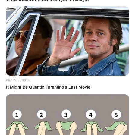
Magyar Péter nagy minimálbéres ígérete: 2027-től
jöhetne a duplázás
Magyar Péter szerint 2027-től duplájára emelnék a
minimálbért
BRAINBERRIES
Magyar Péter korábban arról beszélt, hogy egy
It Might Be Quentin Tarantino's Last Movie
esetleges TISZA-kormány 2027-től duplájára
emelné a minimálbért. A nyilatkozat szerint a
kiindulópont a 266 800 forintos minimálbér volt,
amelynek megduplázása