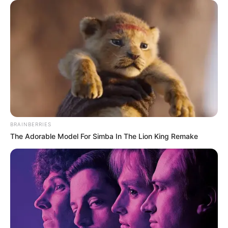
533 600 forintos összeget jelentene. Ez komoly
változás lenne a jelenlegi bérszintekhez képest,
hiszen több százezer ember fizetését érinthetné
közvetlenül vagy közvetve. Magyar Péter azt is
jelezte, hogy a cél nem állna meg ennél az
összegnél, mert a kormányzati ciklus végére akár
BRAINBERRIES
az 1 millió forintos minimálbér elérését is célként
The Adorable Model For Simba In The Lion King Remake
fogalmazta meg. Ez azonban egyelőre politikai
ígéret, nem elfogadott törvény vagy már életbe
lépett döntés.
Az ígéret szerint a minimálbér 533 600 forintra
nőhetne