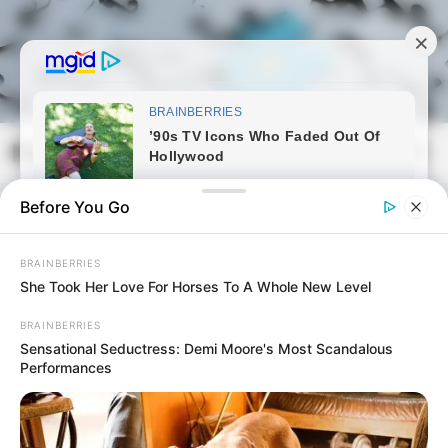
Skip
to
content
Magyarmozaik.com
Mai
Men
Before You Go
BRAINBERRIES
She Took Her Love For Horses To A Whole New Level
BRAINBERRIES
Sensational Seductress: Demi Moore's Most Scandalous
Performances