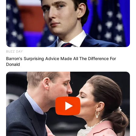
Péter ígérete alapján a minimálbér 533 600 forint
lehetne. Ez több mint 150 ezer forintos eltérést
jelentene a két elképzelés között.
Kapcsolódó cikkünk
BUZZ DAY
Barron's Surprising Advice Made All The Difference For
Donald