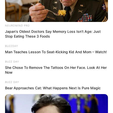
szakemberek azon, hogy a béremelés gazdaságilag
is kezelhető legyen.
A jelenlegi kormányzati program más számokkal
NEUROMIND PRO
Japan's Oldest Doctors Say Memory Loss Isn't Age: Just
számol 2027-re
Stop Eating These 3 Foods
A mostani kormányzati béremelési program ettől
BUZZDAY
Man Teaches Lesson To Seat-Kicking Kid And Mom – Watch!
eltérő pályát mutat. A kormány tájékoztatása
szerint a minimálbér 2025-ben 290 800 forintra,
BUZZ DAY
She Chose To Remove The Tattoos On Her Face. Look At Her
2026-ban 328 600 forintra, 2027-ben pedig 374
Now
600 forintra emelkedik. Ez azt jelenti, hogy a
jelenlegi hivatalos program alapján 2027-re jóval
BUZZ DAY
Bear Approaches Cat: What Happens Next Is Pure Magic
alacsonyabb összeg szerepel, mint amit Magyar
Péter a TISZA-kormány esetére ígért. A különbség
jelentős: míg a kormányzati program 374 600
forintos minimálbérrel számol 2027-ben, Magyar