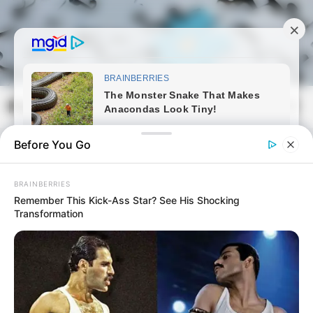
Skip
to
content
Magyarmozaik.com
Mai
Men
Before You Go
BRAINBERRIES
Remember This Kick-Ass Star? See His Shocking
Transformation