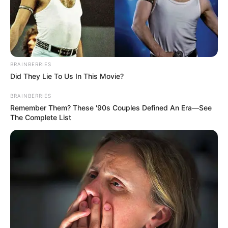
Posted
Friss hírek
in
Döbbenetes fordulat az eltűnt
BRAINBERRIES
fiú ügyében: Felfoghatatlan
Did They Lie To Us In This Movie?
kegyetlenség!Iskolatársai
BRAINBERRIES
gyilkoltak meg egy 15 éves fiút
Remember Them? These '90s Couples Defined An Era—See
The Complete List
👇 Cikk a hozzászólásoknál!
by
Szerző
•
May 25, 2026