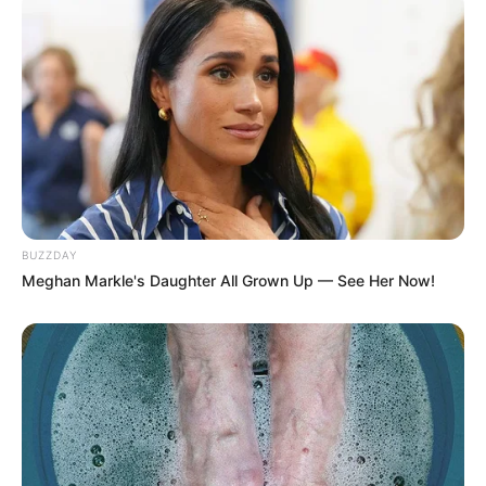
BUZZDAY
Meghan Markle's Daughter All Grown Up — See Her Now!