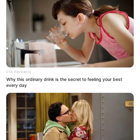
CTA FAVORITE
Why this ordinary drink is the secret to feeling your best
every day
Megrázó tragédia rázta meg a térséget
Megrázó tragédia rázta meg a térséget: egy
mindössze
15 éves
,
nyolcadik osztályos fiú
halt
meg egy Csene községhez közeli településen, az