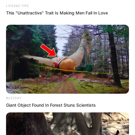
LIFE360 TIPS
This "Unattractive" Trait Is Making Men Fall In Love
BUZZDAY
Giant Object Found In Forest Stuns Scientists