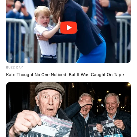
ügyben érintett
21 éves férfi
szerepe szintén
vizsgálat alatt áll. A gyanú szerint nem ő követte el
magát a bűncselekményt, ugyanakkor a hatóságok
azt feltételezik, hogy elmulaszthatta a szükséges
segítségnyújtást, és ezzel akadályozhatta az
azonnali beavatkozást. Hogy pontosan milyen
mértékben és milyen körülmények között
kapcsolódik az ügyhöz, azt a nyomozásnak kell
BUZZ DAY
feltárnia. A rendőrség minden részletre kiterjedő
Kate Thought No One Noticed, But It Was Caught On Tape
vizsgálatot folytat, és céljuk az, hogy pontosan
kiderüljön, mi történt a fiú eltűnésétől a holttest
megtalálásáig.
A közösséget mélyen megrázta a történtek híre
A háttérben akár hosszabb ideje fennálló konfliktus