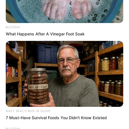
BUZZDAY
What Happens After A Vinegar Foot Soak
NAVY SEAL'S BUG IN GUIDE
7 Must-Have Survival Foods You Didn't Know Existed
BUZZDAY