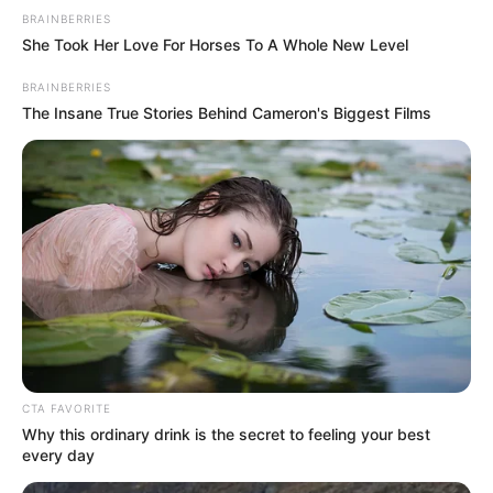
BRAINBERRIES
körülmények között.
She Took Her Love For Horses To A Whole New Level
Eltűnésként indult az ügy
BRAINBERRIES
The Insane True Stories Behind Cameron's Biggest Films
CTA FAVORITE
Why this ordinary drink is the secret to feeling your best
every day