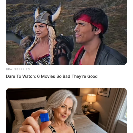
BRAINBERRIES
Dare To Watch: 6 Movies So Bad They're Good
A tragédia először eltűnésként indult. A fiút
hétfő
éjszaka
látták utoljára, amikor elindult otthonról,
ám többé nem tért haza. Édesanyja azonnal keresni
kezdte, először a környéken próbált nyomára
bukkanni, majd ismerősöknél és barátoknál
érdeklődött, hátha valaki látta vagy tud róla