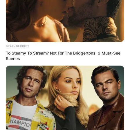
BRAINBERRIES
To Steamy To Stream? Not For The Bridgertons! 9 Must-See
Scenes
Most ülsz le, ha megtudod, mennyit keres havonta
Toroczkai László! Kiderült, pontosan mennyi jár a
Mi Hazánk frakcióvezetőjének
Toroczkai László havi fizetése bruttó 4 364 976
forint