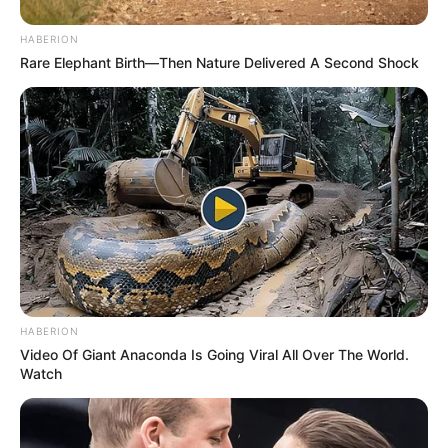
HABERION
Rare Elephant Birth—Then Nature Delivered A Second Shock
HABERION
Video Of Giant Anaconda Is Going Viral All Over The World.
Watch