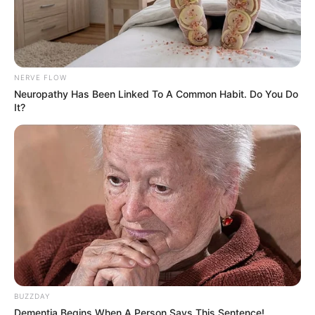
NERVE FLOW
Neuropathy Has Been Linked To A Common Habit. Do You Do
It?
BUZZDAY
Dementia Begins When A Person Says This Sentence!