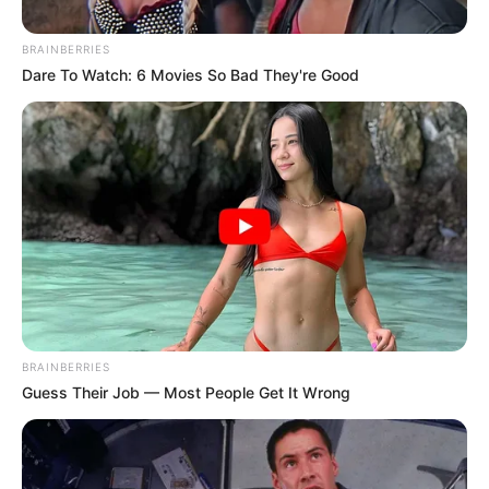
BRAINBERRIES
Posted
Friss hírek
Dare To Watch: 6 Movies So Bad They're Good
in
Most ülsz le, ha megtudod,
mennyit keres havonta Toroczkai
László! Kiderült, pontosan
mennyi jár a Mi Hazánk
frakcióvezetőjének
by
Szerző
•
May 25, 2026
BRAINBERRIES
Guess Their Job — Most People Get It Wrong