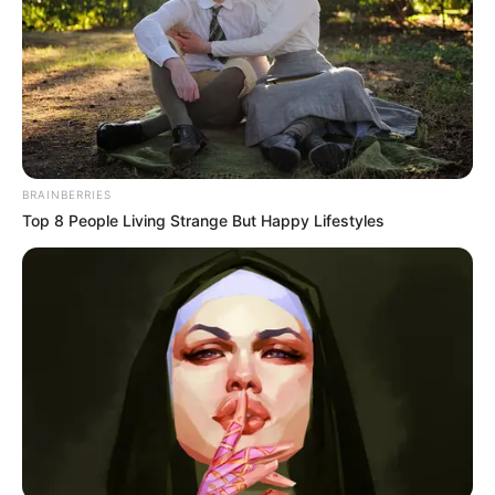
BRAINBERRIES
Top 8 People Living Strange But Happy Lifestyles
Éves szinten több mint 52 millió forintról beszélünk
Ha a bruttó 4 364 976 forintos havi tiszteletdíjjal