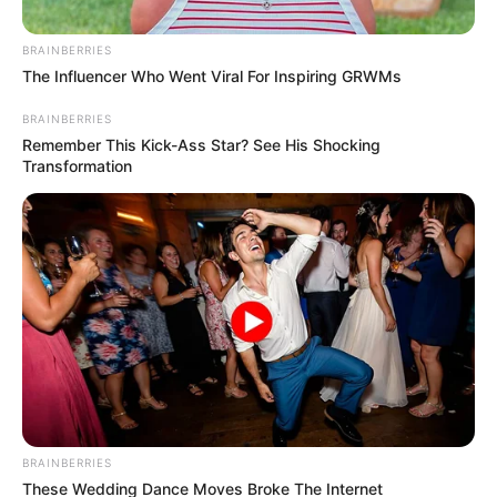
Posted
Friss hírek
BRAINBERRIES
The Influencer Who Went Viral For Inspiring GRWMs
in
Vége a vármegyéknek és a
BRAINBERRIES
főispánoknak – visszatérhetnek
Remember This Kick-Ass Star? See His Shocking
Transformation
a megyék Magyarországon
by
Szerző
•
May 24, 2026
BRAINBERRIES
These Wedding Dance Moves Broke The Internet