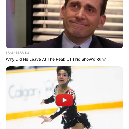
BRAINBERRIES
Why Did He Leave At The Peak Of This Show's Run?
Visszatérhet a megye elnevezés
A megye elnevezés visszaállítása politikailag erős
üzenet lenne. Azt jelezné, hogy az új kormány nem
kívánja továbbvinni a Fidesz történelmi díszletekbe