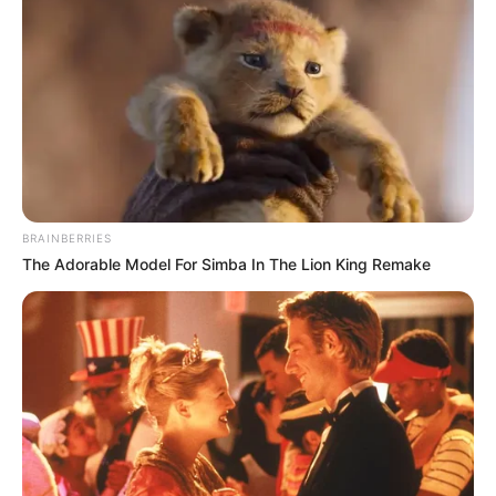
A főváros ügye külön fejezet lehet az
önkormányzati reformban. Budapest és a kormány
kapcsolata az elmúlt években folyamatos
konfliktusokkal volt terhelt: szolidaritási
hozzájárulás, közlekedési finanszírozás, uniós
források, agglomerációs fejlesztések, turizmusból
származó bevételek.
BRAINBERRIES
Egy új Budapest-törvény rendezhetné, milyen
The Adorable Model For Simba In The Lion King Remake
feladatokhoz milyen forrás jár, hogyan oszlanak
meg a főváros és az állam jogkörei, és milyen
szerepe legyen a kerületeknek. Ez azért fontos,
mert Budapest nem egyszerűen egy település a sok
közül, hanem az ország gazdasági motorja,
közlekedési csomópontja és egyik legnagyobb
közszolgáltató rendszere.