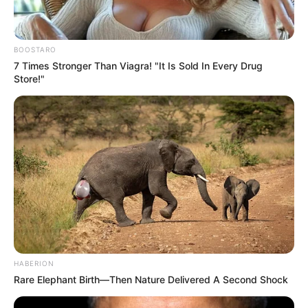
BOOSTARO
7 Times Stronger Than Viagra! "It Is Sold In Every Drug
Store!"
HABERION
Rare Elephant Birth—Then Nature Delivered A Second Shock