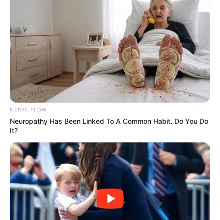
NERVE FLOW
Neuropathy Has Been Linked To A Common Habit. Do You Do
It?