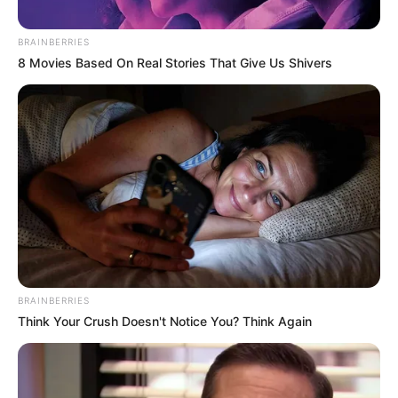
BRAINBERRIES
Ezért lett a „főispán” szó sokak szemében a
8 Movies Based On Real Stories That Give Us Shivers
központosított, felülről irányított állam jelképe.
Nem azért, mert önmagában egy történelmi
kifejezés használata baj lenne, hanem mert a
névváltás mögött nem valódi önkormányzati
megerősítés, hanem politikai központosítás állt.
BRAINBERRIES
Think Your Crush Doesn't Notice You? Think Again