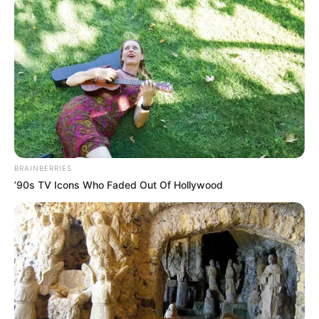
döntések sokszor már nem helyben születnek.
Ha a Tisza-kormány komolyan gondolja az
önkormányzatiság helyreállítását, akkor a
főispánok eltörlése csak az első lépés lehet.
A pénz körül már most háború van
Az önkormányzati rendszer egyik legnagyobb
BRAINBERRIES
konfliktusa a szolidaritási hozzájárulás. A nagyobb
’90s TV Icons Who Faded Out Of Hollywood
iparűzési adóbevételű településektől elvont pénz
elvileg a szegényebb térségeket segítené, de sok
város szerint a rendszer aránytalan, átláthatatlan és
már a működésüket veszélyezteti.
A Telex beszámolója szerint az Alkotmánybíróság
májusban visszamenőleges hatállyal