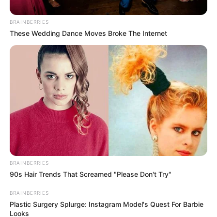
Posted
Friss hírek
BRAINBERRIES
These Wedding Dance Moves Broke The Internet
in
Kitört a botrány az NKA-pénzek
miatt: sorra utalják vissza a több
MILLIÓ forintos támogatásokat
a fideszes celebek! 👇𝐂𝐢𝐤𝐤 𝐚
𝐡𝐨𝐳𝐳𝐚́𝐬𝐳𝐨́𝐥𝐚́𝐬𝐨𝐤𝐧𝐚́𝐥!
by
Szerző
•
May 24, 2026
BRAINBERRIES
90s Hair Trends That Screamed "Please Don't Try"
BRAINBERRIES
Plastic Surgery Splurge: Instagram Model's Quest For Barbie
Looks