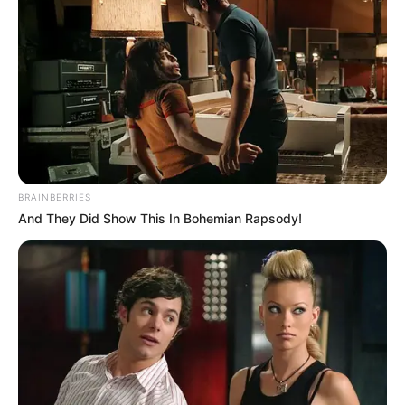
BRAINBERRIES
And They Did Show This In Bohemian Rapsody!