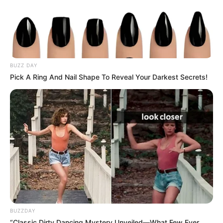
BUZZ DAY
Pick A Ring And Nail Shape To Reveal Your Darkest Secrets!
BUZZDAY
“Classic Dirty Dancing Mystery Unveiled—What Few Ever