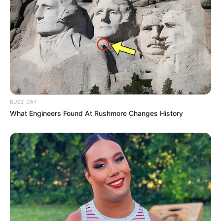
BUZZ DAY
What Engineers Found At Rushmore Changes History