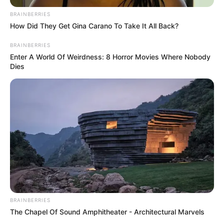
BRAINBERRIES
How Did They Get Gina Carano To Take It All Back?
BRAINBERRIES
Enter A World Of Weirdness: 8 Horror Movies Where Nobody
Dies
A történtek után több NKA-s bizottsági tag is
lemondott, köztük Baán László, Both Miklós és
BRAINBERRIES
The Chapel Of Sound Amphitheater - Architectural Marvels
Vidnyánszky Attila. A támogatások arányait és