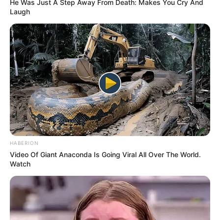
He Was Just A Step Away From Death: Makes You Cry And
Laugh
HABERION
Video Of Giant Anaconda Is Going Viral All Over The World.
Watch