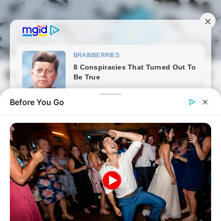
Skip
to
content
Magyarmozaik.com
Mai
Men
Before You Go