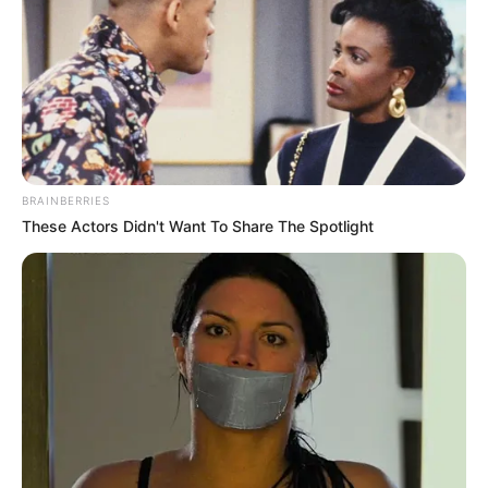
pénzek egy része komoly vitát váltott ki szakmai és
politikai körökben, sokan pedig a botrány
kirobbanása után inkább úgy döntöttek,
visszautalják a támogatást.
Lemondások és bírálatok követték az ügyet
BRAINBERRIES
These Actors Didn't Want To Share The Spotlight