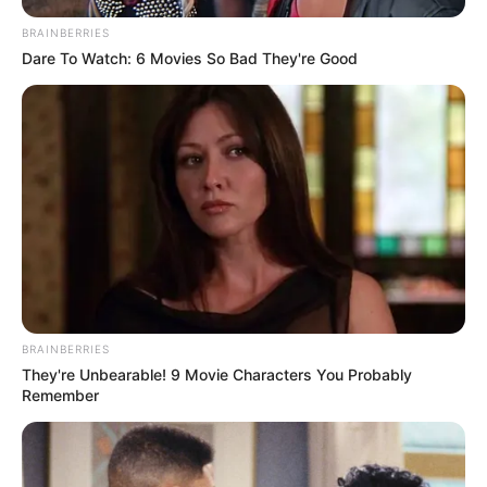
BRAINBERRIES
Dare To Watch: 6 Movies So Bad They're Good
Fordulat az NKA-botrányban
BRAINBERRIES
They're Unbearable! 9 Movie Characters You Probably
Remember
Kitört a pánik az NKA-botrány miatt, miután
kiderült: a választási időszakban mintegy 17 milliárd
forintnyi kulturális támogatást osztottak szét. A