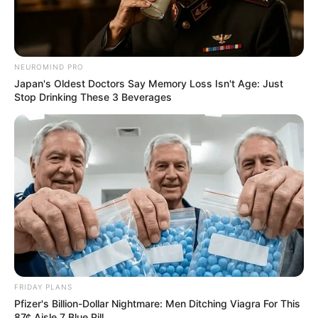
NEUROMIND PRO
Japan's Oldest Doctors Say Memory Loss Isn't Age: Just
Stop Drinking These 3 Beverages
FRIDAY PLANS
Pfizer's Billion-Dollar Nightmare: Men Ditching Viagra For This
87¢ Aisle 7 Blue Pill