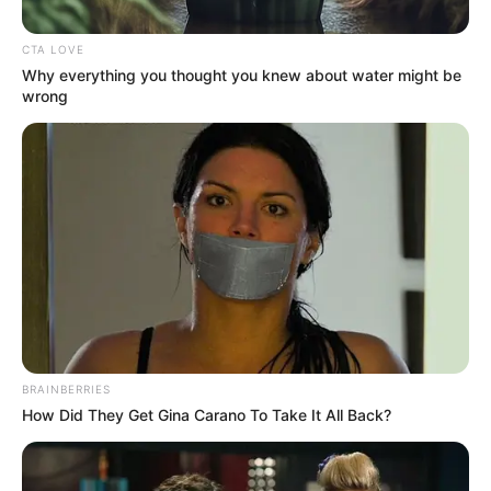
CTA LOVE
Posted
Friss hírek
Why everything you thought you knew about water might be
in
wrong
A Tisza alaptörvényt módosít:
Orbán Viktor soha többet nem
lehet Magyarország
miniszterelnöke
by
Szerző
•
May 23, 2026
BRAINBERRIES
How Did They Get Gina Carano To Take It All Back?