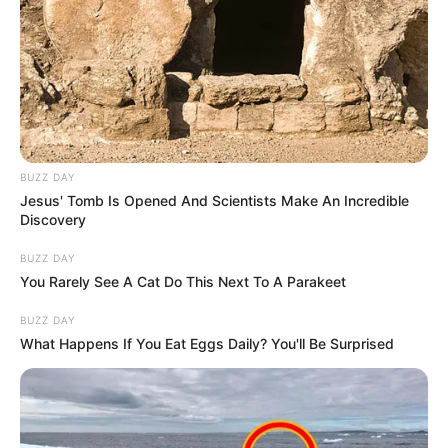
BUZZ DAY
Jesus' Tomb Is Opened And Scientists Make An Incredible
Discovery
BUZZ DAY
You Rarely See A Cat Do This Next To A Parakeet
BUZZ DAY
What Happens If You Eat Eggs Daily? You'll Be Surprised