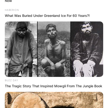
Now
HABERION
What Was Buried Under Greenland Ice For 60 Years?!
BUZZ DAY
The Tragic Story That Inspired Mowgli From The Jungle Book