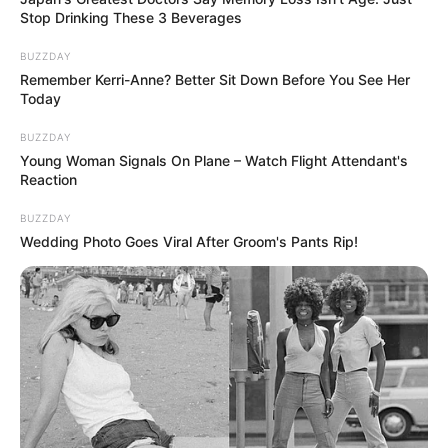
visszatérésének egyik legfontosabb útja bezárul. A
Stop Drinking These 3 Beverages
Tisza ezzel nemcsak a múlt lezárását akarja jelezni,
hanem azt is: a jövőben senki nem ülhet évtizedekig
BUZZDAY
Remember Kerri-Anne? Better Sit Down Before You See Her
a miniszterelnöki székben.
Today
BUZZDAY
Young Woman Signals On Plane – Watch Flight Attendant's
Reaction
BUZZDAY
Wedding Photo Goes Viral After Groom's Pants Rip!