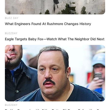
BUZZ DAY
What Engineers Found At Rushmore Changes History
BUZZDAY
Eagle Targets Baby Fox—Watch What The Neighbor Did Next
Ez a megfogalmazás gyakorlatilag egyetlen
politikusra szabna azonnali, látványos korlátot:
Orbán Viktorra. Ő 1998 és 2002 között, majd 2010
és 2026 között volt Magyarország miniszterelnöke,
vagyis összesen húsz évig töltötte be a tisztséget.
A javaslat elfogadása után ezért a szabály alapján
nem választhatnák meg újra kormányfőnek.
BUZZDAY