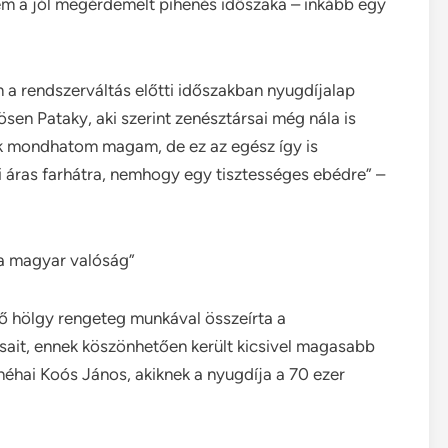
em a jól megérdemelt pihenés időszaka – inkább egy
 a rendszerváltás előtti időszakban nyugdíjalap
sen Pataky, aki szerint zenésztársai még nála is
k mondhatom magam, de ez az egész így is
i áras farhátra, nemhogy egy tisztességes ebédre” –
 a magyar valóság”
tő hölgy rengeteg munkával összeírta a
ásait, ennek köszönhetően került kicsivel magasabb
éhai Koós János, akiknek a nyugdíja a 70 ezer