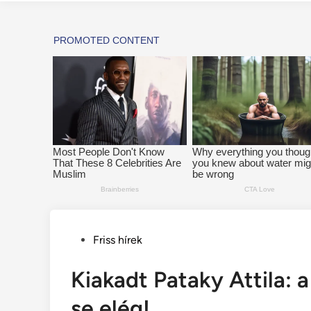
Posted
Friss hírek
in
Kiakadt Pataky Attila: 
se elég!