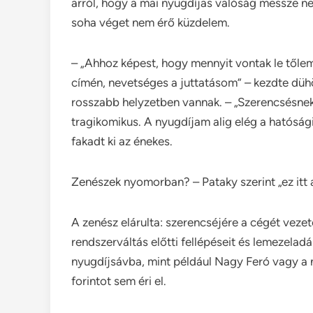
arról, hogy a mai nyugdíjas valóság messze n
soha véget nem érő küzdelem.
– „Ahhoz képest, hogy mennyit vontak le tőlem
címén, nevetséges a juttatásom” – kezdte dühö
rosszabb helyzetben vannak. – „Szerencsésne
tragikomikus. A nyugdíjam alig elég a hatóság
fakadt ki az énekes.
Zenészek nyomorban? – Pataky szerint „ez itt
A zenész elárulta: szerencséjére a cégét veze
rendszerváltás előtti fellépéseit és lemezelad
nyugdíjsávba, mint például Nagy Feró vagy a n
forintot sem éri el.