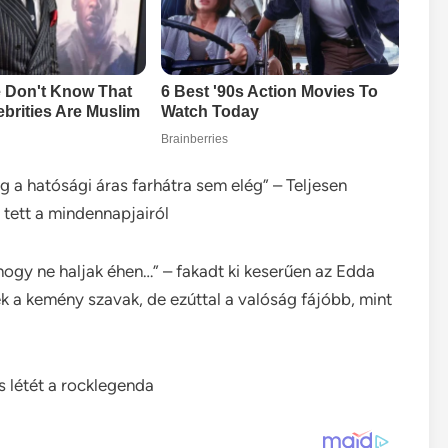
a hatósági áras farhátra sem elég” – Teljesen
tett a mindennapjairól
hogy ne haljak éhen…” – fakadt ki keserűen az Edda
ek a kemény szavak, de ezúttal a valóság fájóbb, mint
s létét a rocklegenda