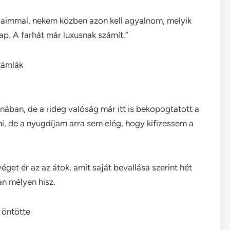
alaimmal, nekem közben azon kell agyalnom, melyik
ap. A farhát már luxusnak számít.”
zámlák
nában, de a rideg valóság már itt is bekopogtatott a
i, de a nyugdíjam arra sem elég, hogy kifizessem a
get ér az az átok, amit saját bevallása szerint hét
an mélyen hisz.
 öntötte