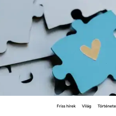
Friss hírek
Világ
Történet