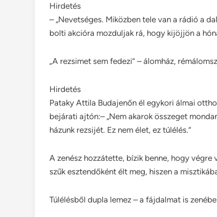
Hirdetés
– „Nevetséges. Miközben tele van a rádió a d
bolti akcióra mozduljak rá, hogy kijöjjön a hón
„A rezsimet sem fedezi” – álomház, rémáloms
Hirdetés
Pataky Attila Budajenőn él egykori álmai ottho
bejárati ajtón:– „Nem akarok összeget mondan
házunk rezsijét. Ez nem élet, ez túlélés.”
A zenész hozzátette, bízik benne, hogy végre vé
szűk esztendőként élt meg, hiszen a misztikáb
Túlélésből dupla lemez – a fájdalmat is zenébe