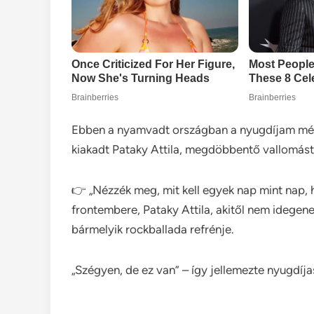
Ebben a nyamvadt országban a nyugdíjam még 
kiakadt Pataky Attila, megdöbbentő vallomást 
👉 „Nézzék meg, mit kell egyek nap mint nap, 
frontembere, Pataky Attila, akitől nem idegen
bármelyik rockballada refrénje.
„Szégyen, de ez van” – így jellemezte nyugdíja