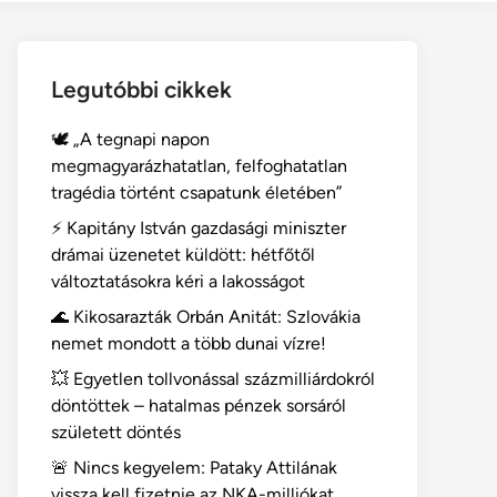
Legutóbbi cikkek
🕊️ „A tegnapi napon
megmagyarázhatatlan, felfoghatatlan
tragédia történt csapatunk életében”
⚡ Kapitány István gazdasági miniszter
drámai üzenetet küldött: hétfőtől
változtatásokra kéri a lakosságot
🌊 Kikosarazták Orbán Anitát: Szlovákia
nemet mondott a több dunai vízre!
💥 Egyetlen tollvonással százmilliárdokról
döntöttek – hatalmas pénzek sorsáról
született döntés
🚨 Nincs kegyelem: Pataky Attilának
vissza kell fizetnie az NKA-milliókat