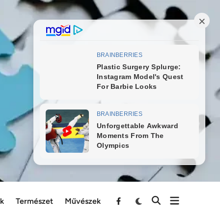
ek
Természet
Művészek
Menu
Item