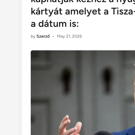
kártyát amelyet a Tisza
a dátum is:
by
Szerző
•
May 21, 2026