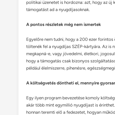
politikai üzenetet is hordozna: azt, hogy az ú
támogatást ad a nyugdíjasoknak.
A pontos részletek még nem ismertek
Egyelőre nem tudni, hogy a 200 ezer forintos
töltenék fel a nyugdíjas SZÉP-kártyára. Az is
megkapná-e, vagy jövedelmi, életkori, jogosult
hogy a támogatás csak bizonyos szolgáltatáso
például élelmiszerre, pihenésre, egészségmegő
A költségvetés döntheti el, mennyire gyorsan
Egy ilyen program bevezetése komoly költségv
akár több mint egymillió nyugdíjast is érinth
honnan teremti elő a fedezetet, hogyan működ