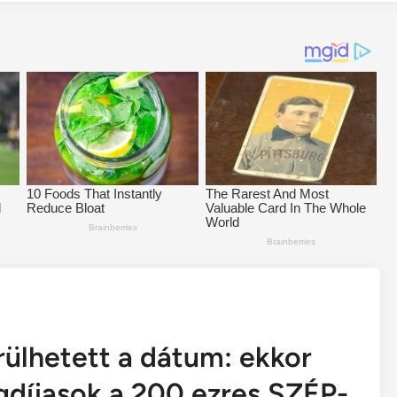
rülhetett a dátum: ekkor
gdíjasok a 200 ezres SZÉP-