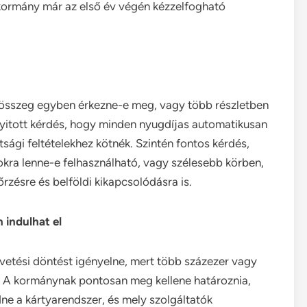
j kormány már az első év végén kézzelfogható
 összeg egyben érkezne-e meg, vagy több részletben
 nyitott kérdés, hogy minden nyugdíjas automatikusan
sági feltételekhez kötnék. Szintén fontos kérdés,
kra lenne-e felhasználható, vagy szélesebb körben,
rzésre és belföldi kikapcsolódásra is.
 indulhat el
etési döntést igényelne, mert több százezer vagy
et. A kormánynak pontosan meg kellene határoznia,
ne a kártyarendszer, és mely szolgáltatók