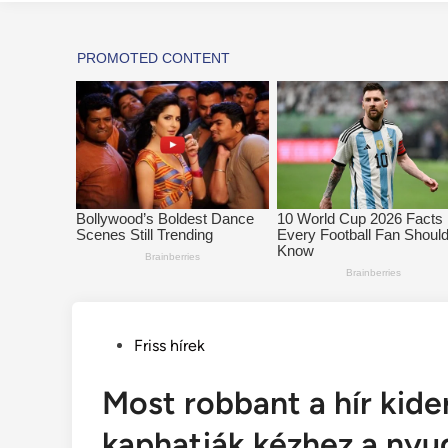
Posted
Friss hírek
in
Most robbant a hír kide
kaphatják kézhez a nyu