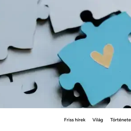
Friss hírek
Világ
Történet