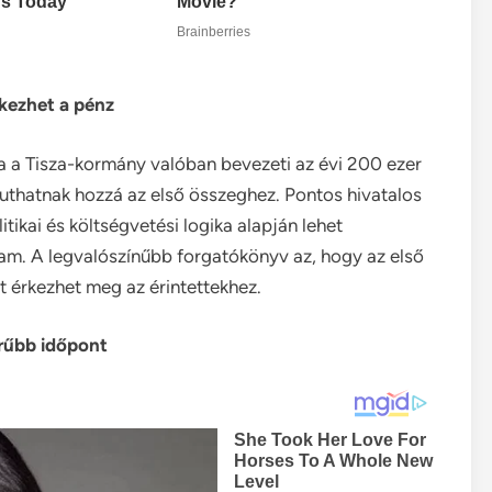
rkezhet a pénz
a a Tisza-kormány valóban bevezeti az évi 200 ezer
juthatnak hozzá az első összeghez. Pontos hivatalos
itikai és költségvetési logika alapján lehet
gram. A legvalószínűbb forgatókönyv az, hogy az első
 érkezhet meg az érintettekhez.
erűbb időpont