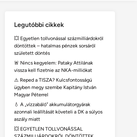
Legutóbbi cikkek
💥 Egyetlen tollvonással százmilliárdokról
döntöttek – hatalmas pénzek sorsáról
született döntés
🚨 Nincs kegyelem: Pataky Attilának
vissza kell fizetnie az NKA-milliókat
⚠️ Reped a TISZA? Kulcsfontosságú
ügyben megy szembe Kapitány István
Magyar Péterrel
💧 A „vízzabáló” akkumulátorgyárak
azonnali leállítását követeli a DK a súlyos
aszály miatt
💥 EGYETLEN TOLLVONÁSSAL
SZÁZMILLIÁRDOKRÓL DÖNTÖTTEK