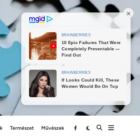
ek
Természet
Művészek
Menu
Item