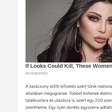
A karácsony előtti kifizetés azért tűnik reáli
általában megugranak. Többet költenek élelmis
találkozókra és utazásra is, ezért egy 200 eze
jelenthetne. Egy ilyen döntés egyszerre adhat