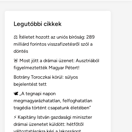
Legutóbbi cikkek
⚖️ Ítéletet hozott az uniós bíróság: 289
milliárd forintos visszafizetésről szól a
döntés
🚨 Most jött a drámai üzenet: Ausztriából
figyelmeztették Magyar Pétert!
Botrány Toroczkai körül: súlyos
bejelentést tett
🕊️ „A tegnapi napon
megmagyarázhatatlan, felfoghatatlan
tragédia történt csapatunk életében”
⚡ Kapitány István gazdasági miniszter
drámai üzenetet küldött: hétfőtől
változtatásokra kéri a lakosságot