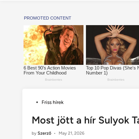
Posted
Friss hírek
in
Most jött a hír Sulyok
by
Szerző
•
May 21, 2026