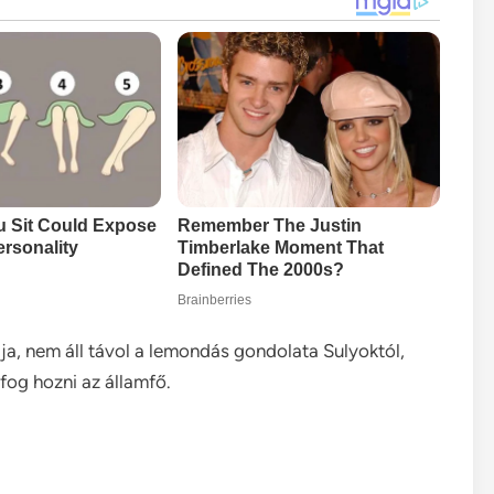
a, nem áll távol a lemondás gondolata Sulyoktól,
fog hozni az államfő.