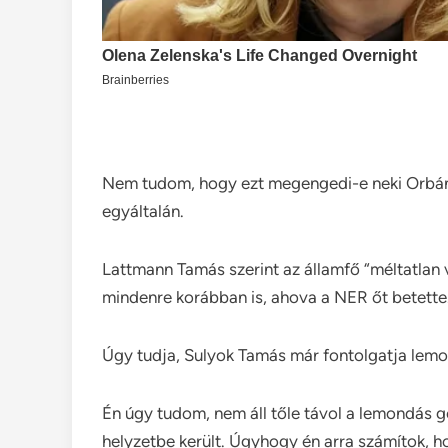
Nem tudom, hogy ezt megengedi-e neki Orbán 
egyáltalán.
Lattmann Tamás szerint az államfő “méltatlan v
mindenre korábban is, ahova a NER őt betette
Úgy tudja, Sulyok Tamás már fontolgatja lemo
Én úgy tudom, nem áll tőle távol a lemondás g
helyzetbe került. Úgyhogy én arra számítok, h