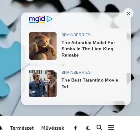
ek
Természet
Művészek
Menu
Item