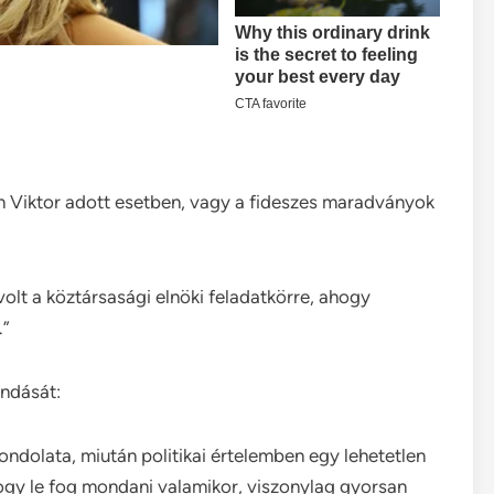
Viktor adott esetben, vagy a fideszes maradványok
olt a köztársasági elnöki feladatkörre, ahogy
.”
ndását:
ondolata, miután politikai értelemben egy lehetetlen
ogy le fog mondani valamikor, viszonylag gyorsan