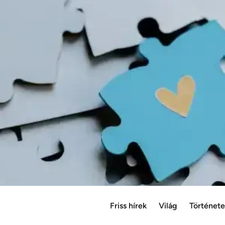
Friss hírek
Világ
Történet