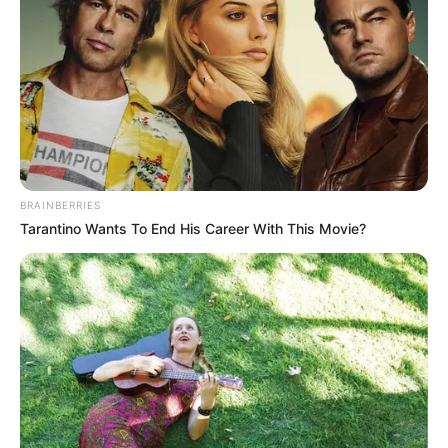
BRAINBERRIES
Tarantino Wants To End His Career With This Movie?