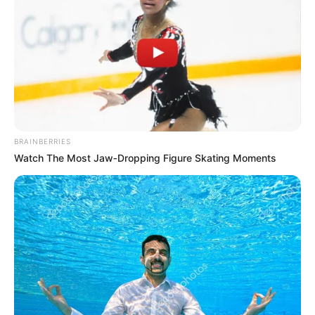
BRAINBERRIES
Watch The Most Jaw‑Dropping Figure Skating Moments
A családi pótlék összege 2009 óta változatlan. Egy
gyermek után jelenleg 12 200 forint jár havonta,
egy gyermeket nevelő egyedülálló szülő 13 700
forintot kap, két gyermek esetén gyermekenként 13