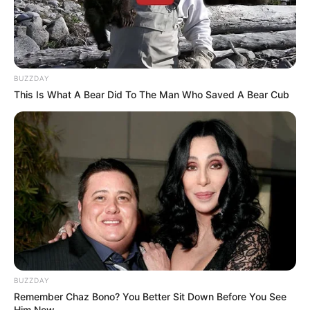
BUZZDAY
This Is What A Bear Did To The Man Who Saved A Bear Cub
BUZZDAY
Remember Chaz Bono? You Better Sit Down Before You See
Him Now