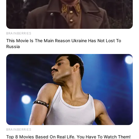
Posted
Friss hírek
in
Hozzányúl a Tisza Párt a
BRAINBERRIES
családok pénzéhez: még idén
This Movie Is The Main Reason Ukraine Has Not Lost To
Russia
érezni is fogják!
by
Szerző
•
May 20, 2026
BRAINBERRIES
Top 8 Movies Based On Real Life. You Have To Watch Them!