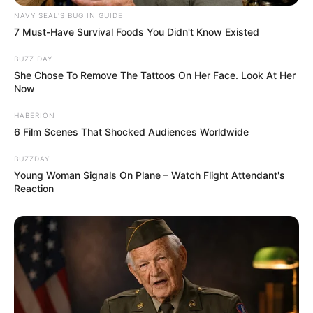
NAVY SEAL'S BUG IN GUIDE
7 Must-Have Survival Foods You Didn't Know Existed
BUZZ DAY
She Chose To Remove The Tattoos On Her Face. Look At Her
Now
HABERION
6 Film Scenes That Shocked Audiences Worldwide
BUZZDAY
Young Woman Signals On Plane – Watch Flight Attendant's
Reaction