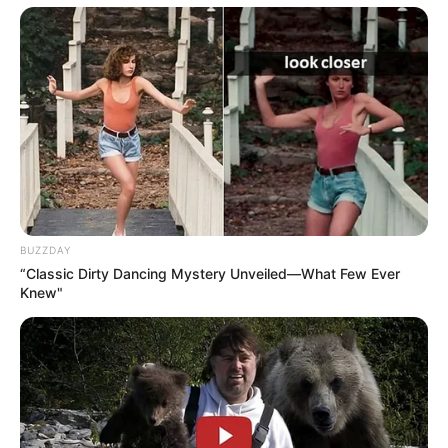
kössék. Ha az emelés valóban megtörténik, azt a
családok nem évekkel később, hanem már az első
megemelt utalásnál megéreznék.
Kapcsolódó cikkünk
Tisza párt nyugdíjkalkulátor – Itt kitudod számolni
mennyivel kaphatsz majd többet hamarosan
Tisza párt nyugdíjkalkulátor – itt kiszámolhatod,
mennyivel kaphatsz majd többet…
BUZZDAY
“Classic Dirty Dancing Mystery Unveiled—What Few Ever
Knew"