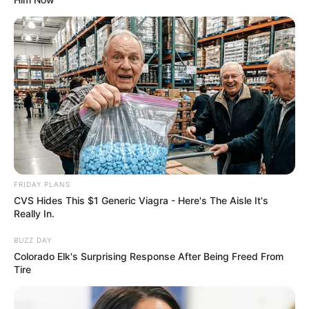
FRIDAY PLANS
CVS Hides This $1 Generic Viagra - Here's The Aisle It's
Really In.
BUZZ DAY
Colorado Elk's Surprising Response After Being Freed From
Tire