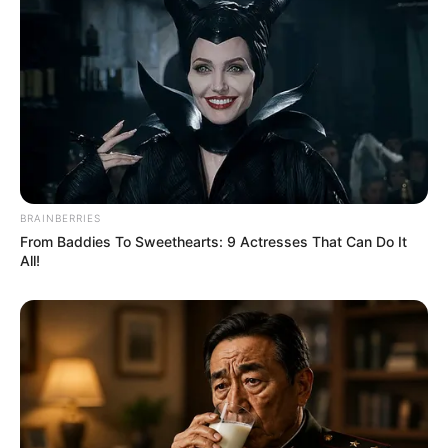
400 forintra, két gyermek után a jelenlegi 29 600
forint 59 200 forintra nőhetne. Három vagy több
gyermek esetén gyermekenként 17 000 forint
helyett 34 000 forint járhatna. Ez sok családnak
nem plusz kényelmi pénz lenne, hanem azonnal
felhasznált segítség élelmiszerre, gyógyszerre,
rezsire, iskolai kiadásokra, ruhára, menzára vagy
bérletre.
BRAINBERRIES
From Baddies To Sweethearts: 9 Actresses That Can Do It
Külön támogatás jöhet a rászoruló gyerekeknek
All!
Magyar Péter egy új, rászoruló gyermekek után
járó 100 ezer forintos iskolakezdési támogatásról
is beszélt. Ezt augusztusra időzítenék, vagyis
közvetlenül a tanévkezdés előtti időszakra, amikor
a családoknak egyszerre kell tanszerre, cipőre,