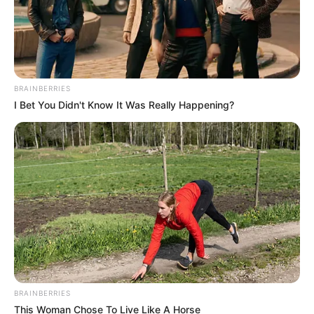
BRAINBERRIES
I Bet You Didn't Know It Was Really Happening?
BRAINBERRIES
This Woman Chose To Live Like A Horse