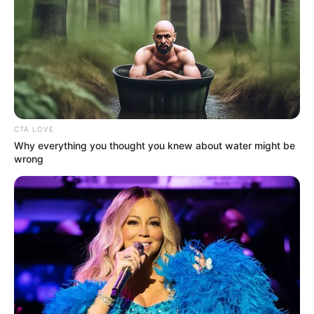
Hozzányúlna a Tisza Párt a családok pénzéhez:
még idén megduplázhatják a családi pótlékot
Évek óta változatlan támogatáshoz nyúlna hozzá
az új kormány
CTA LOVE
Why everything you thought you knew about water might be
Komoly változás jöhet a családtámogatások
wrong
rendszerében, miután Magyar Péter bejelentése
szerint a Tisza-kormány még 2026-ban
megduplázná a családi pótlékot. Ez több százezer
gyermekes család havi bevételét érintheti, hiszen a
családi pótlék az egyik legismertebb és
legszélesebb körben folyósított támogatás
Magyarországon. A bejelentés szerint a családi
pótlék emelése mellett nyugdíjemelés és a