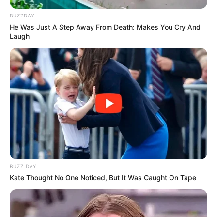
BUZZDAY
He Was Just A Step Away From Death: Makes You Cry And
Laugh
BUZZ DAY
Kate Thought No One Noticed, But It Was Caught On Tape