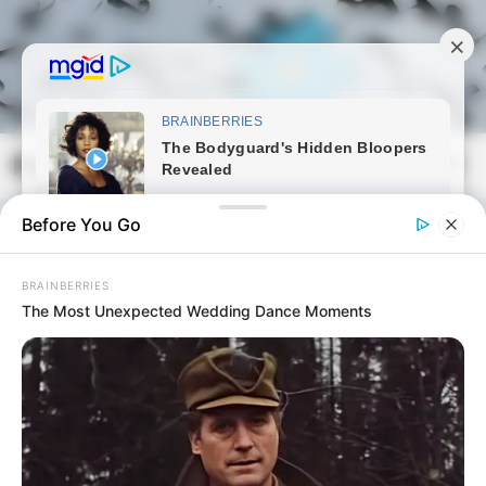
Skip
to
content
Magyarmozaik.com
Mai
Men
Before You Go
BRAINBERRIES
The Most Unexpected Wedding Dance Moments