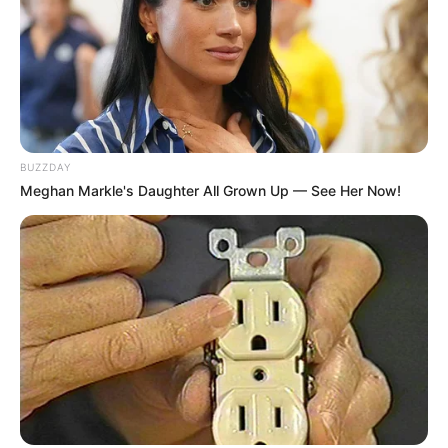
BUZZDAY
Meghan Markle's Daughter All Grown Up — See Her Now!