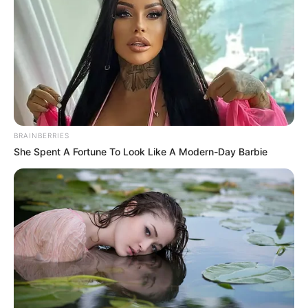
BRAINBERRIES
She Spent A Fortune To Look Like A Modern-Day Barbie
Házasság első látásra: Reni hatalmasat drámázott
a nászéjszakán, az exe is visszajött a képbe.