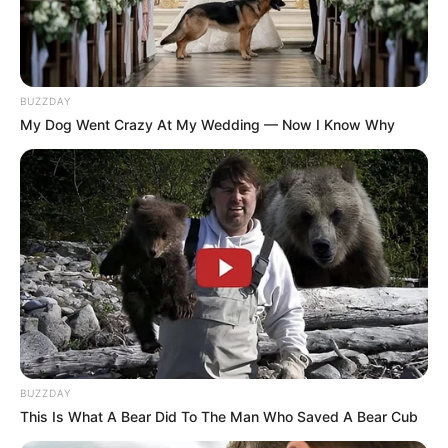
BUZZDAY
My Dog Went Crazy At My Wedding — Now I Know Why
BUZZDAY
This Is What A Bear Did To The Man Who Saved A Bear Cub