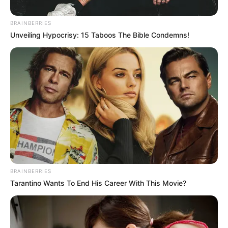
BRAINBERRIES
Posted
Friss hírek
Unveiling Hypocrisy: 15 Taboos The Bible Condemns!
in
EZT nem akarjuk elhinni, hogy
megtörtént! A Házasság első
látásra gyönyörű sztárja OLYAT
művelt, amin mindenki kiakadt
az országban. – A kamera
mindent vett:
by
Szerző
•
September 18, 2025
BRAINBERRIES
Tarantino Wants To End His Career With This Movie?