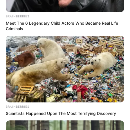
férje szerint mindent túldramatizál. Végül két
széket kötött össze Reni, és azon aludt, majd
BRAINBERRIES
sérelmezte, hogy Geri miért nem ajánlotta fel neki,
Meet The 6 Legendary Child Actors Who Became Real Life
hogy pihenjen az ágyban.
Criminals
BRAINBERRIES
Scientists Happened Upon The Most Terrifying Discovery