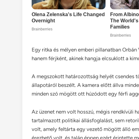
Egy ritka és mélyen emberi pillanatban Orbán V
hanem férjként, akinek hangja elcsuklott a kim
A megszokott határozottság helyét csendes tö
állapotáról beszélt. A kamera előtt állva min
minden szó mögött ott húzódott egy férfi agg
Az üzenet nem volt hosszú, mégis rendkívüli h
tartalmazott politikai állásfoglalást, sem reto
volt, amely feltárta egy vezető mögött álló em
érezhető volt, és talán éppen ezért érintette m