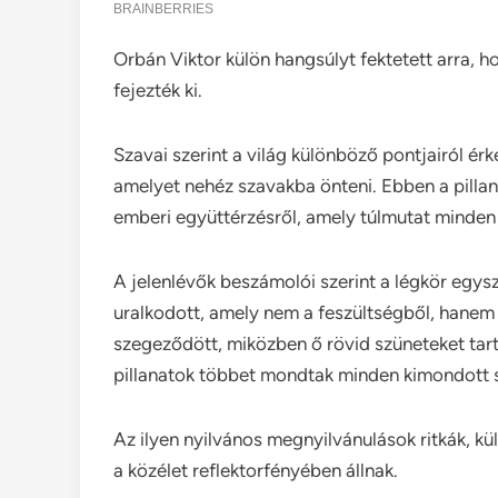
Orbán Viktor külön hangsúlyt fektetett arra,
fejezték ki.
Szavai szerint a világ különböző pontjairól ér
amelyet nehéz szavakba önteni. Ebben a pillan
emberi együttérzésről, amely túlmutat minden 
A jelenlévők beszámolói szerint a légkör egys
uralkodott, amely nem a feszültségből, hanem a
szegeződött, miközben ő rövid szüneteket tart
pillanatok többet mondtak minden kimondott 
Az ilyen nyilvános megnyilvánulások ritkák, k
a közélet reflektorfényében állnak.