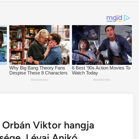
rbán Viktor hangja
sége, Lévai Anikó