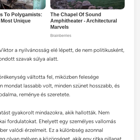
iktor a nyilvánosság elé lépett, de nem politikusként,
ondott szavak súlya alatt.
rékenység váltotta fel, miközben felesége
den mondat lassabb volt, minden szünet hosszabb, és
odalma, reménye és szeretete.
atást gyakorolt mindazokra, akik hallották. Nem
rikai fordulatokat. Ehelyett egy személyes vallomás
ber valódi érzelmeit. Ez a különbség azonnal
eg olyan mélyen a közönséget, akik egy ritka pillanat