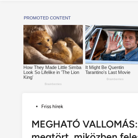
Posted
Friss hírek
in
MEGHATÓ VALLOMÁS: O
megtört, miközben fele