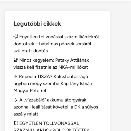
Legutóbbi cikkek
💥 Egyetlen tollvonással százmilliárdokról
döntöttek – hatalmas pénzek sorsáról
született döntés
🚨 Nincs kegyelem: Pataky Attilának
vissza kell fizetnie az NKA-milliókat
⚠️ Reped a TISZA? Kulcsfontosságú
ügyben megy szembe Kapitány István
Magyar Péterrel
💧 A „vízzabáló” akkumulátorgyárak
azonnali leállítását követeli a DK a súlyos
aszály miatt
💥 EGYETLEN TOLLVONÁSSAL
SZÁZMILLIÁRDOKRÓL DÖNTÖTTEK