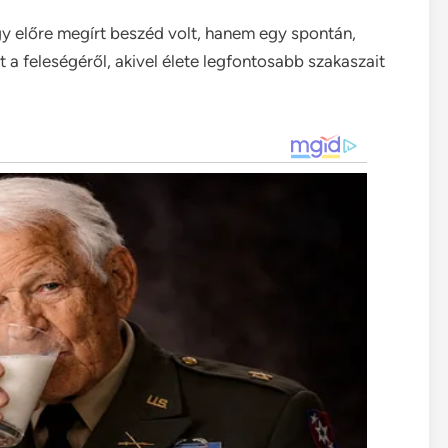
egy előre megírt beszéd volt, hanem egy spontán,
 a feleségéről, akivel élete legfontosabb szakaszait