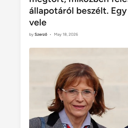
állapotáról beszélt. Eg
vele
by
Szerző
•
May 18, 2026