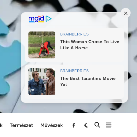
ek
Természet
Művészek
Menu
Item