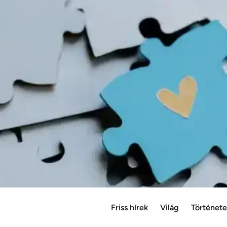
Friss hírek
Világ
Történet