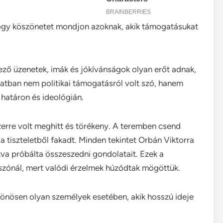
 hogy köszönetet mondjon azoknak, akik támogatásukat
kező üzenetek, imák és jókívánságok olyan erőt adnak,
atban nem politikai támogatásról volt szó, hanem
határon és ideológián.
zerre volt meghitt és törékeny. A teremben csend
 tiszteletből fakadt. Minden tekintet Orbán Viktorra
va próbálta összeszedni gondolatait. Ezek a
szónál, mert valódi érzelmek húzódtak mögöttük.
ülönösen olyan személyek esetében, akik hosszú ideje