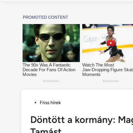
Posted
Friss hírek
in
Döntött a kormány: Mag
Tamást