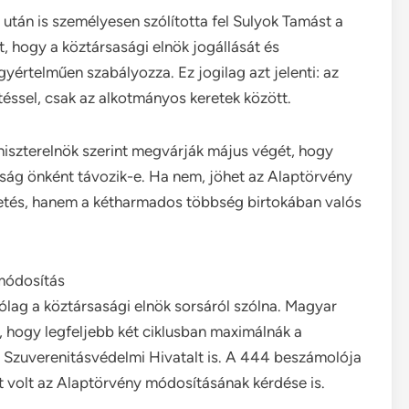
után is személyesen szólította fel Sulyok Tamást a
, hogy a köztársasági elnök jogállását és
gyértelműen szabályozza. Ez jogilag azt jelenti: az
téssel, csak az alkotmányos keretek között.
niszterelnök szerint megvárják május végét, hogy
óság önként távozik-e. Ha nem, jöhet az Alaptörvény
getés, hanem a kétharmados többség birtokában valós
módosítás
lag a köztársasági elnök sorsáról szólna. Magyar
t, hogy legfeljebb két ciklusban maximálnák a
a Szuverenitásvédelmi Hivatalt is. A 444 beszámolója
tt volt az Alaptörvény módosításának kérdése is.