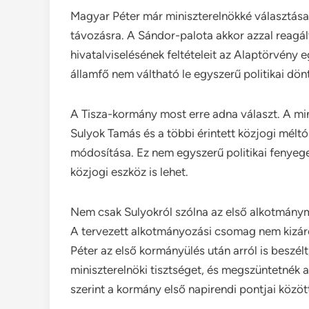
Magyar Péter már miniszterelnökké választása 
távozásra. A Sándor-palota akkor azzal reagált
hivatalviselésének feltételeit az Alaptörvény e
államfő nem váltható le egyszerű politikai dön
A Tisza-kormány most erre adna választ. A mi
Sulyok Tamás és a többi érintett közjogi mélt
módosítása. Ez nem egyszerű politikai fenye
közjogi eszköz is lehet.
Nem csak Sulyokról szólna az első alkotmány
A tervezett alkotmányozási csomag nem kizáró
Péter az első kormányülés után arról is beszél
miniszterelnöki tisztséget, és megszüntetnék 
szerint a kormány első napirendi pontjai közö