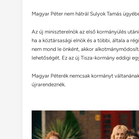
Magyar Péter nem hátrál Sulyok Tamás ügyéb
Az új miniszterelnök az első kormányülés után
ha a köztársasági elnök és a többi, általa a r
nem mond le önként, akkor alkotmánymódosítá
lehetőségét. Ez az új Tisza-kormány eddigi e
Magyar Péterék nemcsak kormányt váltanának, h
újrarendeznék.