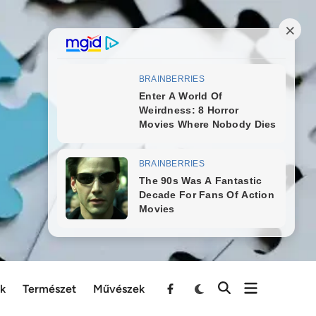
ek
Természet
Művészek
Menu
Item