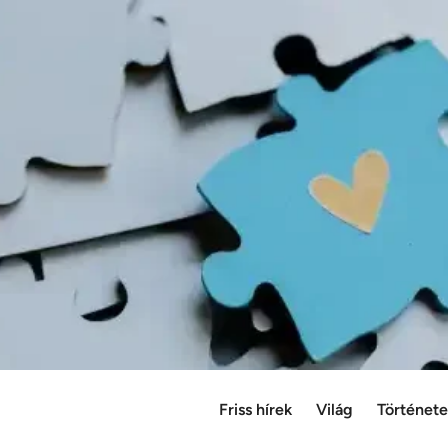
Friss hírek
Világ
Történet