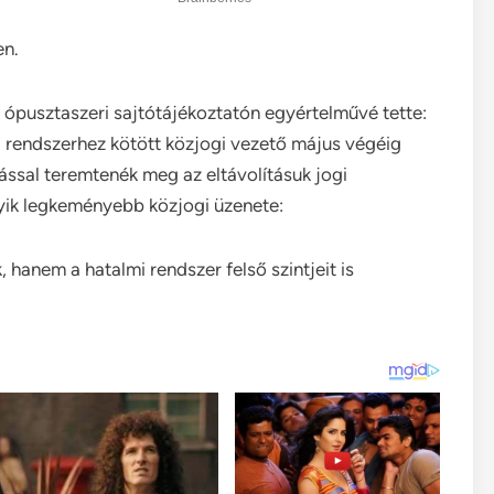
en.
i ópusztaszeri sajtótájékoztatón egyértelművé tette:
égi rendszerhez kötött közjogi vezető május végéig
ssal teremtenék meg az eltávolításuk jogi
gyik legkeményebb közjogi üzenete:
anem a hatalmi rendszer felső szintjeit is