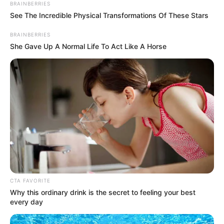
(Hajrá = gyerünk, nyomjuk most már, ébresztő!)”
BRAINBERRIES
See The Incredible Physical Transformations Of These Stars
A lap megkérdezte, hogy a „Gergő” kit takar a
BRAINBERRIES
szövegben. A volt helyettes államtitkár
She Gave Up A Normal Life To Act Like A Horse
megerősítette, hogy Gulyás Gergelyt, a Fidesz-
frakcióvezetőjét. Szerinte nem rosszból írta, de
nincs igaza a végkielégítés továbbutalásának
kérdésében a frakcióvezetőnek, és őt nem vonták
be az erről szóló beszélgetésbe.
CTA FAVORITE
Why this ordinary drink is the secret to feeling your best
every day