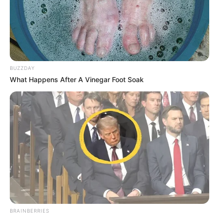
BUZZDAY
What Happens After A Vinegar Foot Soak
BRAINBERRIES