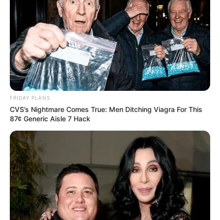
FRIDAY PLANS
CVS’s Nightmare Comes True: Men Ditching Viagra For This
87¢ Generic Aisle 7 Hack
Havasi levelében hangsúlyozza, hogy ő egy
közszolga volt, a végkielégítés jár neki, ha akarja
Magyar, ha nem. 7,8 millió forintot követel, és
szerinte Magyar veszíteni fog a bíróságon.