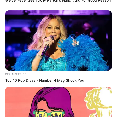
We’ve Never Seen Dolly Parton's Hand, And For Good Reason
Fog ez menni.
(Amúgy MK-miniszter helyett nyugodtan
odaírhattad volna Ruffot is javaslattevőnek, mint
Miniszterelnökséget vezető minisztert, mert így
sokan félre fogják érteni, azt hiszik, Tóni
kezdeményezte a felmentésemet, de értem én,
hogy jogilag beolvadás van, persze. Csak akkor
miért beszéltél a tetőn arról, hogy nincs is már
Kabinetiroda. Ezek szerint mégis van? Na jó,
BRAINBERRIES
hagylak, tudom, a kapkodás, meg az ideg…)
Top 10 Pop Divas - Number 4 May Shock You
És nem, Peti, nem több tízmillióról van szó, hanem a
családi adókedvezménnyel együtt 1,3 millió
forintos fizetésem hat havi összegéről.