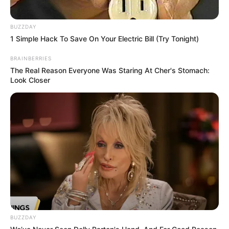
BUZZDAY
1 Simple Hack To Save On Your Electric Bill (Try Tonight)
BRAINBERRIES
The Real Reason Everyone Was Staring At Cher's Stomach:
Look Closer
Pedig még el se kezdett kormányozni, leragadt a
pojácáskodásnál.
Hát, az se megy már annyira jól.
Nem, Peti, nem voltam államtitkár. De most már Te
is tudod, mert aláírtad a felmentésemet, és oda volt
írva, remélem elolvastad legalább: helyettes
BUZZDAY
államtitkár. Az, tudod, egy közigazgatási pozíció.