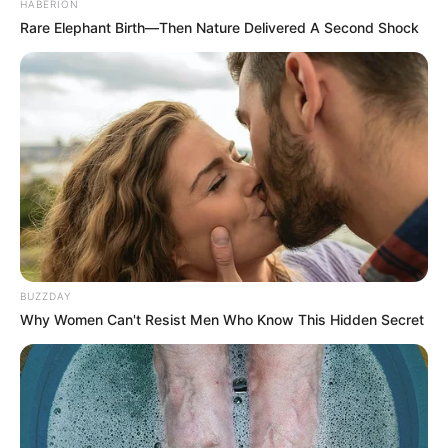
HABERION
Rare Elephant Birth—Then Nature Delivered A Second Shock
BUZZDAY
Why Women Can't Resist Men Who Know This Hidden Secret