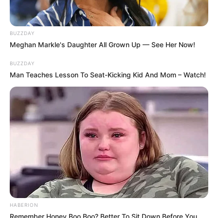
BUZZDAY
Meghan Markle's Daughter All Grown Up — See Her Now!
BUZZDAY
Man Teaches Lesson To Seat-Kicking Kid And Mom – Watch!
HABERION
Remember Honey Boo Boo? Better To Sit Down Before You