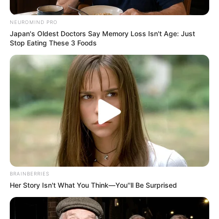
Posted
Friss hírek
NEUROMIND PRO
Japan's Oldest Doctors Say Memory Loss Isn't Age: Just
in
Stop Eating These 3 Foods
Havasi Bertalan levelet írt
Magyar Péternek: Hat havi
összegről van szó, amit „Öcsi, te
az utolsó fillérig ki fogsz
perkálni”
by
Szerző
•
May 17, 2026
BRAINBERRIES
Her Story Isn't What You Think—You''ll Be Surprised