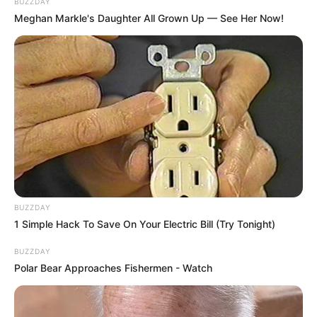
BUZZDAY
a kárpátaljai Irgalmas Samaritánus Református
Meghan Markle's Daughter All Grown Up — See Her Now!
Gyermekotthonnak adományozom.
Az erről szóló adománylevelet kommentben
találjátok”
A bejegyzés után várhatóan tovább folytatódik a
politikai üzengetés Magyar Péter és Orbán Viktor
között, hiszen a végkielégítés ügye már most
komoly indulatokat váltott ki.
BUZZDAY
1 Simple Hack To Save On Your Electric Bill (Try Tonight)
BUZZDAY
Polar Bear Approaches Fishermen - Watch