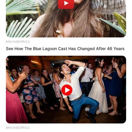
miniszterelnök azonban a közösségi oldalán jelezte,
hogy szerinte ezt az összeget Orbán nem fogja
megkapni.
BRAINBERRIES
See How The Blue Lagoon Cast Has Changed After 46 Years
BRAINBERRIES