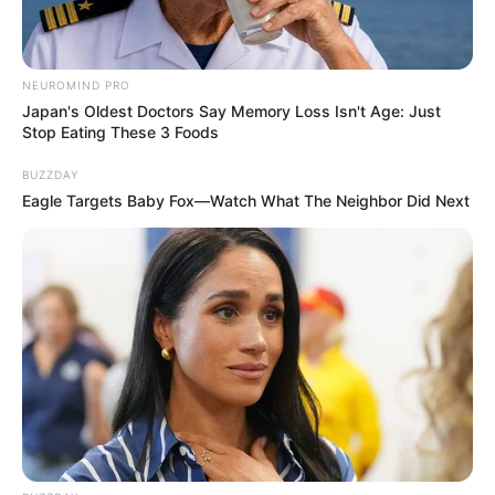
a Soros-hálózat beköltözött a miniszterelnöki
hivatalba.
NEUROMIND PRO
Az ország kifosztása ellen harcolni fogunk.”
Japan's Oldest Doctors Say Memory Loss Isn't Age: Just
Stop Eating These 3 Foods
Orbán ezzel egyértelművé tette, hogy politikai
BUZZDAY
harcot hirdet az új kormánnyal szemben.
Eagle Targets Baby Fox—Watch What The Neighbor Did Next
A végkielégítését gyermekotthonnak
adományozná
Orbán Viktor a vita végén azt is közölte, hogy a
jogszabály alapján neki járó végkielégítést nem
tartaná meg, hanem egy kárpátaljai
gyermekotthonnak adományozná.
„A végkielégítésemet, amely jogszabály alapján jár,