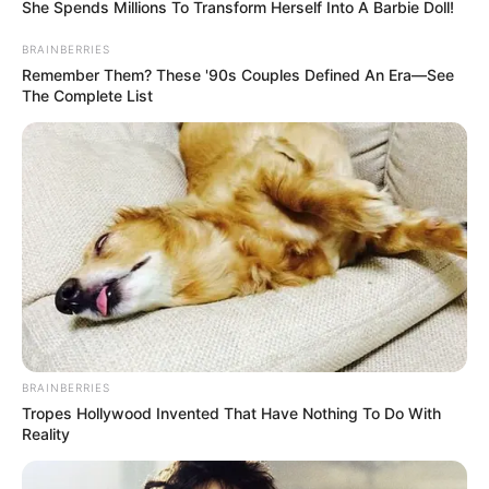
She Spends Millions To Transform Herself Into A Barbie Doll!
kormányzása nem gyengítette, hanem erősítette az
BRAINBERRIES
országot.
Remember Them? These '90s Couples Defined An Era—See
The Complete List
A volt miniszterelnök szerint most válik veszéllyé
az ország kifosztása
Orbán Viktor bejegyzésében azt is állította, hogy
az ország kifosztása szerinte nem az ő
kormányzása alatt történt, hanem a Tisza-kormány
hivatalba lépésével válhat valós veszéllyé.
„Az ország kifosztása a Tisza-kormány hivatalba
lépésével
BRAINBERRIES
Tropes Hollywood Invented That Have Nothing To Do With
Reality
most válik valóságos veszéllyé.”