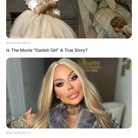
Orbán Viktor a Facebookon reagált a történtekre,
és azt írta, hogy a frissen hivatalba lépett
miniszterelnök szerinte „szamárságokat beszél”.
„A frissen hivatalba lépett miniszterelnök
BRAINBERRIES
Is The Movie "Danish Girl" A True Story?
szamárságokat beszél.
Hirdetés
[ ]A leköszönt nemzeti kormány az országot nem
kifosztotta, hanem felemelte.Az állami vagyont
megduplázta, a devizatartalékot történelmi csúcsra
emelte, az ország aranytartalékját 36-szorosára
növelte.”
BRAINBERRIES
Orbán ezzel arra utalt, hogy szerinte a korábbi