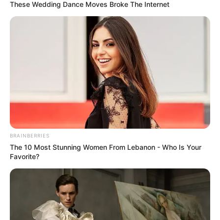
These Wedding Dance Moves Broke The Internet
BRAINBERRIES
A kijelentésre Orbán Viktor is reagált, és kemény
The 10 Most Stunning Women From Lebanon - Who Is Your
Favorite?
szavakkal válaszolt Magyar Péternek.
Orbán szerint Magyar Péter „szamárságokat
beszél”