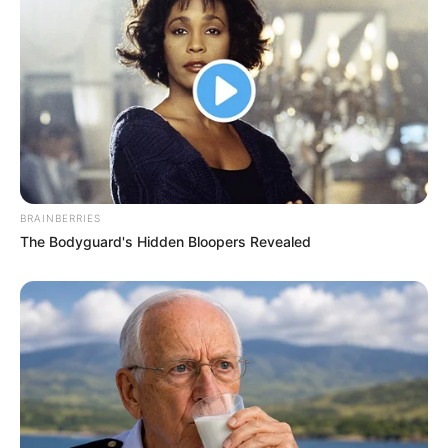
A volt miniszterelnök szerint a gazdasági és
pénzügyi irányítás olyan szereplők kezébe került,
akik veszélyt jelenthetnek Magyarországra.
Orbán a Soros-hálózatot és a bankárokat
emlegette
A bejegyzésben Orbán Viktor azt is
BRAINBERRIES
nehezményezte, hogy szerinte a Soros-hálózat
The Bodyguard's Hidden Bloopers Revealed
beköltözött a miniszterelnöki hivatalba, miközben a
gazdasági irányítás egy része külső szereplők
befolyása alá került.
„A Pénzügyminisztériumot odaadták a
bankároknak, a gazdasági minisztérium a Shellé,