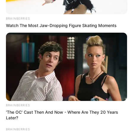
BRAINBERRIES
Watch The Most Jaw‑Dropping Figure Skating Moments
BRAINBERRIES
'The OC' Cast Then And Now - Where Are They 20 Years
Later?
BRAINBERRIES