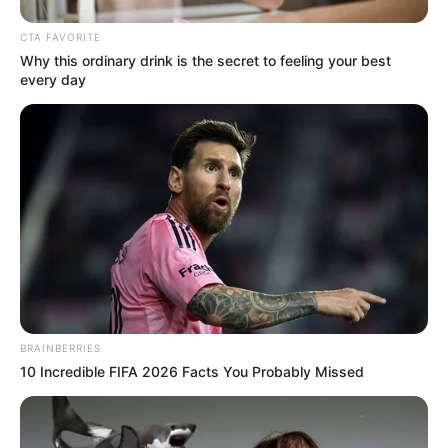
mondana le.
CTA FAVORITE
Why this ordinary drink is the secret to feeling your best
Ha viszont a 2,5 milliós plafon mellé még járna
every day
valamennyi képviselői fizetés is, akkor is havi 4
millió forint feletti önkorlátozásról lehet beszélni.
Ez éves szinten nagyjából 50 millió forint körüli,
bizonyos számítások szerint akár ennél is nagyobb
lemondás lehet.
Ezért nem túlzás azt mondani: Magyar Péter a
miniszterelnöknek járó luxusjövedelem jelentős
részét nem kéri.
BRAINBERRIES
10 Incredible FIFA 2026 Facts You Probably Missed
Nem a pénz nagysága, hanem az üzenet számít
A magyar költségvetésben néhány tízmillió forint
aprópénz. Egy kórház, egy iskola, egy szociális