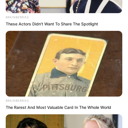
szerint ez havi több millió forintos lemondást
jelenthet, éves szinten pedig akár
50–60 millió
forint körüli
különbséget is a törvény szerint járó
BRAINBERRIES
These Actors Didn't Want To Share The Spotlight
jövedelemhez képest.
Ez nem az az összeg, amely önmagában megmenti
a költségvetést. De politikailag nagyon is erős
üzenet: a kormányfő azzal kezdené a luxusállam
lebontását, hogy saját fizetését vágja vissza.
Orbán fizetése évek alatt elszállt
A miniszterelnöki fizetés kérdése azért került újra
BRAINBERRIES
elő, mert az elmúlt években a magyar kormányfő
The Rarest And Most Valuable Card In The Whole World
javadalmazása automatikusan, az átlagbérhez
kötve emelkedett. A jelenlegi szabályozás alapján a