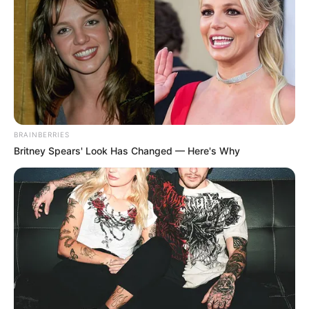
miniszterelnöki fizetés az előző évi bruttó
nemzetgazdasági átlagbér 8,1-szerese, ehhez
pedig hozzájön a képviselői fizetés is, amely az
átlagbér háromszorosa.
BRAINBERRIES
Britney Spears' Look Has Changed — Here's Why