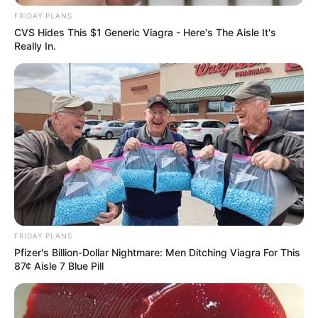
FRIDAY PLANS
CVS Hides This $1 Generic Viagra - Here's The Aisle It's
Really In.
FRIDAY PLANS
Pfizer's Billion-Dollar Nightmare: Men Ditching Viagra For This
87¢ Aisle 7 Blue Pill