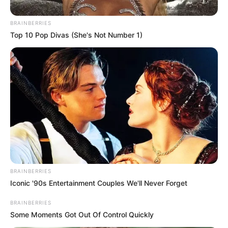
Posted
Friss hírek
BRAINBERRIES
Top 10 Pop Divas (She's Not Number 1)
in
Itt a leköszönő Orbán-kormány
leltára, üzent a távozó
miniszterelnök
by
Szerző
•
May 13, 2026
BRAINBERRIES
Iconic '90s Entertainment Couples We'll Never Forget
BRAINBERRIES
Some Moments Got Out Of Control Quickly