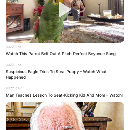
„Az állami vagyont megdupláztuk, visszavásároltuk
a külföldiektől a repteret és az
energiacégeket.Magyarország aranytartalékát 3
tonnáról több mint 100 tonnára, a
devizatartalékunkat pedig a történelem során
legmagasabb szintre emeltük.Magyarország ma
BUZZ DAY
Európa legbiztonságosabb országa, és
Watch This Parrot Belt Out A Pitch-Perfect Beyonce Song
Magyarország területén nincsenek migránsok sem”.
BUZZ DAY
Suspicious Eagle Tries To Steal Puppy - Watch What
Orbán Viktor a leltáros videója végén kiemelte:
Happened
BUZZ DAY
„A liberális kormány innen indul. Csak el ne
Man Teaches Lesson To Seat-Kicking Kid And Mom – Watch!
rontsák.”