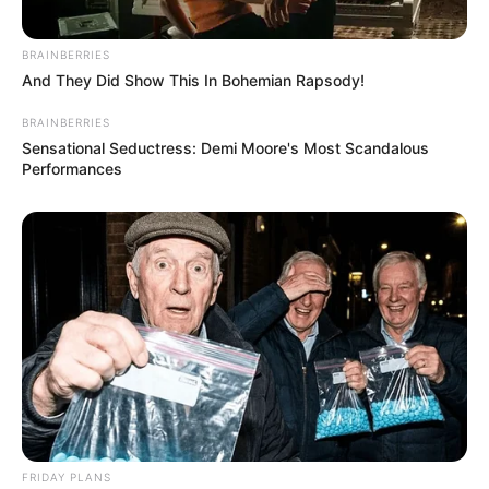
2010-ben volt.”
BRAINBERRIES
A videóban ezzel azt üzente, hogy a leköszönő
And They Did Show This In Bohemian Rapsody!
kormány szerint stabil gazdasági alapokat hagy
BRAINBERRIES
maga után.
Sensational Seductress: Demi Moore's Most Scandalous
Performances
A családokat és a fiatalokat érintő
támogatásokat is felsorolta
A leltárban hangsúlyos helyet kaptak a
családtámogatások, az adókedvezmények és a
fiatalokat érintő kedvezmények is. Orbán Viktor így
fogalmazott:
Hirdetés
FRIDAY PLANS