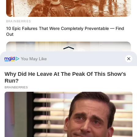
BRAINBERRIES
10 Epic Failures That Were Completely Preventable — Find
Out
BRAINBERRIES
TV Couples Who Would Never Be Together: 9 Is Just Too
Weird