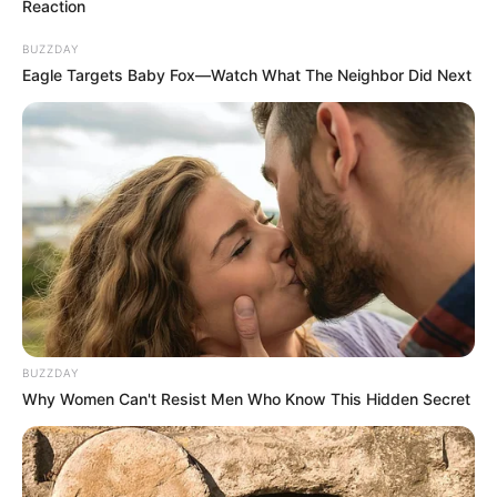
Reaction
BUZZDAY
Eagle Targets Baby Fox—Watch What The Neighbor Did Next
BUZZDAY
Why Women Can't Resist Men Who Know This Hidden Secret