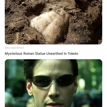
BRAINBERRIES
Mysterious Roman Statue Unearthed In Toledo
A távozó miniszterelnök a videóban egy politikai
összegzést adott arról, milyen állapotban adja át