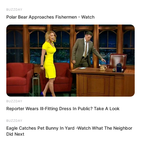
BUZZDAY
Polar Bear Approaches Fishermen - Watch
Rosszul lett a munkahelyén és meghalt Gulyás
Zsolt, Bács-Kiskun megye rendőrfőkapitánya
Tragikus hirtelenséggel elhunyt Gulyás Zsolt rendőr
BUZZDAY
dandártábornok, Bács-Kiskun megye
Reporter Wears Ill-Fitting Dress In Public? Take A Look
rendőrfőkapitánya. Az 54 éves vezető a
munkahelyén lett rosszul, és bár orvosi ellátást
BUZZDAY
Eagle Catches Pet Bunny In Yard -Watch What The Neighbor
kapott, az életét már nem tudták megmenteni.
Did Next