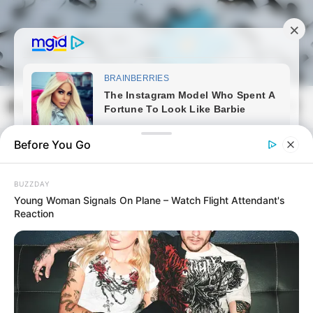
Skip
to
content
Magyarmozaik.com
Mai
Men
Before You Go
BUZZDAY
Young Woman Signals On Plane – Watch Flight Attendant's
Reaction