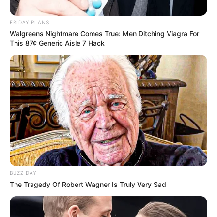
rendőrként is jelentős szerepet vállalt a magyar
közbiztonság és határrendészet munkájában.
FRIDAY PLANS
Walgreens Nightmare Comes True: Men Ditching Viagra For
This 87¢ Generic Aisle 7 Hack
BUZZ DAY
The Tragedy Of Robert Wagner Is Truly Very Sad