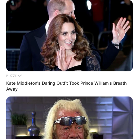
állományában kezdte, majd 1995-től a
határőrségnél teljesített szolgálatot. Különböző
vezetői beosztásokban dolgozott Orosházán és
Battonyán is.
január 1-jén került a Bács-Kiskun Megyei
Rendőr-főkapitányság Rendészeti
Igazgatóság Határrendészeti Szolgálat
állományába, ahol szolgálatvezetőként
BUZZDAY
dolgozott. Később egyre fontosabb vezetői
Kate Middleton's Daring Outfit Took Prince William's Breath
feladatokat kapott: 2015-től a Csongrád
Away
Megyei Rendőr-főkapitányság rendészeti
rendőrfőkapitány-helyettese volt, 2019-től a
Baranya Megyei Rendőr-főkapitányságot
vezette, 2022. december 1-jétől pedig a Bács-
Kiskun Vármegyei Rendőr-főkapitányság