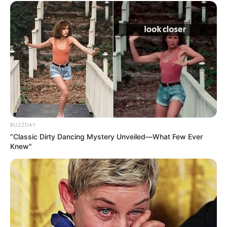
A megrázó hírt Pósfai Gábor, a Magyar-kormány
belügyminisztere osztotta meg a közösségi
oldalán. Bejegyzésében azt írta, megdöbbenve
értesült Gulyás Zsolt haláláról, majd részvétét
fejezte ki a tábornok családjának, kollégáinak és
mindazoknak, akik közel álltak hozzá.
BUZZDAY
“Classic Dirty Dancing Mystery Unveiled—What Few Ever
Knew"