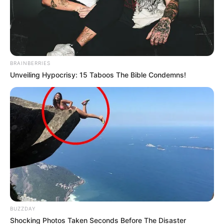
Posted
Friss hírek
in
Meghalt Gulyás Zsolt
BRAINBERRIES
rendőrfőkapitány
Unveiling Hypocrisy: 15 Taboos The Bible Condemns!
by
Szerző
•
May 12, 2026
BUZZDAY
Shocking Photos Taken Seconds Before The Disaster