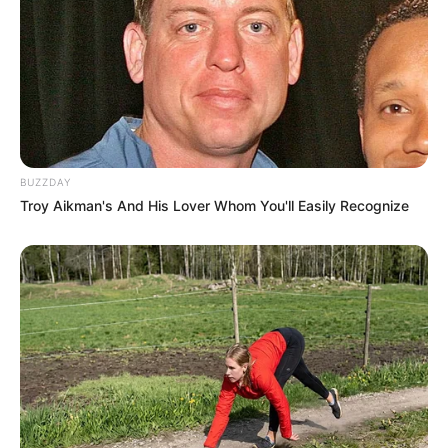
BUZZDAY
Troy Aikman's And His Lover Whom You'll Easily Recognize