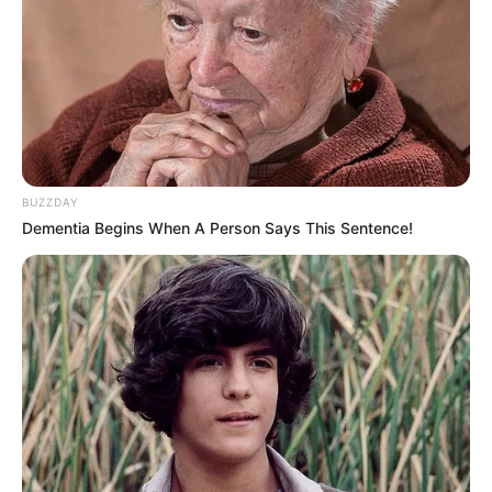
BUZZDAY
Dementia Begins When A Person Says This Sentence!