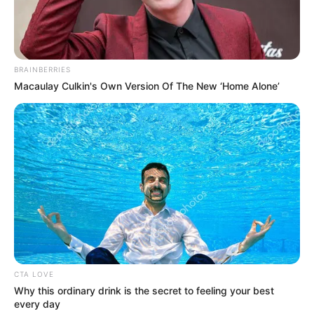
A jobboldali sajtóról tett mondatra is reagált
BRAINBERRIES
A volt miniszterelnök az interjúban arról beszélt,
Macaulay Culkin's Own Version Of The New ‘Home Alone’
hogy a »jobboldali sajtó nem találja önmagát…«
Tarjányi Péter erre úgy reagált: „Szerintem Orbán
Viktor sem.”
CTA LOVE
Why this ordinary drink is the secret to feeling your best
every day