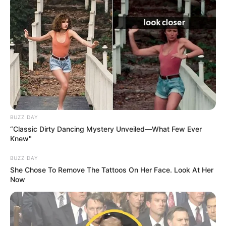
BUZZ DAY
“Classic Dirty Dancing Mystery Unveiled—What Few Ever
Knew"
BUZZ DAY
She Chose To Remove The Tattoos On Her Face. Look At Her
Now