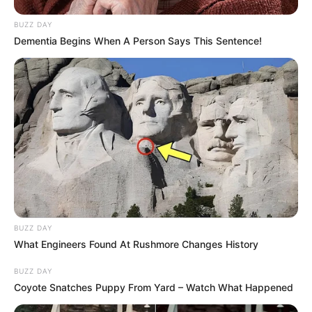
BUZZ DAY
Dementia Begins When A Person Says This Sentence!
BUZZ DAY
What Engineers Found At Rushmore Changes History
BUZZ DAY
Coyote Snatches Puppy From Yard – Watch What Happened