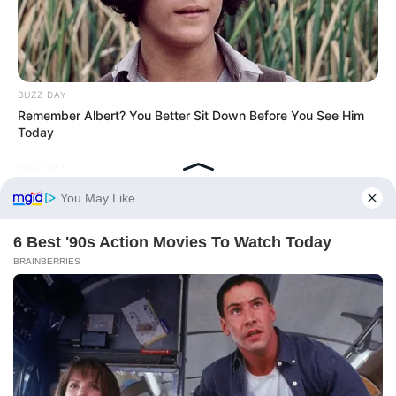
BUZZ DAY
Remember Albert? You Better Sit Down Before You See Him
Today
BUZZ DAY
Colorado Elk's Surprising Response After Being Freed From
Tire