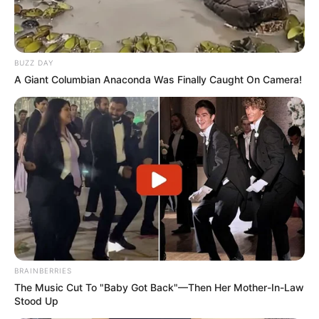
BUZZ DAY
A Giant Columbian Anaconda Was Finally Caught On Camera!
BRAINBERRIES
The Music Cut To "Baby Got Back"—Then Her Mother-In-Law
Stood Up