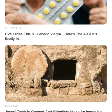
FRIDAY PLANS
CVS Hides This $1 Generic Viagra - Here's The Aisle It's
Really In.
BUZZ DAY
Jesus' Tomb Is Opened And Scientists Make An Incredible