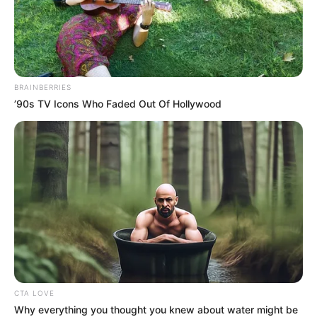
támadások veszélyeztetik a demokráciát és a
szólásszabadságot. A család együttérzését
fejezte ki mindazokkal, akiket hasonló tragédiák
értek, és reménykednek abban, hogy az
igazságszolgáltatás gyorsan lépéseket tesz a
BRAINBERRIES
felelősök felkutatására és megbüntetésére​.
’90s TV Icons Who Faded Out Of Hollywood
CTA LOVE
Why everything you thought you knew about water might be