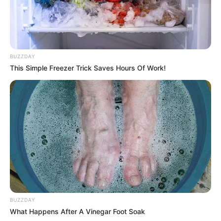
BUZZDAY
This Simple Freezer Trick Saves Hours Of Work!
BUZZDAY
What Happens After A Vinegar Foot Soak