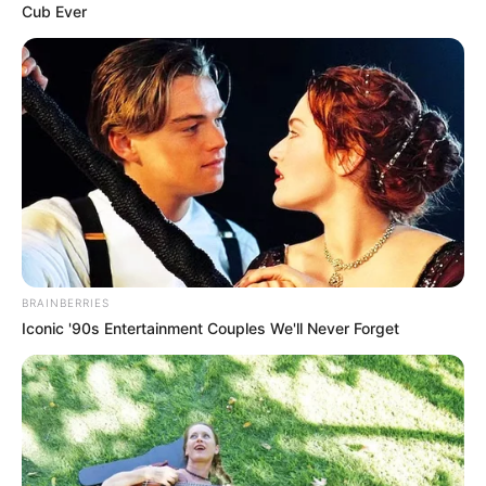
médiának. Fico felesége és gyermekei mély
Cub Ever
megdöbbenéssel és aggodalommal reagáltak az
eseményekre. A család hálás a gyors orvosi
beavatkozásért és mindazok támogatásáért,
akik mellettük álltak ebben a nehéz időszakban.
Fico állapota stabil, de hosszú felépülés vár rá.
Felesége hangsúlyozta, hogy a család most a
miniszterelnök teljes felépülésére koncentrál, és
köszönetet mondott mindenkinek a
BRAINBERRIES
jókívánságokért és támogatásért. A gyerekek is
Iconic '90s Entertainment Couples We'll Never Forget
sokkolva fogadták a hírt, de bíznak édesapjuk
erősségében és kitartásában.
A merénylet politikai indíttatása miatt a család
arra is felhívta a figyelmet, hogy az ilyen