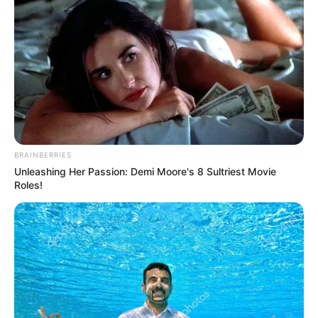
BRAINBERRIES
Unleashing Her Passion: Demi Moore's 8 Sultriest Movie
Roles!
Az orvosok szerint stabil, de súlyos állapotban
van Robert Fico szlovák miniszterelnök a
lövöldözés után
A szlovák miniszterelnök az életéért küzd a
lövöldözés után