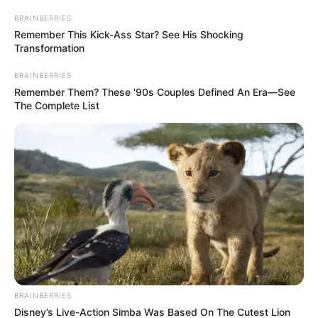
Kalinak úr, aki egyben védelmi miniszter is,
BRAINBERRIES
hozzátéve: “Sajnos az állapot továbbra is
Remember This Kick-Ass Star? See His Shocking
Transformation
nagyon súlyos, mivel a sérülések bonyolultak.”
BRAINBERRIES
Korábban egy másik miniszterelnök-helyettes,
Remember Them? These '90s Couples Defined An Era—See
The Complete List
Tomas Taraba azt mondta a BBC-nek, hogy Fico
úr műtétje “jól sikerült”, és “azt hiszem, a végén
túl fogja élni”.
Matus Sutaj Estoka belügyminiszter politikai
indíttatású merényletnek minősítette.
CSALÁD NYILATKOZATA:
A szlovák miniszterelnök, Robert Fico elleni
BRAINBERRIES
merénylet után a családja nyilatkozott a
Disney’s Live-Action Simba Was Based On The Cutest Lion