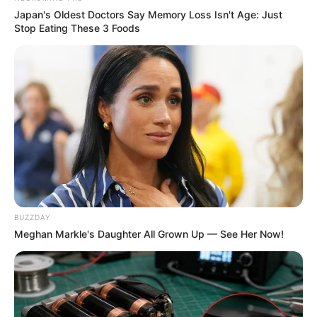
Japan's Oldest Doctors Say Memory Loss Isn't Age: Just
Stop Eating These 3 Foods
BUZZDAY
Meghan Markle's Daughter All Grown Up — See Her Now!