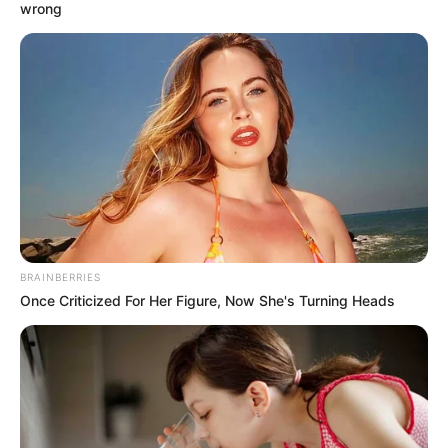
wrong
BRAINBERRIES
Once Criticized For Her Figure, Now She's Turning Heads