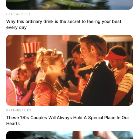
CTA FAVORITE
Posted
Friss hírek
Why this ordinary drink is the secret to feeling your best
in
every day
Családja jelentette be a rossz
hírt.Most érkezett a Drámai hír
Robert Fico szlovák
miniszterelnökről.
by
Szerző
•
May 9, 2026
BRAINBERRIES
These '90s Couples Will Always Hold A Special Place In Our
Hearts