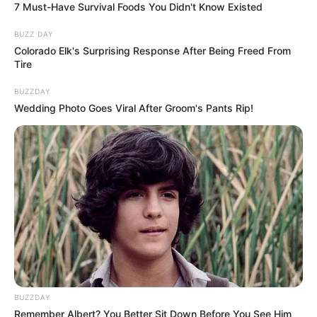
7 Must-Have Survival Foods You Didn't Know Existed
BUZZ DAY
Colorado Elk's Surprising Response After Being Freed From
Tire
BUZZDAY
Wedding Photo Goes Viral After Groom's Pants Rip!
BUZZDAY
Remember Albert? You Better Sit Down Before You See Him