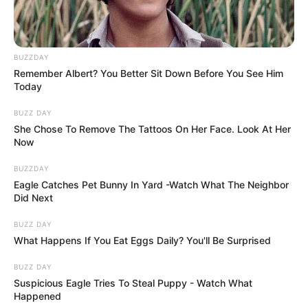
BUZZDAY
Remember Albert? You Better Sit Down Before You See Him
Today
BUZZ DAY
She Chose To Remove The Tattoos On Her Face. Look At Her
Now
BUZZDAY
Eagle Catches Pet Bunny In Yard -Watch What The Neighbor
Did Next
BUZZ DAY
What Happens If You Eat Eggs Daily? You'll Be Surprised
BUZZ DAY
Suspicious Eagle Tries To Steal Puppy - Watch What
Happened