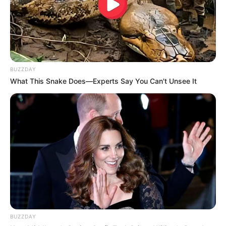
BUZZDAY
What This Snake Does—Experts Say You Can't Unsee It
BUZZDAY