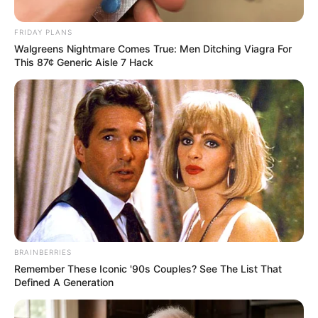
FRIDAY PLANS
Posted
Friss hírek
Walgreens Nightmare Comes True: Men Ditching Viagra For
in
This 87¢ Generic Aisle 7 Hack
GYÁSZ: Kedves mindenki,
kedves ismerősök.. Mély
fájdalommal tudatom veletek,
hogy a pici Pannikánk már a
Menyországban van.. Meghalt,
mert.. Egy magyar édesapa
szívtépő figyelmeztetése
MINDEN szülőnek! Emiatt hunyt
BRAINBERRIES
el a 3 hetes kislányunk..! Szülők,
Remember These Iconic '90s Couples? See The List That
Defined A Generation
kérem szépen JÓL figyeljenek:
Szeretném, hogy eljusson