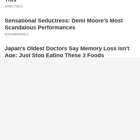
A Dying Polar Bear, A Brave Man… Then, The Unthinkable!
INSTANTHUB
Melania Trump Moments We Can't Believe Were Caught On
Camera