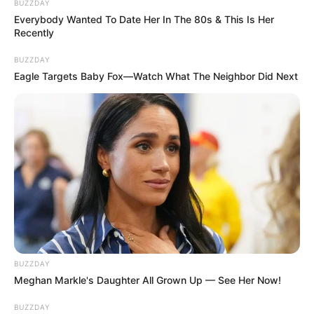
BUZZDAY
írta:
Everybody Wanted To Date Her In The 80s & This Is Her
Recently
BUZZDAY
Eagle Targets Baby Fox—Watch What The Neighbor Did Next
BUZZDAY
Meghan Markle's Daughter All Grown Up — See Her Now!
BUZZDAY