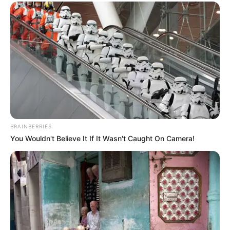
BRAINBERRIES
You Wouldn't Believe It If It Wasn't Caught On Camera!