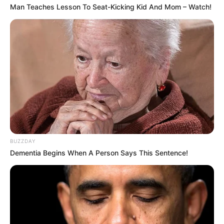
Man Teaches Lesson To Seat-Kicking Kid And Mom – Watch!
“A kis Pannikánk halála óta teljes csöndbe
burkolóztam. Egy hónapba telt, mire ezt meg
BUZZDAY
tudtam írni, de ha bármi jó is származhat ebből a
Dementia Begins When A Person Says This Sentence!
tragikus eseményből, akkor az legyen az, hogy
segítek másoknak megelőzni azt, amin keresztül
kellett menjünk. Ha újszülött gyermeked van, vagy
egy újszülött közelébe kerülsz, moss kezet.
Többször is, ha kell!