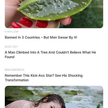
VIRIFLOW
Banned In 3 Countries – But Men Swear By It!
BUZZ DAY
A Man Climbed Into A Tree And Couldn't Believe What He
Found
BRAINBERRIES
Remember This Kick-Ass Star? See His Shocking
Transformation