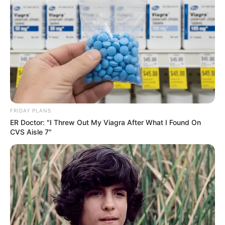
kézmosást, ha újszülött közelébe kerül. A
statisztika szerint neked is lehet herpesz vírus a
testedben, anélkül, hogy tudnál róla.”
FRIDAY PLANS
ER Doctor: "I Threw Out My Viagra After What I Found On
CVS Aisle 7"