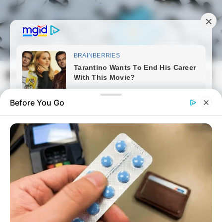
Skip
to
content
Magyarmozaik.com
Mai
Men
Before You Go