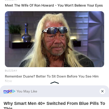
Meet The Wife Of Ron Howard - You Won't Believe Your Eyes
BUZZDAY
Remember Duane? Better To Sit Down Before You See Him
Now
HABERION
6 Film Scenes That Shocked Audiences Worldwide
HABERION