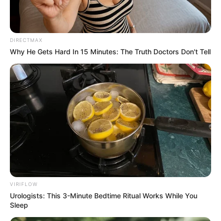
DIRECTMAX
Why He Gets Hard In 15 Minutes: The Truth Doctors Don't Tell
VIRIFLOW
Urologists: This 3-Minute Bedtime Ritual Works While You
Sleep