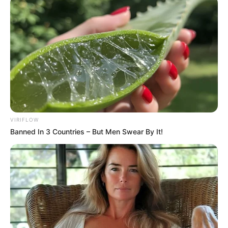
VIRIFLOW
Banned In 3 Countries – But Men Swear By It!
Mint a legtöbb szerelmes pár, Tamás és Anna is el
volt ragadtatva, amikor megtudták, hogy babájuk
fog születni. A tudat, hogy egy pici lánnyal fog