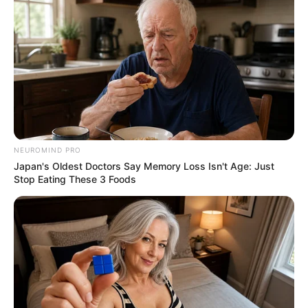
mindenkihez, hogy MI történt a
kisbabánkkal!!
by
Szerző
•
May 9, 2026
NEUROMIND PRO
Japan's Oldest Doctors Say Memory Loss Isn't Age: Just
Stop Eating These 3 Foods