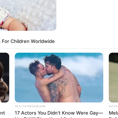
smét az alkoholt választotta Molnár Gusztáv, aki
 Blikk olvasója szerint, aki annyira borzalmas
tőt hívott rá.
For Children Worldwide
r Gusztáv 2022-ben saját maga vallotta be, hogy
az elvonóra, ahol kilenc hónapot töltött, ez idő alatt
 ki az intézményből.
ámolni a függőségével, most mégis meglepő hírek
ég 2023-ban is majdnem a halálba itta magát
HEALTHYREHABCARE
INST
ent
17 Actors You Didn't Know Were Gay—
Mel