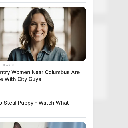
Kategóriák
Friss hírek
Művészek
L HEARTS
Természet
ntry Women Near Columbus Are
Történetek
e With City Guys
Világ
To Steal Puppy - Watch What