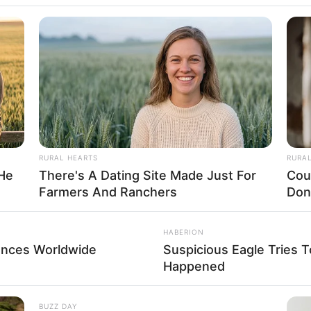
RURAL HEARTS
RURA
 He
There's A Dating Site Made Just For
Cou
Farmers And Ranchers
Don
HABERION
ences Worldwide
Suspicious Eagle Tries 
Happened
BUZZ DAY