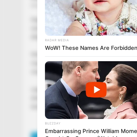
Nagyon szomorú hír érkezett: Visszaesett, és i
nemrég Budapesten egy pláza előtt fetrengett a
állapotban volt, hogy később egy járókelő men
RADAR MEDIA
WoW! These Names Are Forbidden 
Mint arról már korábban beszámoltunk, Molná
majdnem belehalt az ivásba, ezért is vonult be 
rengeteget fogyott, teljesen megváltozva jött
Legalábbis ő ezt állította, hogy sikerült lesz
érkeztek az RTL Klub bukott színészről, aki m
karácsony második napján.
BUZZDAY
Embarrassing Prince William Mom