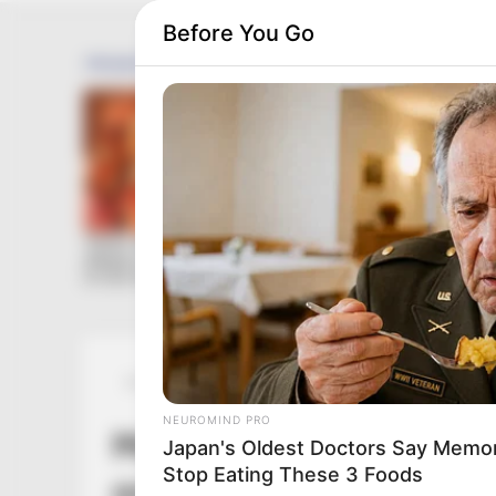
Before You Go
Posted
Friss hírek
in
NEUROMIND PRO
Most jelentették be Mo
Japan's Oldest Doctors Say Memory
Stop Eating These 3 Foods
országot megrázta a trag