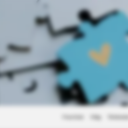
et to feeling your best
Friss hírek
Világ
Történet