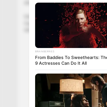
elhagyta, előző házasságából született gyerek
Eddig arról győzködte az embereket, hogy leszo
hogy ismét hazudott, nem tartott sokáig a józ
látták részegen az utcán ténferegni.
BRAINBERRIES
From Baddies To Sweethearts: Th
9 Actresses Can Do It All