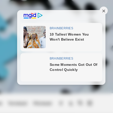
ek
Természet
Művészek
Menu
Item