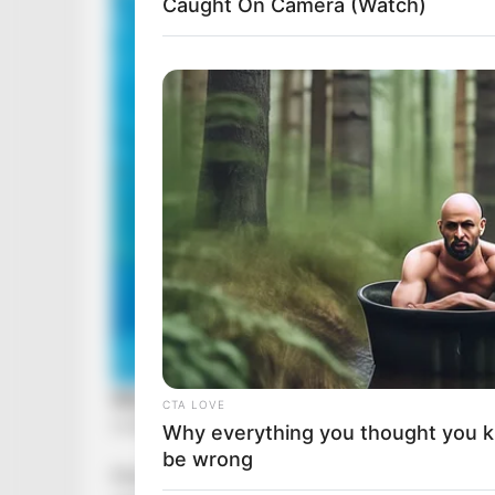
Caught On Camera (Watch)
CTA LOVE
Why everything you thought you 
be wrong
Molnár Gusztávnak az alkoholfüggősége miatt