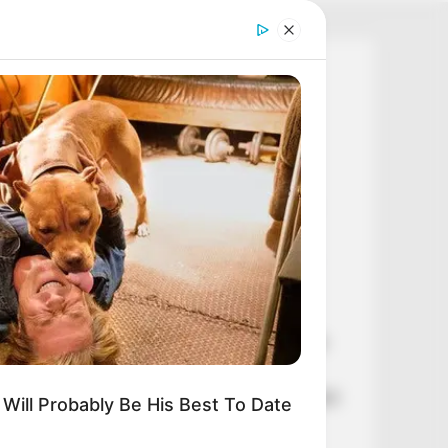
Legutóbbi cikkek
Botrány Toroczkai körül: súlyos
bejelentést tett
🕊️ „A tegnapi napon
megmagyarázhatatlan, felfoghatatlan
tragédia történt csapatunk életében”
⚡ Kapitány István gazdasági miniszter
drámai üzenetet küldött: hétfőtől
változtatásokra kéri a lakosságot
🌊 Kikosarazták Orbán Anitát: Szlovákia
nemet mondott a több dunai vízre!
💥 Egyetlen tollvonással százmilliárdokról
t Will Probably Be His Best To Date
döntöttek – hatalmas pénzek sorsáról
született döntés