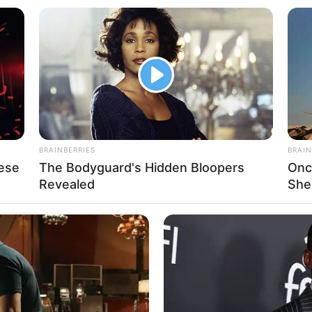
ét nem láthatja.
kott, és újra építi az életét, most azonban úgy tűnik,
anság, az RTL Klub sorozatszínészét már többször is
BRAINBERRIES
BRAIN
ese
The Bodyguard's Hidden Bloopers
Onc
Revealed
She