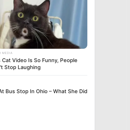
R MEDIA
s Cat Video Is So Funny, People
't Stop Laughing
t Bus Stop In Ohio – What She Did