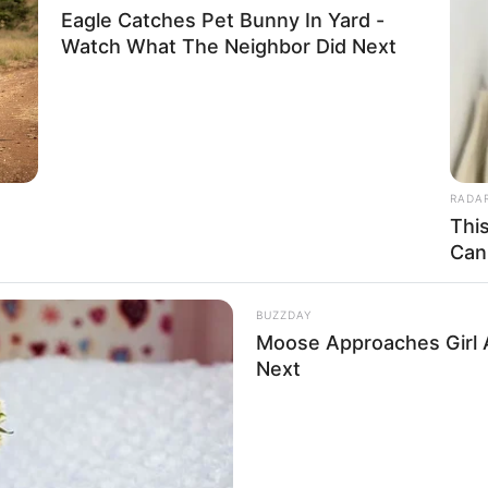
Eagle Catches Pet Bunny In Yard -
Watch What The Neighbor Did Next
RADA
Thi
Can
BUZZDAY
Moose Approaches Girl A
Next