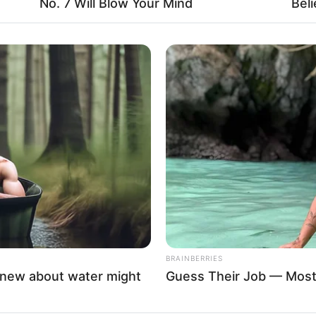
No. 7 Will Blow Your Mind
Bel
BRAINBERRIES
knew about water might
Guess Their Job — Most
 már teljesen tönkrement a magánélete, felesége