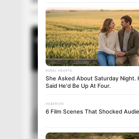
by
Szerző
•
May 6, 2026
RURAL HEARTS
She Asked About Saturday Night.
Said He'd Be Up At Four.
HABERION
6 Film Scenes That Shocked Audi