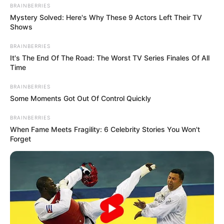
BRAINBERRIES
Mystery Solved: Here's Why These 9 Actors Left Their TV
Shows
BRAINBERRIES
It's The End Of The Road: The Worst TV Series Finales Of All
Time
BRAINBERRIES
Some Moments Got Out Of Control Quickly
BRAINBERRIES
When Fame Meets Fragility: 6 Celebrity Stories You Won't
Forget
Exkluzív fotók: luxus, szenvedély és titkok,
amelyeket el akartak rejteni!
SZÖVEG:
Magyarországon robbant a hír: kiszivárgott
felvételek rázták meg a közéletet, amelyek egy