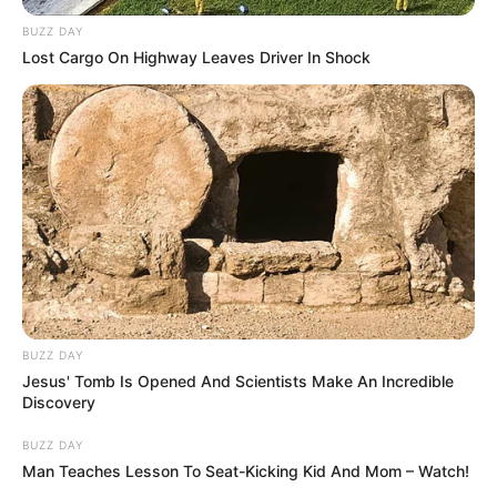
BUZZ DAY
Lost Cargo On Highway Leaves Driver In Shock
BUZZ DAY
Jesus' Tomb Is Opened And Scientists Make An Incredible
Discovery
BUZZ DAY
Man Teaches Lesson To Seat-Kicking Kid And Mom – Watch!