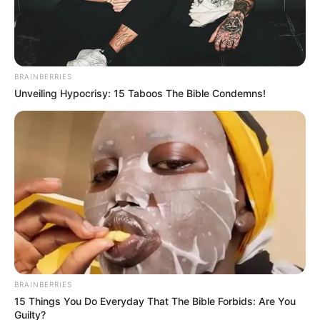
Posted
Friss hírek
in
ÓRIÁSI BOTRÁNY! TITKOS
BRAINBERRIES
Unveiling Hypocrisy: 15 Taboos The Bible Condemns!
TALÁLKOZÓK A HATALOM
CSÚCSÁN!
by
Szerző
•
May 2, 2026
BRAINBERRIES
15 Things You Do Everyday That The Bible Forbids: Are You
Guilty?