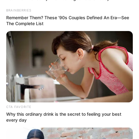
meginoghat.
BRAINBERRIES
Remember Them? These '90s Couples Defined An Era—See
Szakértők szerint az ilyen ügyek hosszú távon is
The Complete List
hatással lehetnek a közéletre.
EZ MÉG CSAK A KEZDET…
Újabb információk bármikor napvilágra
kerülhetnek. További képek, új részletek, esetleg
megszólalások – a történet még messze nem ért
véget.
Magyarország feszült figyelemmel követi az
CTA FAVORITE
eseményeket.
Why this ordinary drink is the secret to feeling your best
every day
És a legnagyobb kérdés továbbra is az:
mi az igazság a botrány mögött?