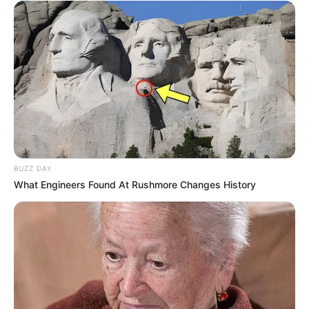
BUZZ DAY
What Engineers Found At Rushmore Changes History