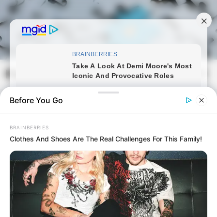
Skip
to
content
Magyarmozaik.com
Mai
Men
Before You Go
BRAINBERRIES
Clothes And Shoes Are The Real Challenges For This Family!