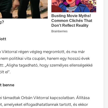
lott
án Viktorral régen végleg megromlott, és ma már
z nem politikai vita csupán, hanem egy hosszú évek
tt: „Aligha tagadható, hogy személyes ellenségekké
t el”.
tt benne
i támadtak Orbán Viktorral kapcsolatban. Állítása
et, amelyeket elfogadhatatlannak tartott, és ekkor