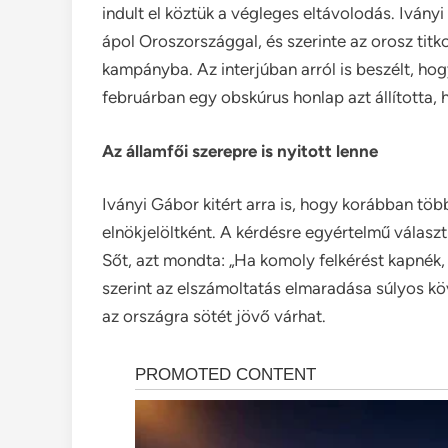
indult el köztük a végleges eltávolodás. Iványi
ápol Oroszországgal, és szerinte az orosz tit
kampányba. Az interjúban arról is beszélt, hog
februárban egy obskúrus honlap azt állította,
Az államfői szerepre is nyitott lenne
Iványi Gábor kitért arra is, hogy korábban tö
elnökjelöltként. A kérdésre egyértelmű választ 
Sőt, azt mondta: „Ha komoly felkérést kapnék, a
szerint az elszámoltatás elmaradása súlyos kö
az országra sötét jövő várhat.