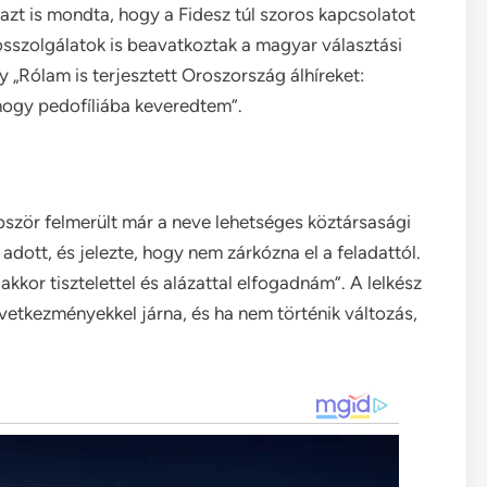
 azt is mondta, hogy a Fidesz túl szoros kapcsolatot
kosszolgálatok is beavatkoztak a magyar választási
y „Rólam is terjesztett Oroszország álhíreket:
 hogy pedofíliába keveredtem”.
bbször felmerült már a neve lehetséges köztársasági
adott, és jelezte, hogy nem zárkózna el a feladattól.
kkor tisztelettel és alázattal elfogadnám”. A lelkész
vetkezményekkel járna, és ha nem történik változás,