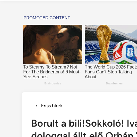
Posted
Friss hírek
in
Borult a bili!Sokkoló!
dologgal állt elő Orbán 