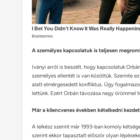
A személyes kapcsolatuk is teljesen megrom
Iványi arról is beszélt, hogy kapcsolatuk Orb
személyes ellentét is van közöttük. Szerinte e
alatt elmérgesedett konfliktus. Úgy fogalmazo
lettünk. Ezért Orbán távozása nagy örömmel töl
Már a kilencvenes években kételkedni kezde
A lelkész szerint már 1993-ban komoly kétsége
szerint ekkor tapasztalt először olyan lépések