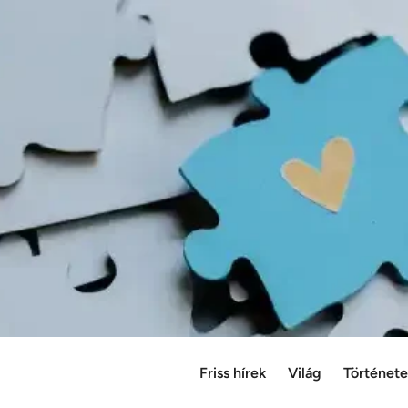
Friss hírek
Világ
Történet