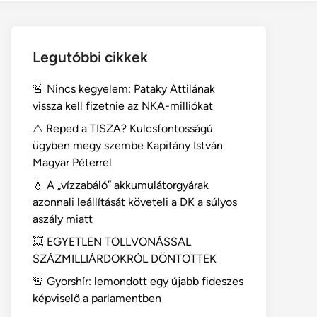
Legutóbbi cikkek
🚨 Nincs kegyelem: Pataky Attilának
vissza kell fizetnie az NKA-milliókat
⚠️ Reped a TISZA? Kulcsfontosságú
ügyben megy szembe Kapitány István
Magyar Péterrel
💧 A „vízzabáló” akkumulátorgyárak
azonnali leállítását követeli a DK a súlyos
aszály miatt
💥 EGYETLEN TOLLVONÁSSAL
SZÁZMILLIÁRDOKRÓL DÖNTÖTTEK
🚨 Gyorshír: lemondott egy újabb fideszes
képviselő a parlamentben