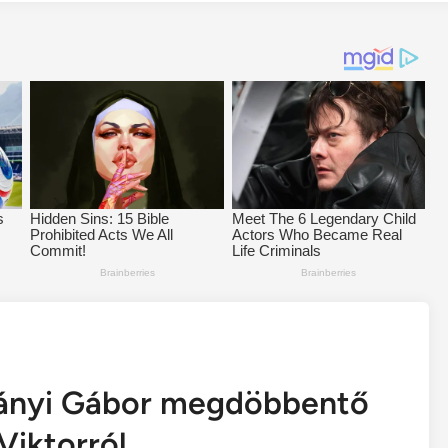
 Iványi Gábor megdöbbentő
Viktorról