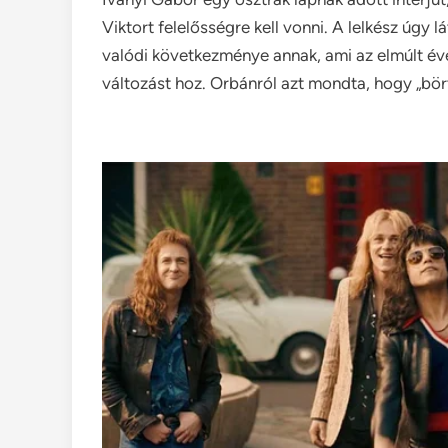
Viktort felelősségre kell vonni. A lelkész úgy l
valódi következménye annak, ami az elmúlt éve
változást hoz. Orbánról azt mondta, hogy „bört