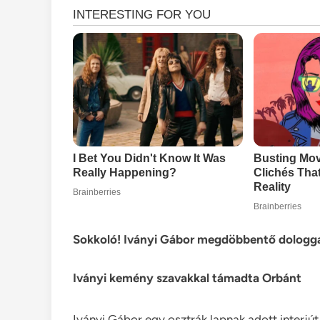
Sokkoló! Iványi Gábor megdöbbentő dologgal 
Iványi kemény szavakkal támadta Orbánt
Iványi Gábor egy osztrák lapnak adott interjút