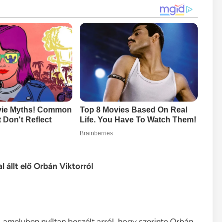
állt elő Orbán Viktorról
, amelyben nyíltan beszélt arról, hogy szerinte Orbán