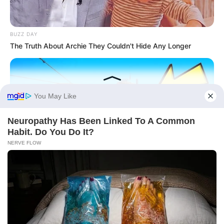
BUZZ DAY
The Truth About Archie They Couldn't Hide Any Longer
BUZZDAY
The Desert Mystery: Why Is There A Sub In Arizona?