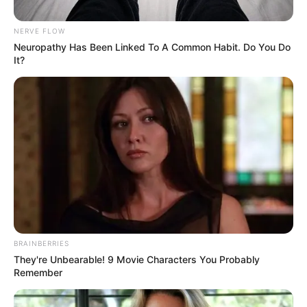
NERVE FLOW
Posted
Friss hírek
Neuropathy Has Been Linked To A Common Habit. Do You Do
in
It?
Visszatért Varga Judit, váratlan
dolgot tett
by
Szerző
•
May 1, 2026
BRAINBERRIES
They're Unbearable! 9 Movie Characters You Probably
Remember