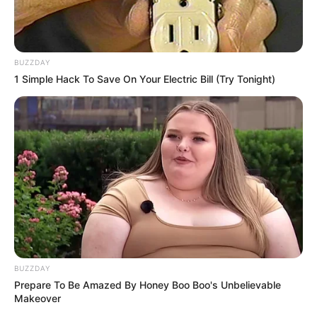
Kapcsolódó cikkünk
Bizonyítottság hiányában megszüntették a Varga
Judit interjúja nyomán indult eljárást
Bizonyítottság hiányában megszüntették azt az
BUZZDAY
1 Simple Hack To Save On Your Electric Bill (Try Tonight)
eljárást, amely Varga Judit korábbi igazságügyi
miniszter…
BUZZDAY
Prepare To Be Amazed By Honey Boo Boo's Unbelievable
Makeover