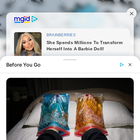
Skip
to
content
Magyarmozaik.com
Mai
Men
Before You Go