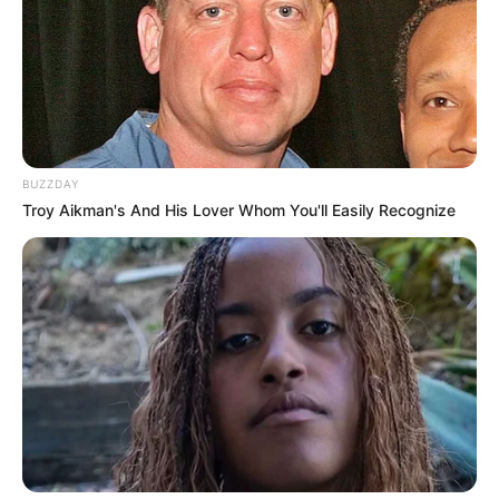
BUZZDAY
Troy Aikman's And His Lover Whom You'll Easily Recognize