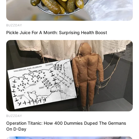
BUZZDAY
Pickle Juice For A Month: Surprising Health Boost
BUZZDAY
Operation Titanic: How 400 Dummies Duped The Germans
On D-Day