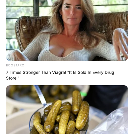
Visszatért Varga Judit, váratlan
BOOSTARO
7 Times Stronger Than Viagra! "It Is Sold In Every Drug
dolgot tett
Store!"
1. Lezárták a Magyar Péterrel
kapcsolatos ügyet