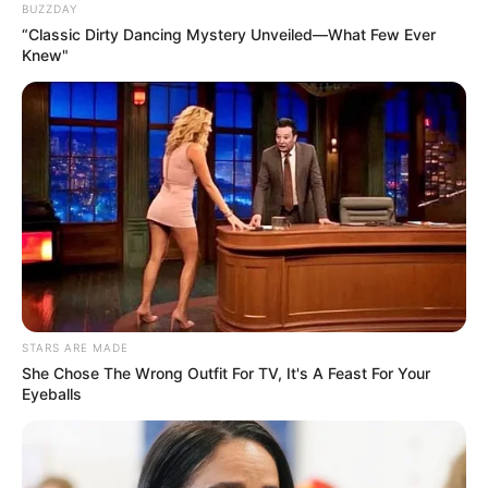
BUZZDAY
“Classic Dirty Dancing Mystery Unveiled—What Few Ever
Knew"
STARS ARE MADE
She Chose The Wrong Outfit For TV, It's A Feast For Your
Eyeballs