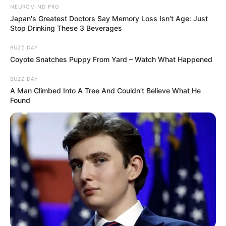
NEUROMIND PRO
Japan's Greatest Doctors Say Memory Loss Isn't Age: Just
Stop Drinking These 3 Beverages
BUZZ DAY
Coyote Snatches Puppy From Yard – Watch What Happened
BUZZ DAY
A Man Climbed Into A Tree And Couldn't Believe What He
Found