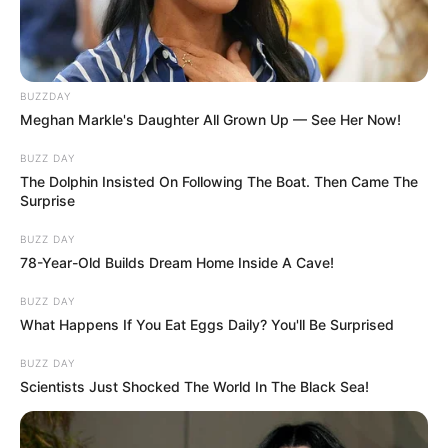
BUZZDAY
Meghan Markle's Daughter All Grown Up — See Her Now!
BUZZ DAY
The Dolphin Insisted On Following The Boat. Then Came The
Surprise
BUZZ DAY
78-Year-Old Builds Dream Home Inside A Cave!
BUZZ DAY
What Happens If You Eat Eggs Daily? You'll Be Surprised
BUZZ DAY
Scientists Just Shocked The World In The Black Sea!