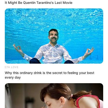
It Might Be Quentin Tarantino's Last Movie
Az európai politikai térben ritkán adódnak olyan
pillanatok, amelyek valódi fordulópontként
vonulnak be a történelembe. Ami jelenleg
CTA LOVE
Olaszországban történik
Giorgia
Why this ordinary drink is the secret to feeling your best
Meloni
miniszterelnök vezetése alatt, pontosan
every day
ilyen. Egy olyan radikális, határozott és
mindenekelőtt eredményes változásról van szó,
amely még a tapasztalt politikai elemzőket – sőt az
Alternative for Germany
pártot is – meglepte.