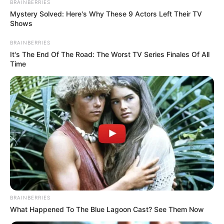
BRAINBERRIES
Mystery Solved: Here's Why These 9 Actors Left Their TV
Shows
BRAINBERRIES
It's The End Of The Road: The Worst TV Series Finales Of All
Time
Kevesen számítottak arra, hogy
Giorgia Meloni
ilyen gyorsan és határozottan hajtja végre
politikáját. A számok azonban egyértelműek. 2023-
ban Olaszország a határán állt az összeomlásnak. A
mindössze 6000 lakosú
Lampedusa
szigete szinte
beleroppant a migrációs hullámba.
Egyes napokon több mint 2000 érkezést
BRAINBERRIES
regisztráltak 24 óra alatt, a befogadóközpontok
What Happened To The Blue Lagoon Cast? See Them Now
túlzsúfolttá váltak, és az olasz belügyminisztérium