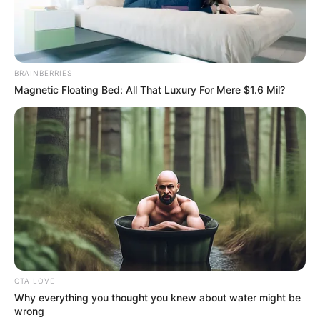
helyezte át határait. Nem megvárják, hogy a hajók
megérkezzenek, hanem igyekeznek
megakadályozni az indulásukat.
BRAINBERRIES
Ehhez megállapodásokat kötöttek olyan
Magnetic Floating Bed: All That Luxury For Mere $1.6 Mil?
országokkal, mint
Tunézia
és
Líbia
. Az EU jelentős
pénzügyi támogatást nyújtott, cserébe szigorúbb
határvédelemért.
CTA LOVE
Why everything you thought you knew about water might be
wrong