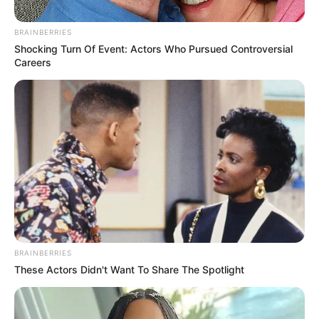
BRAINBERRIES
Posted
Friss hírek
Shocking Turn Of Event: Actors Who Pursued Controversial
in
Careers
OLASZORSZÁG RADIKÁLIS
FORDULATA – Giorgia Meloni
migrációs politikája még az AfD-
t is meglepi
by
Szerző
•
April 28, 2026
BRAINBERRIES
These Actors Didn't Want To Share The Spotlight