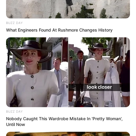
BUZZ DAY
What Engineers Found At Rushmore Changes History
BUZZ DAY
Nobody Caught This Wardrobe Mistake In 'Pretty Woman',
Until Now