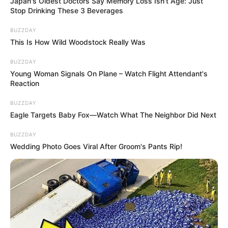
Japan's Oldest Doctors Say Memory Loss Isn't Age: Just
Stop Drinking These 3 Beverages
BUZZDAY
This Is How Wild Woodstock Really Was
BUZZDAY
Young Woman Signals On Plane – Watch Flight Attendant's
Reaction
BUZZDAY
Eagle Targets Baby Fox—Watch What The Neighbor Did Next
BUZZDAY
Wedding Photo Goes Viral After Groom's Pants Rip!