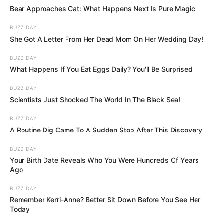
Bear Approaches Cat: What Happens Next Is Pure Magic
BUZZ DAY
She Got A Letter From Her Dead Mom On Her Wedding Day!
BUZZ DAY
What Happens If You Eat Eggs Daily? You'll Be Surprised
BUZZ DAY
Scientists Just Shocked The World In The Black Sea!
BUZZ DAY
A Routine Dig Came To A Sudden Stop After This Discovery
BUZZ DAY
Your Birth Date Reveals Who You Were Hundreds Of Years
Ago
BUZZ DAY
Remember Kerri-Anne? Better Sit Down Before You See Her
Today