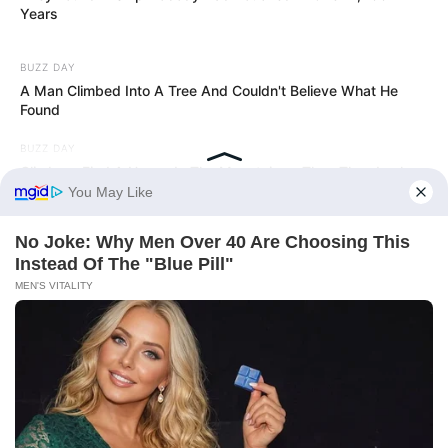
Years
BUZZ DAY
A Man Climbed Into A Tree And Couldn't Believe What He
Found
BUZZ DAY
Climbers Find A House In The Mountains - Then They Look
Inside