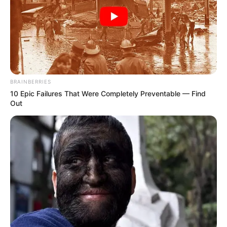
BRAINBERRIES
10 Epic Failures That Were Completely Preventable — Find
Out