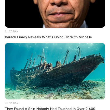
BUZZ DAY
Barack Finally Reveals What's Going On With Michelle
BUZZ DAY
They Found A Ship Nobody Had Touched In Over 2,400