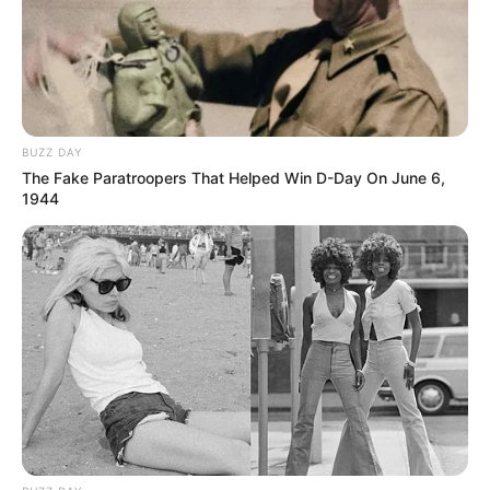
BUZZ DAY
The Fake Paratroopers That Helped Win D-Day On June 6,
1944