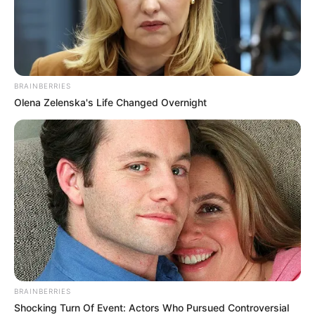
BRAINBERRIES
Olena Zelenska's Life Changed Overnight
Ahogy arról beszámoltunk, Vitézy Dávid lesz a
Magyar-kormány közlekedési és beruházási
minisztere. Legfőbb politikai riválisa – egyben
időnkénti politikai szövetségese – Karácsony
Gergely főpolgármester is megszólalt a
kinevezésről, és azt írja, hogy felhívta, és szívből
gratulált Vitézy Dávidnak a miniszteri
BRAINBERRIES
megbízásához.
Shocking Turn Of Event: Actors Who Pursued Controversial