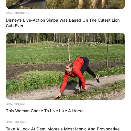
BRAINBERRIES
Disney’s Live-Action Simba Was Based On The Cutest Lion
Cub Ever
Karácsony Gergelynek nincs kétsége afelől, hogy
„Dávid jó partnere lesz Budapestnek abban, hogy
az uniós források okos felhasználásával, hat év
megannyi küzdelme után Budapestnek végre
legyen új aranykora: egy modern, európai, zöld és
szolidáris város fejlesztésével.”
BRAINBERRIES
This Woman Chose To Live Like A Horse
BRAINBERRIES
Take A Look At Demi Moore's Most Iconic And Provocative