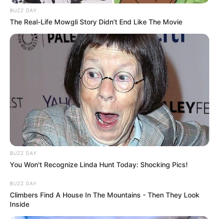
BUZZ DAY
The Real-Life Mowgli Story Didn't End Like The Movie
BUZZ DAY
You Won't Recognize Linda Hunt Today: Shocking Pics!
BUZZ DAY
Climbers Find A House In The Mountains - Then They Look
Inside