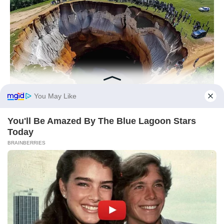
BUZZ DAY
Enormous Crater Opens - Police Stunned By What They Find