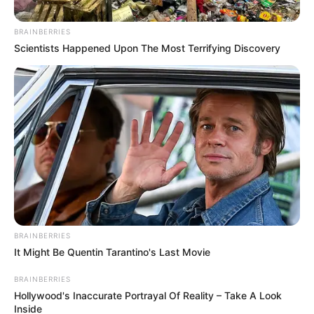
Posted
Friss hírek
BRAINBERRIES
Scientists Happened Upon The Most Terrifying Discovery
in
„Nagyon ráfért már az országra”
– Karácsony Gergely szívből
gratulált Vitézy Dávidnak a
miniszteri kinevezéshez
by
Szerző
•
April 25, 2026
BRAINBERRIES
It Might Be Quentin Tarantino's Last Movie
BRAINBERRIES
Hollywood's Inaccurate Portrayal Of Reality – Take A Look
Inside