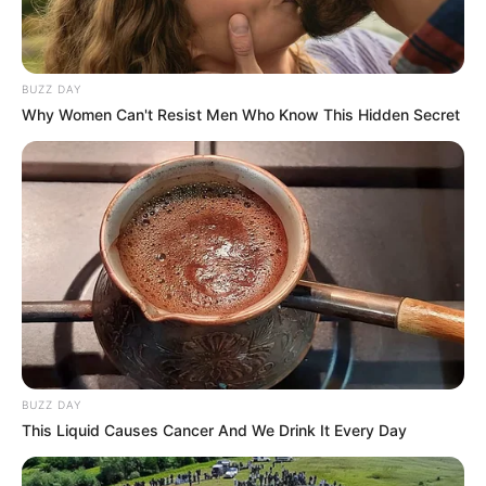
BUZZ DAY
Why Women Can't Resist Men Who Know This Hidden Secret
BUZZ DAY
This Liquid Causes Cancer And We Drink It Every Day