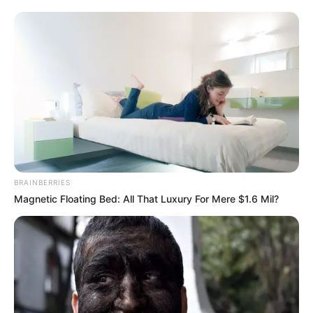
BRAINBERRIES
Magnetic Floating Bed: All That Luxury For Mere $1.6 Mil?
A főpolgármester azt írja, hogy az utóbbi két évben
hol rivalizáltak, hol együttműködtek egymással,
mégis együtt előkészítettek pár nagyszabású
dolgot. Szerinte kapcsolatuk az új politikai kultúra
példájaként szolgálhat.