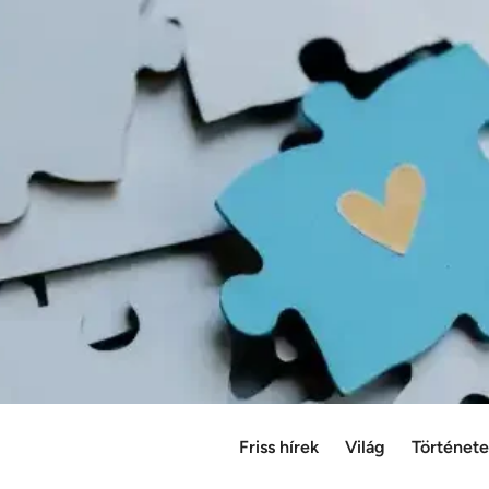
Friss hírek
Világ
Történet