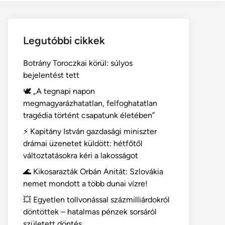
Legutóbbi cikkek
Botrány Toroczkai körül: súlyos
bejelentést tett
🕊️ „A tegnapi napon
megmagyarázhatatlan, felfoghatatlan
tragédia történt csapatunk életében”
⚡ Kapitány István gazdasági miniszter
drámai üzenetet küldött: hétfőtől
változtatásokra kéri a lakosságot
🌊 Kikosarazták Orbán Anitát: Szlovákia
nemet mondott a több dunai vízre!
💥 Egyetlen tollvonással százmilliárdokról
döntöttek – hatalmas pénzek sorsáról
született döntés