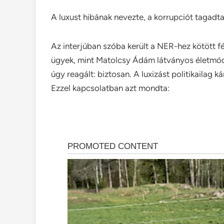
A luxust hibának nevezte, a korrupciót tagadt
Az interjúban szóba került a NER-hez kötött fé
ügyek, mint Matolcsy Ádám látványos életmód
úgy reagált: biztosan. A luxizást politikailag 
Ezzel kapcsolatban azt mondta: