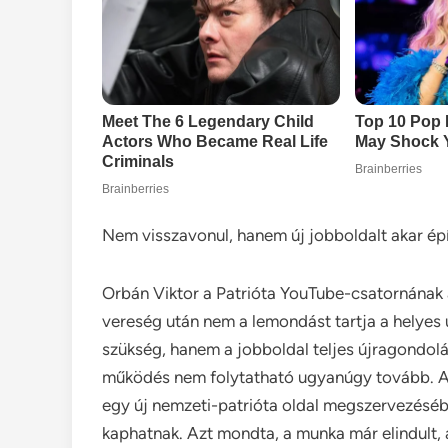
Nem visszavonul, hanem új jobboldalt akar épí
Orbán Viktor a Patrióta YouTube-csatornának a
vereség után nem a lemondást tartja a helyes
szükség, hanem a jobboldal teljes újragondolás
működés nem folytatható ugyanúgy tovább. A 
egy új nemzeti-patrióta oldal megszervezéséb
kaphatnak. Azt mondta, a munka már elindult, a