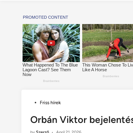
Posted
Friss hírek
in
Orbán Viktor bejelentés
by
Szerző
•
April 21, 2026