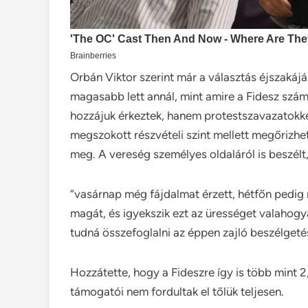
Orbán Viktor szerint már a választás éjszakáján
magasabb lett annál, mint amire a Fidesz szám
hozzájuk érkeztek, hanem protestszavazatokké
megszokott részvételi szint mellett megőrizhe
meg. A vereség személyes oldaláról is beszélt
“vasárnap még fájdalmat érzett, hétfőn pedig
magát, és igyekszik ezt az ürességet valahog
tudná összefoglalni az éppen zajló beszélgeté
Hozzátette, hogy a Fideszre így is több mint 2,
támogatói nem fordultak el tőlük teljesen.