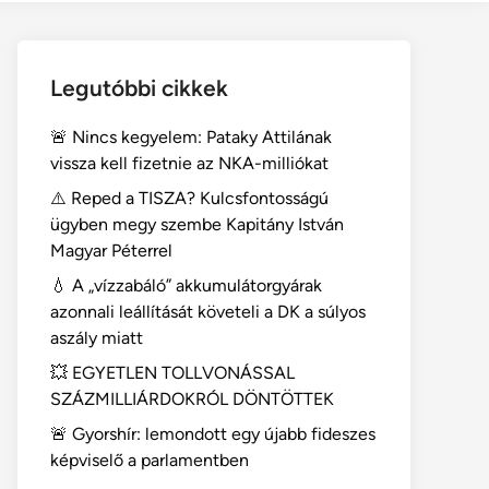
Legutóbbi cikkek
🚨 Nincs kegyelem: Pataky Attilának
vissza kell fizetnie az NKA-milliókat
⚠️ Reped a TISZA? Kulcsfontosságú
ügyben megy szembe Kapitány István
Magyar Péterrel
💧 A „vízzabáló” akkumulátorgyárak
azonnali leállítását követeli a DK a súlyos
aszály miatt
💥 EGYETLEN TOLLVONÁSSAL
SZÁZMILLIÁRDOKRÓL DÖNTÖTTEK
🚨 Gyorshír: lemondott egy újabb fideszes
képviselő a parlamentben