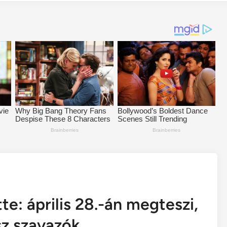
te: április 28.-án megteszi,
sz szavazók