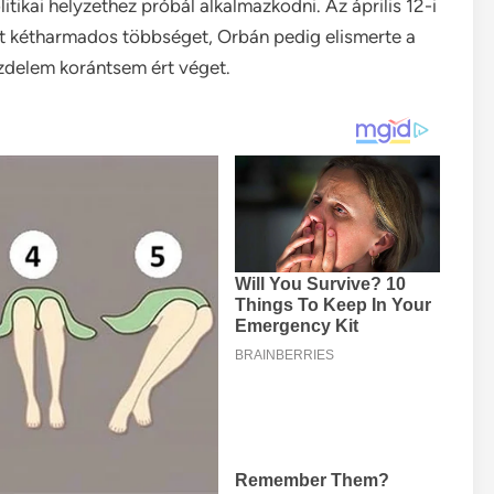
itikai helyzethez próbál alkalmazkodni. Az április 12-i
ett kétharmados többséget, Orbán pedig elismerte a
küzdelem korántsem ért véget.