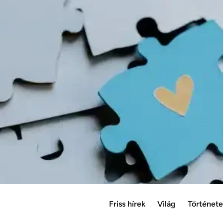
Friss hírek
Világ
Történet