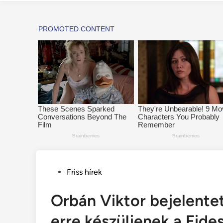
Posted
Friss hírek
in
Orbán Viktor bejelentet
erre készüljenek a Fide