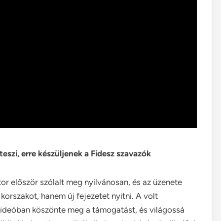
teszi, erre készüljenek a Fidesz szavazók
or először szólalt meg nyilvánosan, és az üzenete
korszakot, hanem új fejezetet nyitni. A volt
 videóban köszönte meg a támogatást, és világossá