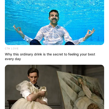
CTA LOVE
Why this ordinary drink is the secret to feeling your best
every day
A fideszes TV2 vezérigazgatója, Vaszily Miklós
felmentette pozíciójából Szalai Vivien
hírigazgatót.
Jelentős változást jelentett be a TV2: a csatorna