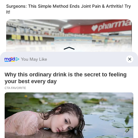
Surgeons: This Simple Method Ends Joint Pain & Arthritis! Try
It!
FRIDAY PLANS
Stop Waiting In Line: The 87¢ Generic Viagra Is Actually "Self-
Serve" In Aisle 7
HABERION
A Dying Polar Bear, A Brave Man… Then, The Unthinkable!