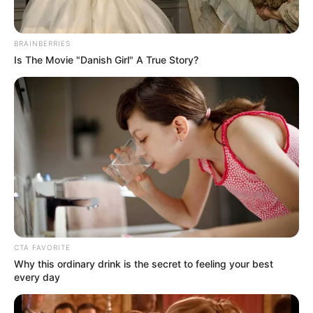
megszünteti a hírigazgatói pozíciót, és ezzel
együtt felmentették tisztségéből Szalai Vivient. A
döntést Vaszily Miklós vezérigazgató hozta meg,
BRAINBERRIES
néhány nappal az országgyűlési választásokat
Is The Movie "Danish Girl" A True Story?
követően.
CTA FAVORITE
Why this ordinary drink is the secret to feeling your best
every day