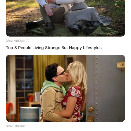
mostani döntéssel azonban lezárul egy közel egy
évtizedes időszak a TV2-nél, és új működési modell
lép életbe a hírszerkesztés területén.
BRAINBERRIES
Top 8 People Living Strange But Happy Lifestyles
BRAINBERRIES