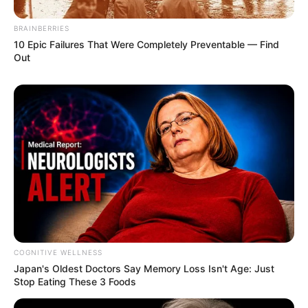
BRAINBERRIES
10 Epic Failures That Were Completely Preventable — Find
Out
COGNITIVE WELLNESS
Japan's Oldest Doctors Say Me​mory Lo​ss Isn't Age: Just
Stop Eating These 3 Foods