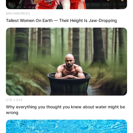
BRAINBERRIES
Posted
Friss hírek
Tallest Women On Earth — Their Height Is Jaw-Dropping
in
Kirúgták a TV2 hírigazgatóját,
Szalai Vivient
by
Szerző
•
April 19, 2026
CTA LOVE
Why everything you thought you knew about water might be
wrong