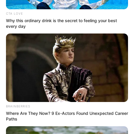
CTA LOVE
Posted
Friss hírek
Why this ordinary drink is the secret to feeling your best
in
every day
EBBEN a percben meglépte!
Magyar Péter a Kossuth térre
hívja a magyar embereket. Ez az
oka:
by
Szerző
•
April 19, 2026
BRAINBERRIES
Where Are They Now? 9 Ex-Actors Found Unexpected Career
Paths