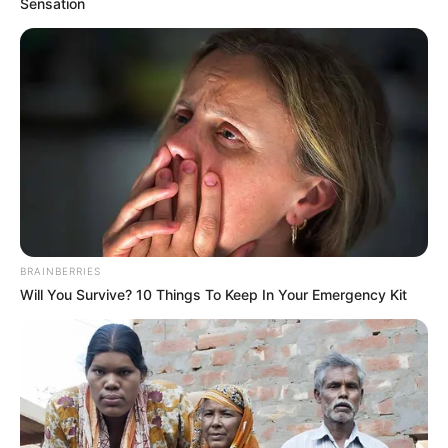
Sensation
hétköznapra, hanem hétvégére szervezik. Jelenleg
még nem dőlt el véglegesen, hogy
május 9-én
vagy május 10-én
kerül sor a történelmi pillanatra.
BRAINBERRIES
Will You Survive? 10 Things To Keep In Your Emergency Kit