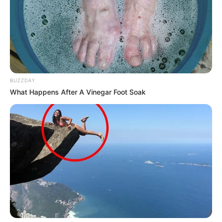
BUZZDAY
What Happens After A Vinegar Foot Soak