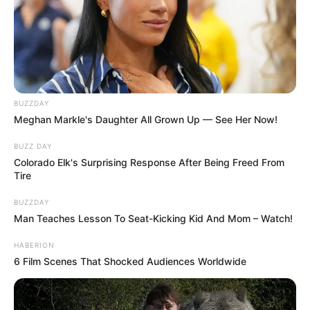
BUZZDAY
Meghan Markle's Daughter All Grown Up — See Her Now!
BUZZ DAY
Colorado Elk's Surprising Response After Being Freed From
Tire
BUZZDAY
Man Teaches Lesson To Seat-Kicking Kid And Mom – Watch!
HABERION
6 Film Scenes That Shocked Audiences Worldwide