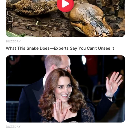
BUZZDAY
What This Snake Does—Experts Say You Can't Unsee It
BUZZDAY