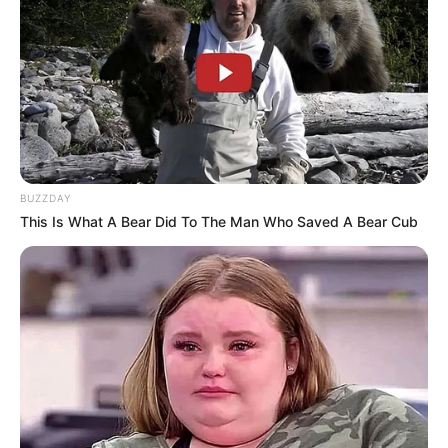
BUZZDAY
This Is What A Bear Did To The Man Who Saved A Bear Cub