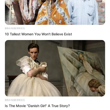
BRAINBERRIES
10 Tallest Women You Won't Believe Exist
A Kossuth térre hívják az
embereket
A Tisza Párt elnöke a sajtó munkatársaitól elnézést
BRAINBERRIES
kért, ugyanakkor hangsúlyozta, hogy most
Is The Movie "Danish Girl" A True Story?