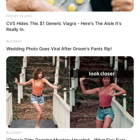
FRIDAY PLANS
CVS Hides This $1 Generic Viagra - Here's The Aisle It's
Really In.
BUZZDAY
Wedding Photo Goes Viral After Groom's Pants Rip!
BUZZDAY
“Classic Dirty Dancing Mystery Unveiled—What Few Ever