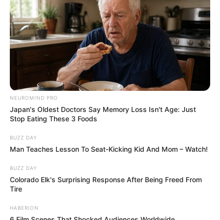
NEUROMIND PRO
Japan's Oldest Doctors Say Memory Loss Isn't Age: Just
Stop Eating These 3 Foods
BUZZ DAY
Man Teaches Lesson To Seat-Kicking Kid And Mom – Watch!
BUZZ DAY
Colorado Elk's Surprising Response After Being Freed From
Tire
HABERION
6 Film Scenes That Shocked Audiences Worldwide