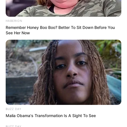
államfőt látnának szívesen a helyén.
Petíció indult: „Hadházy for president”
HABERION
Egy online kezdeményezés kifejezetten arra szólítja
Remember Honey Boo Boo? Better To Sit Down Before You
See Her Now
fel a leendő kormányfőt, Magyar Péter, hogy
változás esetén támogassa Hadházy Ákos
köztársasági elnökké választását.
BUZZ DAY
Malia Obama's Transformation Is A Sight To See
BUZZ DAY