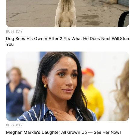
BUZZ DAY
Dog Sees His Owner After 2 Yrs What He Does Next Will Stun
You
BUZZ DAY
Meghan Markle's Daughter All Grown Up — See Her Now!