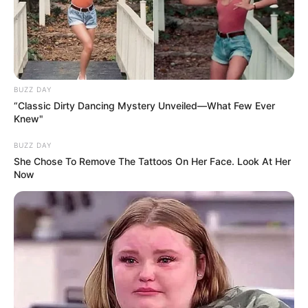
BUZZ DAY
“Classic Dirty Dancing Mystery Unveiled—What Few Ever
Knew"
BUZZ DAY
She Chose To Remove The Tattoos On Her Face. Look At Her
Now
Egyre erősebb politikai és társadalmi hullámok
rajzolódnak ki a választások után: miközben Sulyok
Tamás pozíciója formálisan stabil, máris
megindultak azok a kezdeményezések, amelyek új