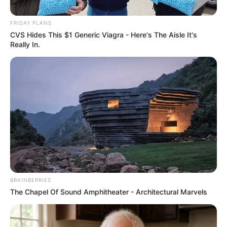
FRIDAY PLANS
Posted
Friss hírek
CVS Hides This $1 Generic Viagra - Here's The Aisle It's
in
Really In.
Ő lehet az új köztársasági elnök,
amint lemondatják Sulyok
Tamást
by
Szerző
•
April 18, 2026
BRAINBERRIES
The Chapel Of Sound Amphitheater - Architectural Marvels