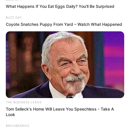
What Happens If You Eat Eggs Daily? You'll Be Surprised
BUZZ DAY
Coyote Snatches Puppy From Yard – Watch What Happened
THE BUSINESS LEADS
Tom Selleck's Home Will Leave You Speechless - Take A
Look
A petíció megfogalmazása nem finomkodik:
szerzői szerint Sulyok Tamás elvesztette a
BRAINBERRIES