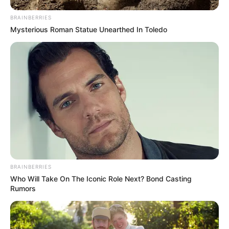
de az már most látszik, hogy a politikai nyomás
BRAINBERRIES
egyre erősödik.
Mysterious Roman Statue Unearthed In Toledo
BRAINBERRIES
Who Will Take On The Iconic Role Next? Bond Casting
Rumors