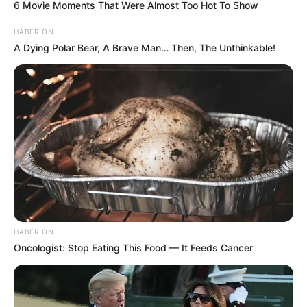
6 Movie Moments That Were Almost Too Hot To Show
HABERION
A Dying Polar Bear, A Brave Man… Then, The Unthinkable!
HABERION
Oncologist: Stop Eating This Food — It Feeds Cancer