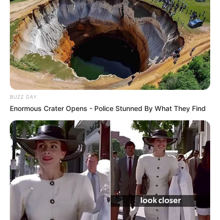
BUZZ DAY
Enormous Crater Opens - Police Stunned By What They Find