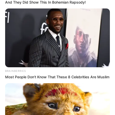
And They Did Show This In Bohemian Rapsody!
BRAINBERRIES
Most People Don't Know That These 8 Celebrities Are Muslim
A
Helyzet:Van!
című műsorban Magyar Péter