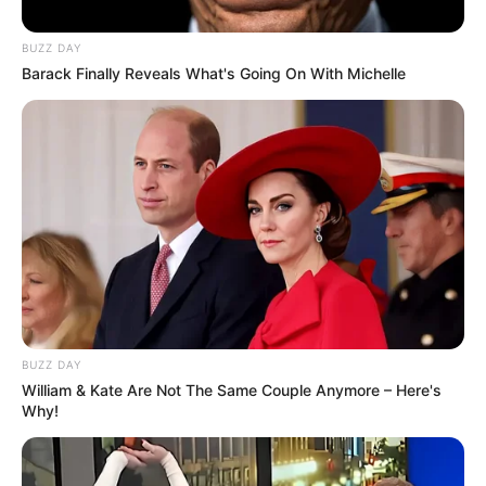
BUZZ DAY
Barack Finally Reveals What's Going On With Michelle
BUZZ DAY
William & Kate Are Not The Same Couple Anymore – Here's
Why!