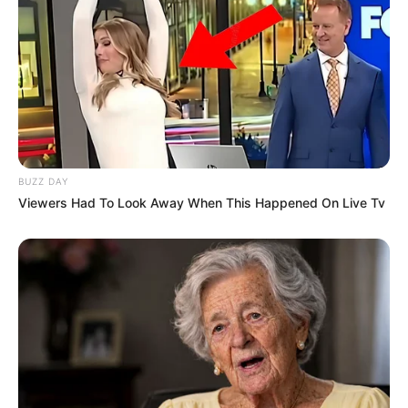
BUZZ DAY
Viewers Had To Look Away When This Happened On Live Tv