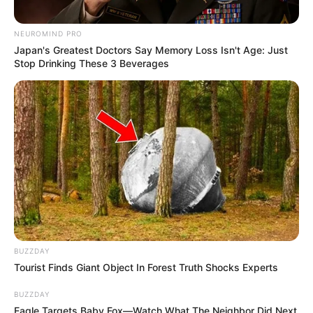
NEUROMIND PRO
Japan's Greatest Doctors Say Memory Loss Isn't Age: Just
Stop Drinking These 3 Beverages
BUZZDAY
Tourist Finds Giant Object In Forest Truth Shocks Experts
BUZZDAY
Eagle Targets Baby Fox—Watch What The Neighbor Did Next