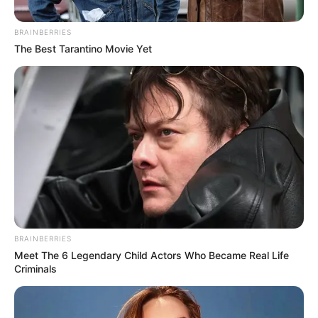
Posted
Friss hírek
BRAINBERRIES
The Best Tarantino Movie Yet
in
Magyar Péter MEGNYERTE!
Teljes a döbbenet az országban!
👇 Cikk a hozzászólásoknál >>>
by
Szerző
•
April 15, 2026
BRAINBERRIES
Meet The 6 Legendary Child Actors Who Became Real Life
Criminals