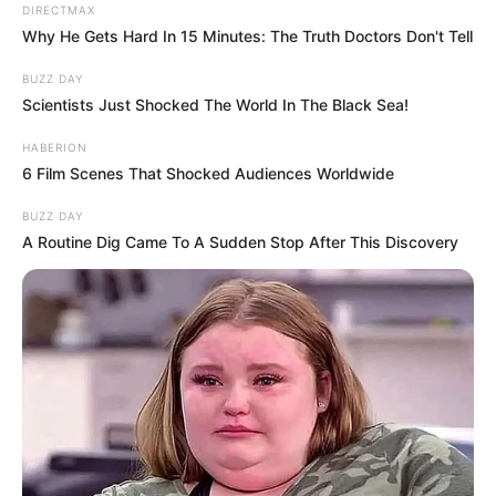
DIRECTMAX
gyerekek édesanyja, Varga Judit más politikai
Why He Gets Hard In 15 Minutes: The Truth Doctors Don't Tell
oldalon áll.
BUZZ DAY
Scientists Just Shocked The World In The Black Sea!
Ez önmagában is érzékeny helyzet, mégis úgy tűnik,
a gyerekek képesek voltak ezt kezelni, és megőrizni
HABERION
6 Film Scenes That Shocked Audiences Worldwide
az egyensúlyt a két világ között.
BUZZ DAY
A Routine Dig Came To A Sudden Stop After This Discovery
Egy mondat, ami mindent elmond
A politikus végül egy olyan gondolattal zárta a
témát, ami talán többet mond minden politikai
elemzésnél:
„Ennél sok magyar ember sokkal nagyobb
nehézséget szenvedett el.”