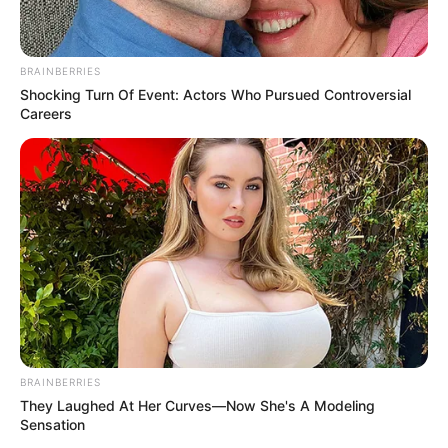
BRAINBERRIES
Shocking Turn Of Event: Actors Who Pursued Controversial
Careers
„Nagyon keveset tudtam velük lenni” – mondta,
hozzátéve, hogy amikor valaki „a semmiből az
ország vezetésére vállalkozik”, az teljesen
felforgatja az életét.
BRAINBERRIES
They Laughed At Her Curves—Now She's A Modeling
Ez a mondat jól mutatja: a győzelem mögött
Sensation
komoly személyes áldozatok is vannak.