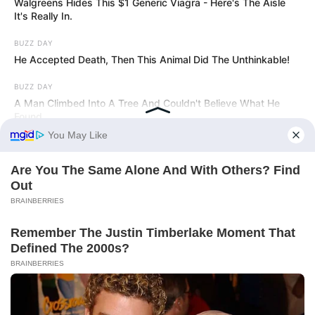
Walgreens Hides This $1 Generic Viagra - Here's The Aisle
It's Really In.
BUZZ DAY
He Accepted Death, Then This Animal Did The Unthinkable!
BUZZ DAY
A Man Climbed Into A Tree And Couldn't Believe What He
Found
BUZZ DAY