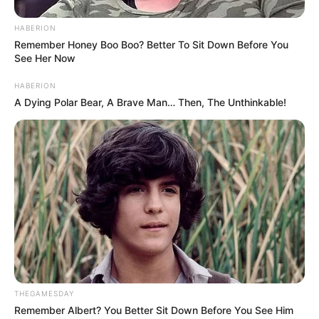
Ez a mondat egyszerre jelzi a személyes
megpróbáltatásokat és a perspektívát is.
HABERION
Remember Honey Boo Boo? Better To Sit Down Before You
See Her Now
Több mint politikai győzelem
A választási eredmény sokak számára politikai
HABERION
fordulópont.
A Dying Polar Bear, A Brave Man… Then, The Unthinkable!
De Magyar Péter történetében ez egyben egy
családi történet is:
egy apa, aki országot vezetne – miközben próbál
jelen maradni a gyermekei életében.
És úgy tűnik, a legfontosabb visszajelzést már
megkapta:
a fiai mellette állnak.
THEGAMESDAY
Remember Albert? You Better Sit Down Before You See Him