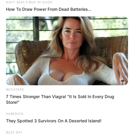
NAVY SEAL'S BUG IN GUIDE
How To Draw Power From Dead Batteries…
BOOSTARO
7 Times Stronger Than Viagra! "It Is Sold In Every Drug
Store!"
HABERION
They Spotted 3 Survivors On A Deserted Island!
BUZZ DAY