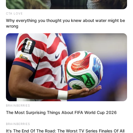
CTA LOVE
Posted
Friss hírek
Why everything you thought you knew about water might be
in
wrong
Így reagáltak Magyar Péter fiai a
történelmi győzelemre – ezt
kevesen várták
by
Szerző
•
April 14, 2026
BRAINBERRIES
The Most Surprising Things About FIFA World Cup 2026
BRAINBERRIES
It's The End Of The Road: The Worst TV Series Finales Of All