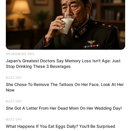
Már a jövőről beszélgetnek
A családban nem kerülgették a témát. Már most
szóba került, hogy a győzelem milyen változásokat
hozhat az életükben.
– hogyan változik meg a mindennapjuk
– milyen nehézségekkel kell majd szembenézniük
NEUROMIND PRO
– és milyen figyelem irányul rájuk a jövőben
Japan's Greatest Doctors Say Memory Loss Isn't Age: Just
Stop Drinking These 3 Beverages
Ennek ellenére a politikus szerint a gyerekek eddig
BUZZ DAY
She Chose To Remove The Tattoos On Her Face. Look At Her
is jól kezelték a helyzetet, és sem korábban, sem
Now
most nem érte őket komolyabb atrocitás.
BUZZ DAY
She Got A Letter From Her Dead Mom On Her Wedding Day!
A legfájóbb pont: a család bevonása a politikába
A sajtótájékoztatón egy különösen érzékeny rész is
BUZZ DAY
előkerült.
What Happens If You Eat Eggs Daily? You'll Be Surprised