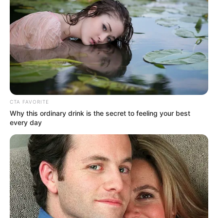
–, és mint elmondta, a kampányidőszak alatt éppen
az ő hiányuk fájt neki a legjobban.
CTA FAVORITE
Why this ordinary drink is the secret to feeling your best
every day