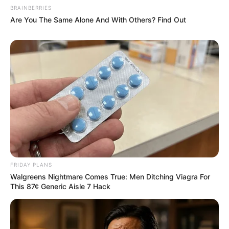
BRAINBERRIES
Are You The Same Alone And With Others? Find Out
Meglepő reakció: ezt mondták a fiai
Sokan talán drámára, feszültségre vagy
bizonytalanságra számítottak – ezzel szemben a
valóság egészen más lett.
Magyar Péter elárulta:
a fiai gratuláltak neki.
Nemcsak elfogadták a helyzetet, hanem meg is
értették, mivel jár az, hogy az édesapjuk az ország
FRIDAY PLANS
vezetésére készül.
Walgreens Nightmare Comes True: Men Ditching Viagra For
This 87¢ Generic Aisle 7 Hack
„Nagyon okos gyermekeim vannak” – fogalmazott.