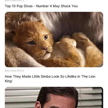
BRAINBERRIES
Top 10 Pop Divas - Number 4 May Shock You
2. „Ez pedig megváltoztatná a világ
BRAINBERRIES
How They Made Little Simba Look So Lifelike in 'The Lion
képét”
Medvegyev szerint az EU-n belül kialakuló új
King'
katonai gondolkodás nem csupán intézményi
átalakulást jelentene, hanem az egész nemzetközi
erőviszonyokat is átformálhatná.
„Ez pedig
megváltoztatná a világ képét”
– írta a Telegram-