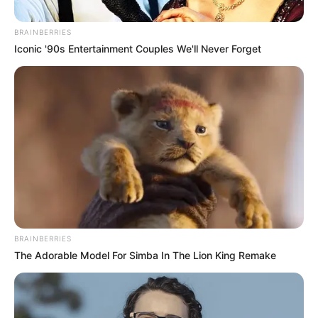
Posted
Friss hírek
BRAINBERRIES
Iconic '90s Entertainment Couples We'll Never Forget
in
1 perce érkezett! Most van baj!
Kőkemény kijelentést tett
Oroszország az EU-ról
by
Szerző
•
April 11, 2026
BRAINBERRIES
The Adorable Model For Simba In The Lion King Remake