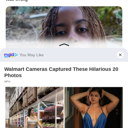
BUZZDAY
Malia Obama's Transformation Is A Sight To See
BUZZ DAY
Coyote Snatches Puppy From Yard – Watch What Happened