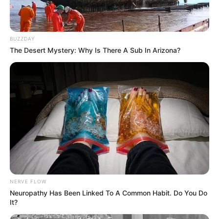
BUZZDAY
The Desert Mystery: Why Is There A Sub In Arizona?
NERVE FLOW
Neuropathy Has Been Linked To A Common Habit. Do You Do
It?