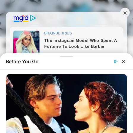
Skip
to
content
Magyarmozaik.com
Mai
Men
Before You Go