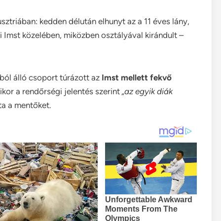
sztriában: kedden délután elhunyt az a 11 éves lány,
i Imst közelében, miközben osztályával kirándult –
ból álló csoport túrázott az
Imst mellett fekvő
ikor a rendőrségi jelentés szerint
„az egyik diák
tta a mentőket.