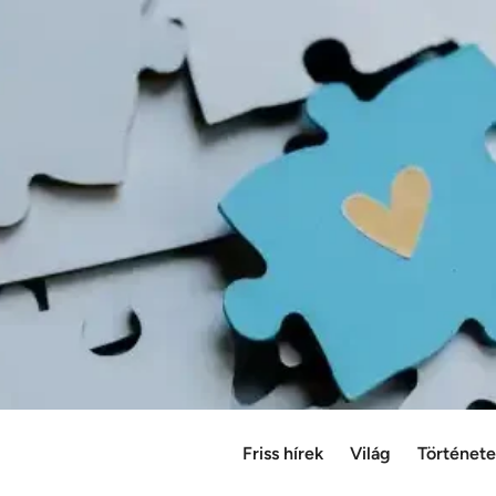
Friss hírek
Világ
Történet