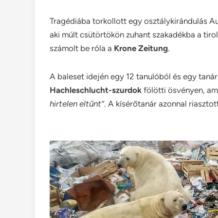
Tragédiába torkollott egy osztálykirándulás Au
aki múlt csütörtökön zuhant szakadékba a tirol
számolt be róla a
Krone Zeitung
.
A baleset idején egy 12 tanulóból és egy tanár
Hachleschlucht-szurdok
fölötti ösvényen, am
hirtelen eltűnt”
. A kísérőtanár azonnal riaszto