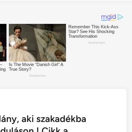
 lány, aki szakadékba
duláson ! Cikk a