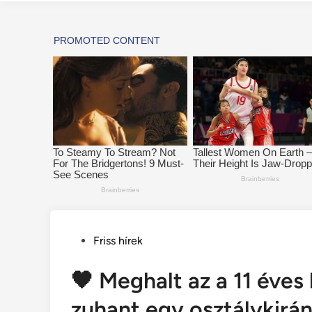
Posted
Friss hírek
in
🖤 Meghalt az a 11 éves
zuhant egy osztálykirán