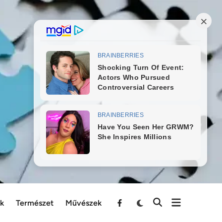
ek
Természet
Művészek
Menu
Item