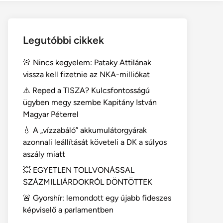
Legutóbbi cikkek
🚨 Nincs kegyelem: Pataky Attilának
vissza kell fizetnie az NKA-milliókat
⚠️ Reped a TISZA? Kulcsfontosságú
ügyben megy szembe Kapitány István
Magyar Péterrel
💧 A „vízzabáló” akkumulátorgyárak
azonnali leállítását követeli a DK a súlyos
aszály miatt
💥 EGYETLEN TOLLVONÁSSAL
SZÁZMILLIÁRDOKRÓL DÖNTÖTTEK
🚨 Gyorshír: lemondott egy újabb fideszes
képviselő a parlamentben