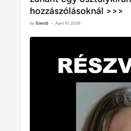
hozzászólásoknál >>>
by
Szerző
•
April 10, 2026