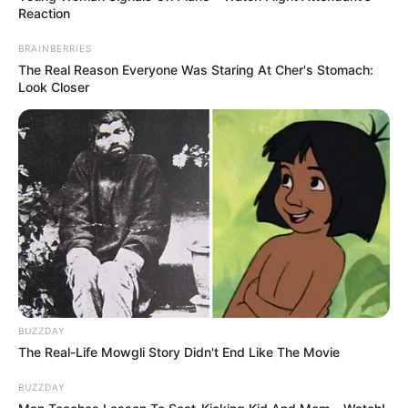
Reaction
BRAINBERRIES
The Real Reason Everyone Was Staring At Cher's Stomach:
Look Closer
BUZZDAY
The Real-Life Mowgli Story Didn't End Like The Movie
BUZZDAY