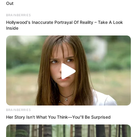
Out
BRAINBERRIES
Hollywood's Inaccurate Portrayal Of Reality – Take A Look
Inside
BRAINBERRIES
Her Story Isn't What You Think—You''ll Be Surprised
Pápai Joci betegesen retteg a háborútól, a zenész