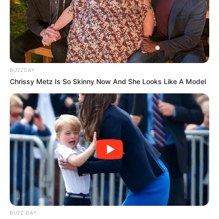
BUZZDAY
Chrissy Metz Is So Skinny Now And She Looks Like A Model
BUZZ DAY