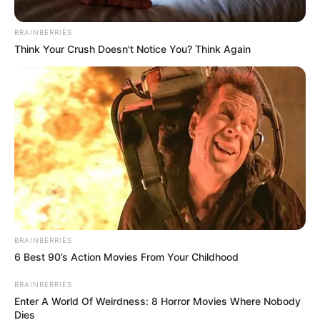
BRAINBERRIES
Posted
Friss hírek
Think Your Crush Doesn't Notice You? Think Again
in
Pápai Joci betegesen retteg a
háborútól, a zenész Orbán
Viktort tartja a világ legjobb
politikusának.
by
Szerző
•
April 9, 2026
BRAINBERRIES
6 Best 90’s Action Movies From Your Childhood
BRAINBERRIES
Enter A World Of Weirdness: 8 Horror Movies Where Nobody
Dies