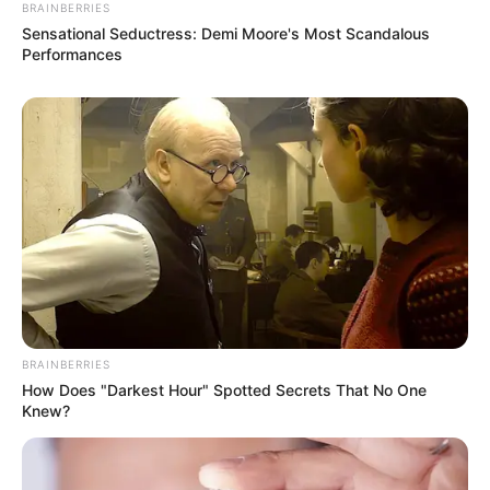
BRAINBERRIES
elküldeni a háborúba annak tudatában, hogy talán
Sensational Seductress: Demi Moore's Most Scandalous
soha többé nem tér vissza. Szerinte az is
Performances
rettenetes, milyen lelki sebeket hordoznak
magukban azok, akik túlélték a harcokat, hiszen sok
veterán még évtizedekkel később is újraéli az átélt
BRAINBERRIES
How Does "Darkest Hour" Spotted Secrets That No One
Knew?