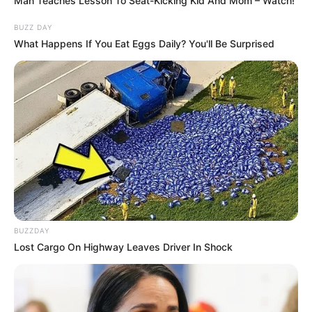
Man Teaches Lesson To Seat-Kicking Kid And Mom – Watch!
BUZZ DAY
What Happens If You Eat Eggs Daily? You'll Be Surprised
BUZZDAY
Lost Cargo On Highway Leaves Driver In Shock