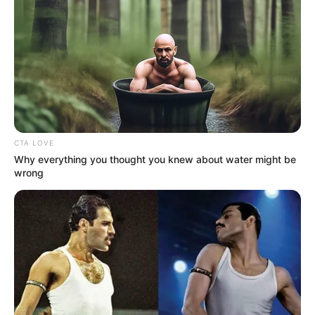
Orbán Viktort tartja a világ legjobb politikusának.
Pápai Joci őszintén beszélt a háborútól való
félelméről, és arról is, hogy szerinte Orbán Viktor
jelenleg a legalkalmasabb vezető a béke és a
biztonság megőrzésére. Az énekes az utóbbi
napokban nemcsak egy politikai rendezvényen való
CTA LOVE
fellépése miatt került a figyelem középpontjába,
Why everything you thought you knew about water might be
hanem azért is, mert Hajdú Péter műsorában
wrong
meglepően nyíltan vallott a világ eseményeiről, a
családjáért érzett aggodalmáról, valamint saját
politikai véleményéről.
Pápai Joci március 15-én először vett részt politikai
rendezvényen fellépőként: a Békemeneten
Curtisszel, Radics Gigivel, Pataky Attilával, Dér