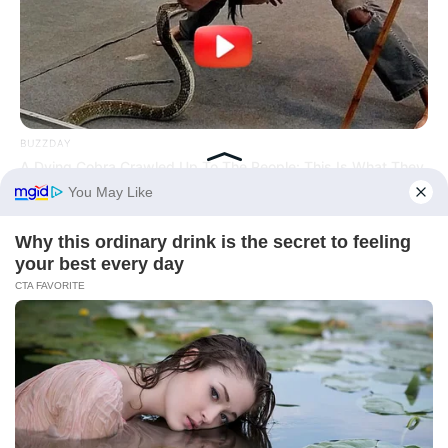
BUZZDAY
A Dying Cobra Crawled Up To The People: This Is What They
Did