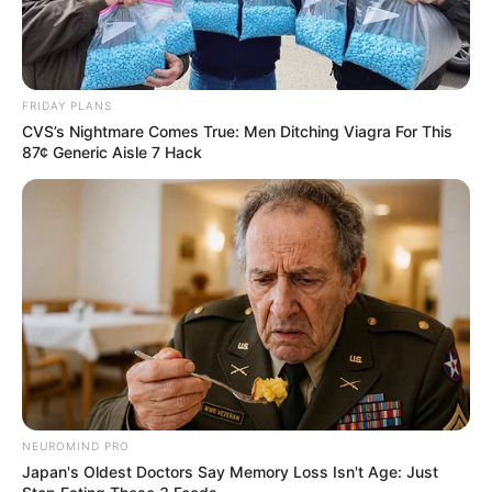
FRIDAY PLANS
CVS’s Nightmare Comes True: Men Ditching Viagra For This
87¢ Generic Aisle 7 Hack
NEUROMIND PRO
Japan's Oldest Doctors Say Memory Loss Isn't Age: Just