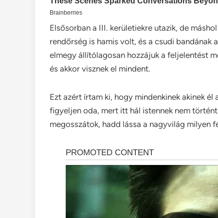
Elsősorban a III. kerületiekre utazik, de másho
rendőrség is hamis volt, és a csudi bandának a 
elmegy állítólagosan hozzájuk a feljelentést 
és akkor visznek el mindent.
Ezt azért írtam ki, hogy mindenkinek akinek é
figyeljen oda, mert itt hál istennek nem történ
megosszátok, hadd lássa a nagyvilág milyen f