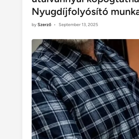
Nyugdíjfolyósító munka
by
Szerző
•
September 13, 2025