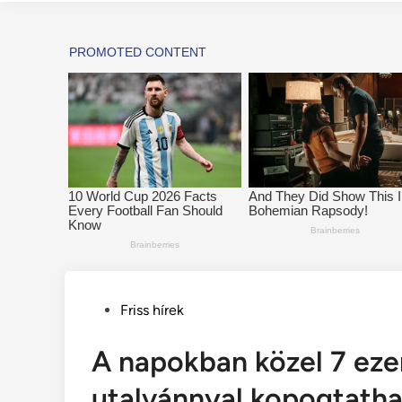
Posted
Friss hírek
in
A napokban közel 7 ezer
utalvánnyal kopogtathat