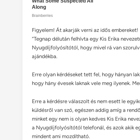
Figyelem! Át akarják verni az idős embereket!
“Tegnap délután felhívta egy Kis Erika nevez
Nyugdíjfolyósítótól, hogy mivel rá van szorul
ajándékba.
Erre olyan kérdéseket tett fel, hogy hányan l
hogy hány évesek laknak vele meg ilyenek. Menn
Erre a kérdésre válaszolt és nem esett le eg
küldésről van szó, egészen addig amíg a rendő
minket egy nem is olyan kedves Kis Erika neve
a Nyugdíjfolyósítótól telefonál, és azok akik 
mindent ami mozdítható.