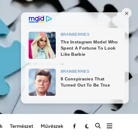
ek
Természet
Művészek
Menu
Item