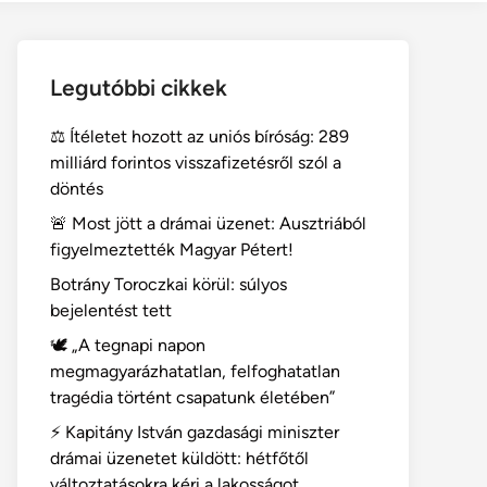
Legutóbbi cikkek
⚖️ Ítéletet hozott az uniós bíróság: 289
milliárd forintos visszafizetésről szól a
döntés
🚨 Most jött a drámai üzenet: Ausztriából
figyelmeztették Magyar Pétert!
Botrány Toroczkai körül: súlyos
bejelentést tett
🕊️ „A tegnapi napon
megmagyarázhatatlan, felfoghatatlan
tragédia történt csapatunk életében”
⚡ Kapitány István gazdasági miniszter
drámai üzenetet küldött: hétfőtől
változtatásokra kéri a lakosságot