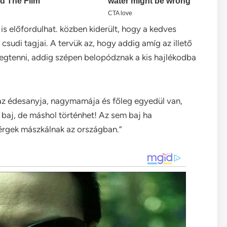
l is előfordulhat. közben kiderült, hogy a kedves
csudi tagjai. A tervük az, hogy addig amíg az illető
megtenni, addig szépen belopódznak a kis hajlékodba
l az édesanyja, nagymamája és főleg egyedül van,
t baj, de máshol történhet! Az sem baj ha
érgek mászkálnak az országban.”