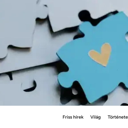
Friss hírek
Világ
Történet