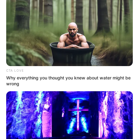
Tóth Vera a húsvéti hosszú hétvégén megnézte a
Magyar Péterről és a Tisza Pártról szóló Tavaszi
szél című dokumentumfilmet, erről posztolt is az
Instagram-oldalán. Mivel a sajtó is foglalkozott
vele, és számos visszajelzést kapott követőitől is,
CTA LOVE
később egy videóban beszélt részletesebben arról,
Why everything you thought you knew about water might be
mit gondol a mai politikai helyzetről és a
wrong
választásokról.
Az énekesnő bevallotta, hogy fordulóponthoz
érkezett. „Azt hiszem, nálam most bezárul egy kör,
ma világosodtam meg” – fogalmazott a videóban,
hozzátéve, hogy eddig azért nem nyilvánult meg