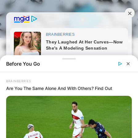
Skip
to
content
Magyarmozaik.com
Mai
Men
Before You Go
BRAINBERRIES
Are You The Same Alone And With Others? Find Out