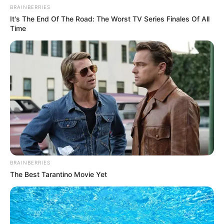
BRAINBERRIES
It's The End Of The Road: The Worst TV Series Finales Of All
Time
BRAINBERRIES
The Best Tarantino Movie Yet
„Minden érző, alkotó, szerető, öntudatra ébredő