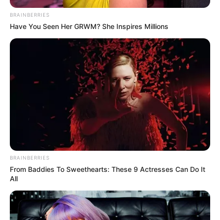
BRAINBERRIES
Have You Seen Her GRWM? She Inspires Millions
BRAINBERRIES
From Baddies To Sweethearts: These 9 Actresses Can Do It
All
A Tisza Párt frissen bemutatott
mozgalmi dala, a