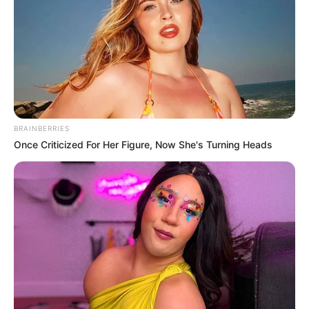
siker a Tisza Párt új himnusza
BRAINBERRIES
Once Criticized For Her Figure, Now She's Turning Heads