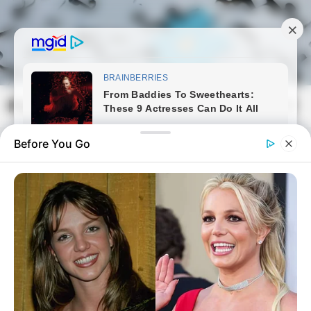
Skip
to
content
Magyarmozaik.com
Mai
Men
Before You Go