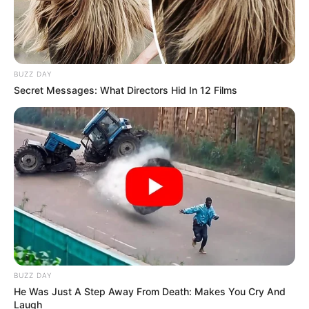
BUZZ DAY
Secret Messages: What Directors Hid In 12 Films
BUZZ DAY
He Was Just A Step Away From Death: Makes You Cry And
Laugh