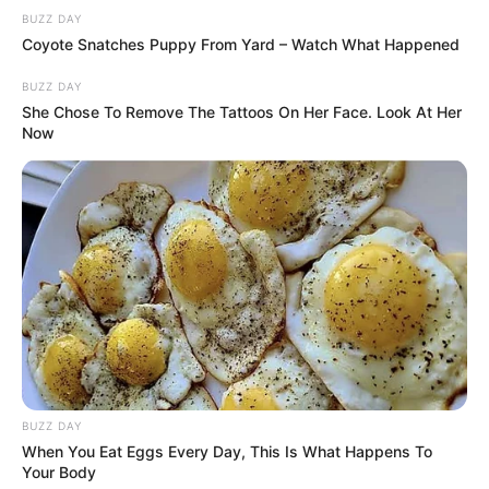
BUZZ DAY
Coyote Snatches Puppy From Yard – Watch What Happened
BUZZ DAY
She Chose To Remove The Tattoos On Her Face. Look At Her
Now
BUZZ DAY
When You Eat Eggs Every Day, This Is What Happens To
Your Body