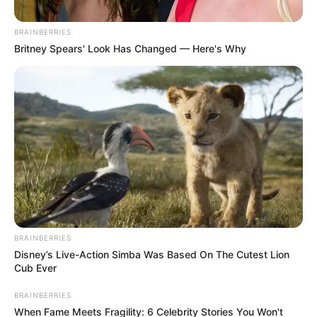
BRAINBERRIES
Posted
Friss hírek
Britney Spears' Look Has Changed — Here's Why
in
Futótűzként terjed a Tisza Párt
új himnusza!Néhány nap alatt
csaknem 1 millió megtekintést
ért el! A felvételt a
hozzászólásoknál láthatod.
by
Szerző
•
April 2, 2026
BRAINBERRIES
Disney’s Live-Action Simba Was Based On The Cutest Lion
Cub Ever
BRAINBERRIES
When Fame Meets Fragility: 6 Celebrity Stories You Won't