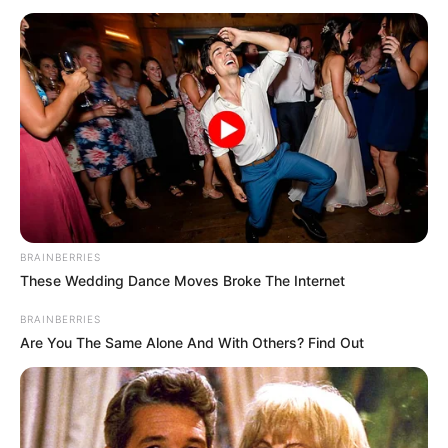
Ezzel
egyértelmű üzenetet küldött
azok felé, akik
szerint az elmúlt évek politikai megosztottsága
mesterségesen ásta az árkokat a magyar
társadalomban.
BRAINBERRIES
These Wedding Dance Moves Broke The Internet
BRAINBERRIES
Are You The Same Alone And With Others? Find Out