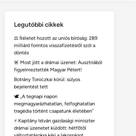
Legutóbbi cikkek
⚖️ Ítéletet hozott az uniós bíróság: 289
milliárd forintos visszafizetésről szól a
döntés
🚨 Most jött a drámai üzenet: Ausztriából
figyelmeztették Magyar Pétert!
Botrány Toroczkai körül: súlyos
bejelentést tett
🕊️ „A tegnapi napon
megmagyarázhatatlan, felfoghatatlan
tragédia történt csapatunk életében”
⚡ Kapitány István gazdasági miniszter
drámai üzenetet küldött: hétfőtől
változtatásokra kéri a lakosságot