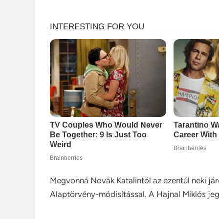
Megvonná Novák Katalintól az ezentúl neki já
Alaptörvény-módisítással. A Hajnal Miklós jeg