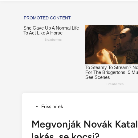
Posted
Friss hírek
in
Megvonják Novák Katalin
lakás, se kocsi?