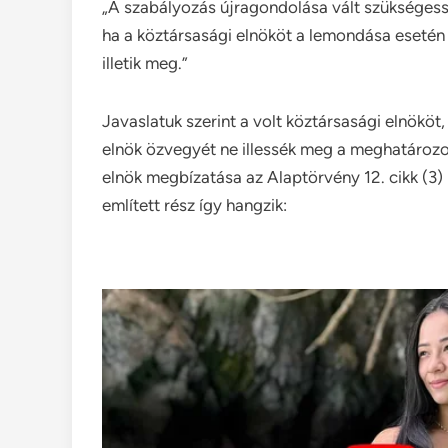
„A szabályozás újragondolása vált szükségessé
ha a köztársasági elnököt a lemondása esetén 
illetik meg.”
Javaslatuk szerint a volt köztársasági elnököt,
elnök özvegyét ne illessék meg a meghatározot
elnök megbízatása az Alaptörvény 12. cikk (3) 
említett rész így hangzik: