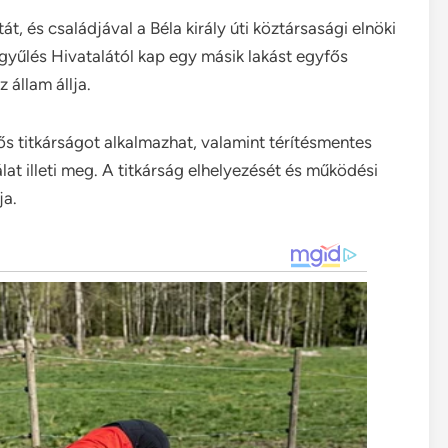
, és családjával a Béla király úti köztársasági elnöki
ággyűlés Hivatalától kap egy másik lakást egyfős
 állam állja.
ős titkárságot alkalmazhat, valamint térítésmentes
at illeti meg. A titkárság elhelyezését és működési
ja.