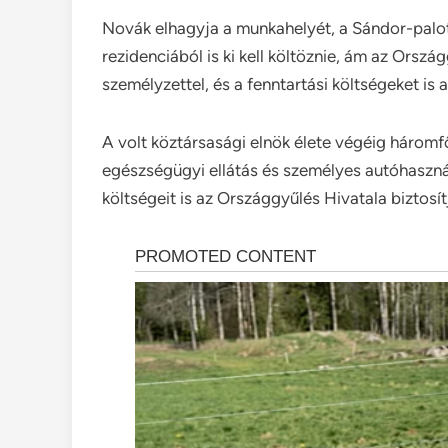
Novák elhagyja a munkahelyét, a Sándor-palotát
rezidenciából is ki kell költöznie, ám az Orsz
személyzettel, és a fenntartási költségeket is az
A volt köztársasági elnök élete végéig háromf
egészségügyi ellátás és személyes autóhasznál
költségeit is az Országgyűlés Hivatala biztosít