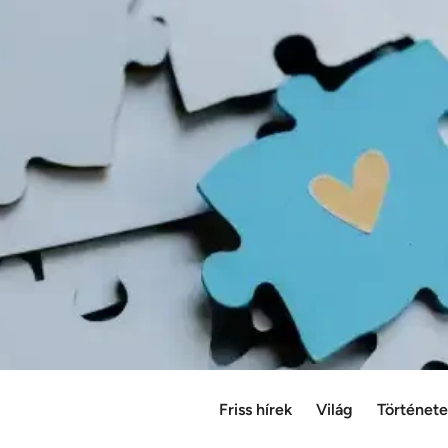
Friss hírek
Világ
Történet