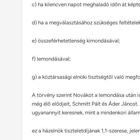
c) ha kilencven napot meghaladó időn át képte
d) ha a megválasztásához szükséges feltételek
e) összeférhetetlenség kimondásával;
f) lemondásával;
g) a köztársasági elnöki tisztségtől való megfo
A törvény szerint Novákot a lemondása után is 
még élő elődjeit, Schmitt Pált és Áder Jánost.
ugyanannyit keresnek, mint a mindenkori állam
ez a házelnök tiszteletdíjának 1,1-szerese, jele