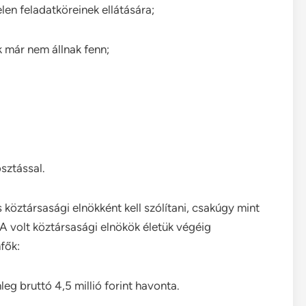
len feladatköreinek ellátására;
 már nem állnak fenn;
sztással.
köztársasági elnökként kell szólítani, csakúgy mint
 A volt köztársasági elnökök életük végéig
fők:
nleg bruttó 4,5 millió forint havonta.